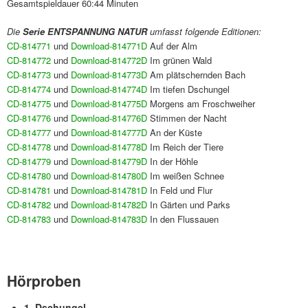
Gesamtspieldauer 60:44 Minuten
Die
Serie
ENTSPANNUNG NATUR
umfasst folgende Editionen:
CD-814771
und
Download-814771D
Auf der Alm
CD-814772
und
Download-814772D
Im grünen Wald
CD-814773
und
Download-814773D
Am plätschernden Bach
CD-814774
und
Download-814774D
Im tiefen Dschungel
CD-814775
und
Download-814775D
Morgens am Froschweiher
CD-814776
und
Download-814776D
Stimmen der Nacht
CD-814777
und
Download-814777D
An der Küste
CD-814778
und
Download-814778D
Im Reich der Tiere
CD-814779
und
Download-814779D
In der Höhle
CD-814780
und
Download-814780D
Im weißen Schnee
CD-814781
und
Download-814781D
In Feld und Flur
CD-814782
und
Download-814782D
In Gärten und Parks
CD-814783
und
Download-814783D
In den Flussauen
Hörproben
1. Dschungel