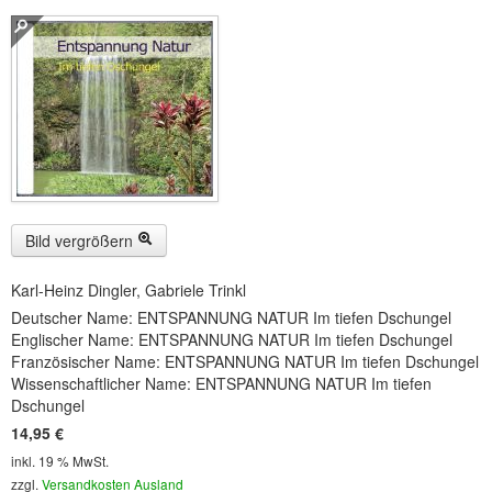
Buckelwiesen und Karwendelgebirge
(22)
Serie ENTSPANNUNG NATUR
(22)
CDs
SOFORT HERUNTERLADEN
CD-ROM-MP3/DVD-ROM-MP3
(12)
DVD-Videos
(8)
Bild vergrößern
Spezial, Buch
(28)
Karl-Heinz Dingler, Gabriele Trinkl
Deutscher Name: ENTSPANNUNG NATUR Im tiefen Dschungel
Engl./Franz. Produkte
(33)
Englischer Name: ENTSPANNUNG NATUR Im tiefen Dschungel
Französischer Name: ENTSPANNUNG NATUR Im tiefen Dschungel
Themensuche
Wissenschaftlicher Name: ENTSPANNUNG NATUR Im tiefen
Dschungel
Soundarchiv
14,95 €
inkl. 19 % MwSt.
zzgl.
Versandkosten Ausland