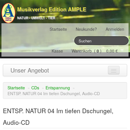
Musikverlag Edition AMPLE
NATUR - UMWELT - TIER
Startseite
Neukunde?
Anmelden
Kasse
Warenkorb (
0
) 0,00 €
Unser Angebot
NATURJAHR
(12)
Startseite
»
CDs
»
Entspannung
»
ENTSP. NATUR 04 Im tiefen Dschungel, Audio-CD
ÖSTERREICH
(22)
FRANKREICH
(19)
ENTSP. NATUR 04 Im tiefen Dschungel,
SCHWEIZ
(16)
Audio-CD