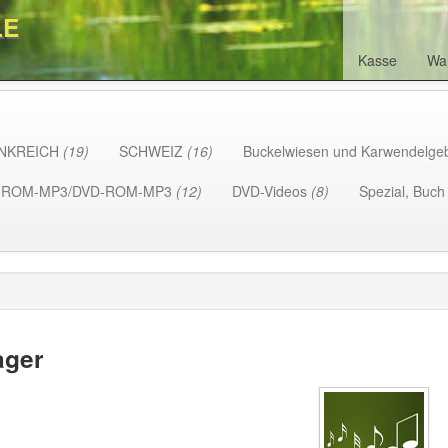
LE
Kasse
Wa
NKREICH
(19)
SCHWEIZ
(16)
Buckelwiesen und Karwendelge
-ROM-MP3/DVD-ROM-MP3
(12)
DVD-Videos
(8)
Spezial, Buc
ager