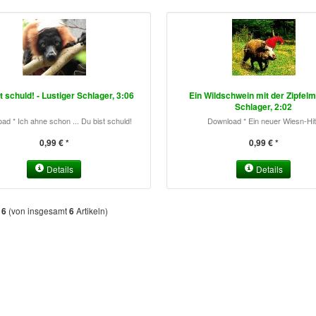
t schuld! - Lustiger Schlager, 3:06
Ein Wildschwein mit der Zipfelm
Schlager, 2:02
ad * Ich ahne schon ... Du bist schuld!
Download * Ein neuer Wiesn-Hi
0,99 € *
0,99 € *
Details
Details
s
(von insgesamt
Artikeln)
6
6