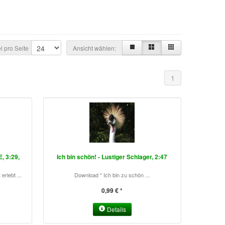
el pro Seite
Ansicht wählen:
1
, 3:29,
Ich bin schön! - Lustiger Schlager, 2:47
rlebt ...
Download * Ich bin zu schön ...
0,99 € *
Details