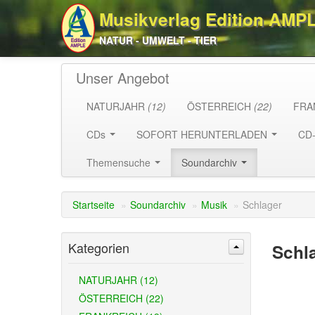
Musikverlag Edition AMP
NATUR - UMWELT - TIER
Unser Angebot
NATURJAHR
(12)
ÖSTERREICH
(22)
FRA
CDs
SOFORT HERUNTERLADEN
CD
Themensuche
Soundarchiv
Startseite
»
Soundarchiv
»
Musik
»
Schlager
Kategorien
Schl
NATURJAHR (12)
ÖSTERREICH (22)