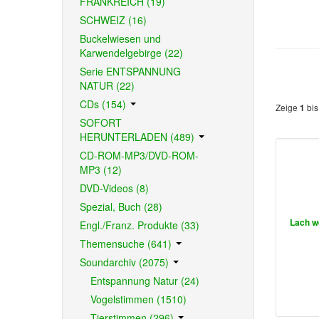
FRANKREICH (19)
SCHWEIZ (16)
Buckelwiesen und
Karwendelgebirge (22)
Serie ENTSPANNUNG
NATUR (22)
CDs (154)
Zeige
bi
1
SOFORT
HERUNTERLADEN (489)
CD-ROM-MP3/DVD-ROM-
MP3 (12)
DVD-Videos (8)
Spezial, Buch (28)
Lach we
Engl./Franz. Produkte (33)
Themensuche (641)
Soundarchiv (2075)
Entspannung Natur (24)
Vogelstimmen (1510)
Tierstimmen (296)