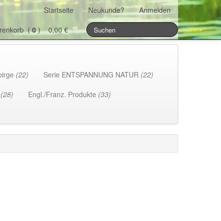
Startseite
Neukunde?
Anmelden
renkorb (
0
) 0,00 €
birge
(22)
Serie ENTSPANNUNG NATUR
(22)
h
(28)
Engl./Franz. Produkte
(33)