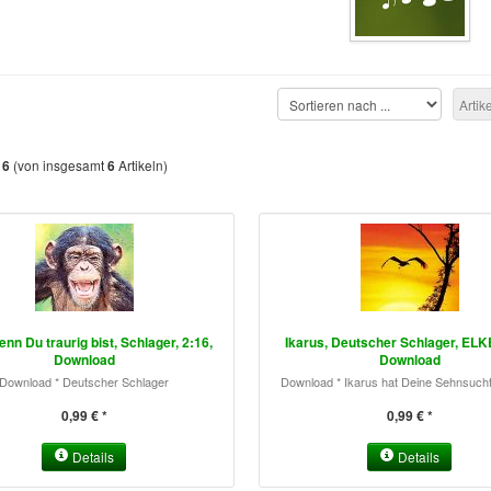
Artik
s
(von insgesamt
Artikeln)
6
6
nn Du traurig bist, Schlager, 2:16,
Ikarus, Deutscher Schlager, ELKE
Download
Download
Download * Deutscher Schlager
Download * Ikarus hat Deine Sehnsucht e
0,99 € *
0,99 € *
Details
Details