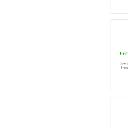
Heim
Downl
Heus