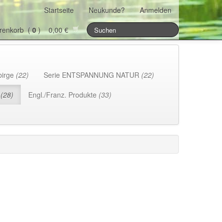
Startseite
Neukunde?
Anmelden
renkorb (
0
) 0,00 €
birge
(22)
Serie ENTSPANNUNG NATUR
(22)
h
(28)
Engl./Franz. Produkte
(33)