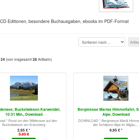
e CD-Editionen, besondere Buchausgaben, ebooks im PDF-Format
Artik
s
(von insgesamt
Artikeln)
24
28
densee, Buckelwiesen Karwendel,
Bergmesse Mariae Himmelfahrt, S
10:31 Min., Download
Alpe, Download
oad * Rund um den Wildensee auf den
DOWNLOAD * Bergmesse Mariä Himmelf
Buckelwiesen am Kranzberg
der Schilpere-Alpe im Allgäu,...
2,95 € *
9,95 € *
3,95 €