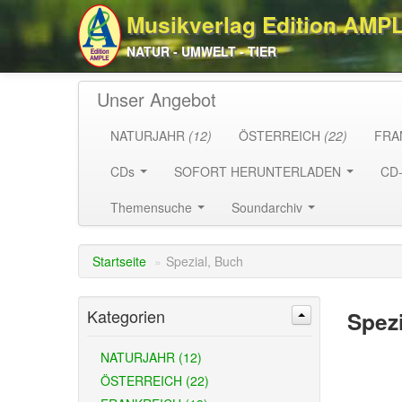
Musikverlag Edition AMP
NATUR - UMWELT - TIER
Unser Angebot
NATURJAHR
(12)
ÖSTERREICH
(22)
FRA
CDs
SOFORT HERUNTERLADEN
CD
Themensuche
Soundarchiv
Startseite
»
Spezial, Buch
Kategorien
Spez
NATURJAHR (12)
ÖSTERREICH (22)