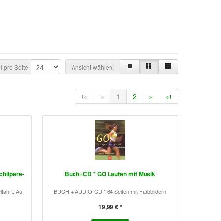
el pro Seite
Ansicht wählen:
ι«
«
1
2
»
»ι
chilpere-
Buch+CD * GO Laufen mit Musik
ahrt, Auf
BUCH + AUDIO-CD * 64 Seiten mit Farbbildern
19,99 € *