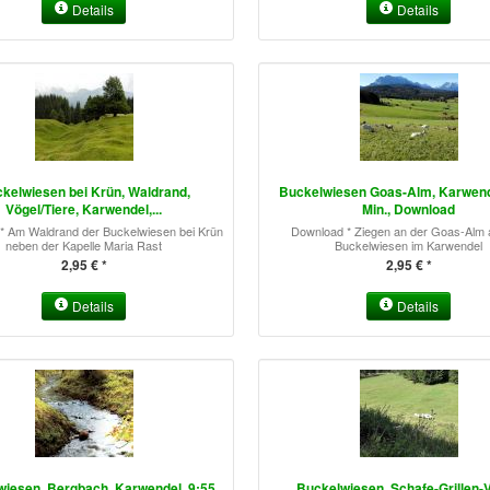
Details
Details
kelwiesen bei Krün, Waldrand,
Buckelwiesen Goas-Alm, Karwend
Vögel/Tiere, Karwendel,...
Min., Download
* Am Waldrand der Buckelwiesen bei Krün
Download * Ziegen an der Goas-Alm 
neben der Kapelle Maria Rast
Buckelwiesen im Karwendel
2,95 € *
2,95 € *
Details
Details
iesen, Bergbach, Karwendel, 9:55
Buckelwiesen, Schafe-Grillen-V