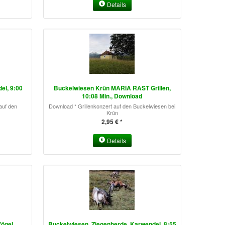
Details
el, 9:00
Buckelwiesen Krün MARIA RAST Grillen,
10:08 Min., Download
auf den
Download * Grillenkonzert auf den Buckelwiesen bei
Krün
2,95 € *
Details
ögel,
Buckelwiesen, Ziegenherde, Karwendel, 8:55