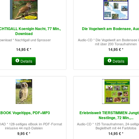
HTIGALL Koenigin Nacht, 77 Min.,
Die Vogelwelt am Bodensee, Au
Download
wnload * Nachtigall und Sprosser
Audio-CD * Die Vogelwelt am Bodensee in
mit über 200 Tonaufnahmen
14,95 € *
14,95 € *
Details
Details
BOOK Vogeltipps, PDF+MP3
Erlebniswelt TIERSTIMMEN Jungt
Nestlinge, 72 Min.,...
 * 128-seitiges eBook im PDF-Format
Audio-CD * 125 Tonaufnahmen, 24-seitig
inklusive 44 mp3-Dateien
Begleitheft mit 44 Farbfotos
9,95 € *
14,95 € *