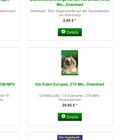
Min., Download
gelstimmen
Download * Eine Ziegenfamilie auf den Buckelwiesen
am Kranzberg
2,95 € *
Details
-ROM-MP3
Die Eulen Europas, 270 Min., Download
mit 19
DOWNLOAD * 19 Eulenarten, 279 MP3-
en
Tonaufnahmen
29,95 € *
Details