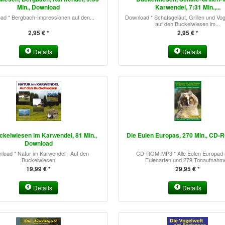
Min., Download
Karwendel, 7:31 Min.,...
ad * Bergbach-Impressionen auf den...
Download * Schafsgeläut, Grillen und Vo
auf den Buckelwiesen im...
2,95 € *
2,95 € *
Details
Details
ckelwiesen im Karwendel, 81 Min.,
Die Eulen Europas, 270 Min., CD
Download
load * Natur im Karwendel - Auf den
CD-ROM-MP3 * Alle Eulen Europad 
Buckelwiesen
Eulenarten und 279 Tonaufnahm
19,99 € *
29,95 € *
Details
Details