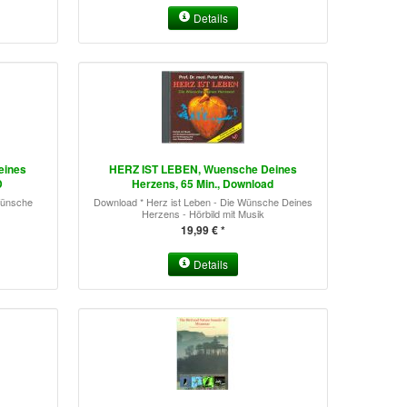
Details
eines
HERZ IST LEBEN, Wuensche Deines
D
Herzens, 65 Min., Download
Wünsche
Download * Herz ist Leben - Die Wünsche Deines
Herzens - Hörbild mit Musik
19,99 € *
Details