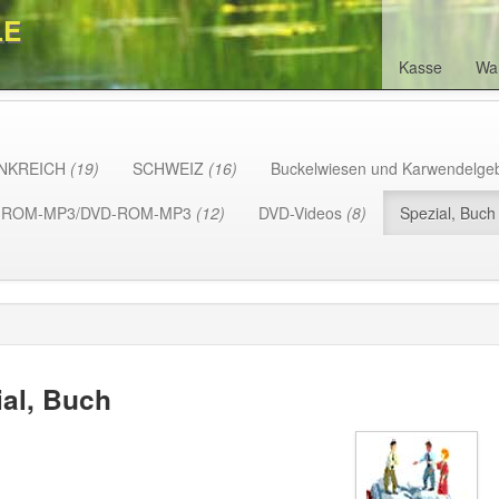
LE
Kasse
Wa
NKREICH
(19)
SCHWEIZ
(16)
Buckelwiesen und Karwendelge
-ROM-MP3/DVD-ROM-MP3
(12)
DVD-Videos
(8)
Spezial, Buc
ial, Buch