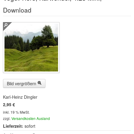
Buckelwiesen und Karwendelgebirge
(22)
Download
Serie ENTSPANNUNG NATUR
(22)
CDs
SOFORT HERUNTERLADEN
CD-ROM-MP3/DVD-ROM-MP3
(12)
DVD-Videos
(8)
Spezial, Buch
(28)
Bild vergrößern
Engl./Franz. Produkte
(33)
Karl-Heinz Dingler
Themensuche
2,95 €
inkl. 19 % MwSt.
Soundarchiv
zzgl.
Versandkosten Ausland
Lieferzeit:
sofort