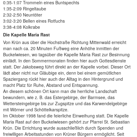
0:35-1:07 Trommeln eines Buntspechts
1:35-2:09 Ringeltaube
2:32-2:50 Neuntöter
3:02-3:20 Bellen eines Rotfuchs
3:38-4:08 Kolkrabe
Die Kapelle Maria Rast
Von Krün aus über die Hochstraße Richtung Mittenwald erreicht
man nach ca. 20 Minuten Fußweg eine Anhöhe inmitten der
Buckelwiesen, wo tagsüber die Kapelle Maria Rast zur Besinnung
einlädt. In den Sommermonaten finden hier auch Gottesdienste
statt. Der Jakobsweg führt direkt an der Kapelle vorbei. Dieser Ort
lädt aber nicht nur Gläubige ein, denn bei einem gemütlichen
Spaziergang rückt hier auch der Alltag in den Hintergrund und
macht Platz für Ruhe, Abstand und Entspannung.
An diesem schönen Ort kann man die herrliche Landschaft
bewundern, wie z. B. das Estergebirge, der Barmsee, das
Wettersteingebirge bis zur Zugspitze und das Karwendelgebirge
mit Wörner und Schöttelkarspitze.
Im Oktober 1998 fand die feierliche Einweihung statt. Die Kapelle
Maria Rast auf den Buckelwiesen gehört zur Pfarrei St. Sebastian
Krün. Die Errichtung wurde ausschließlich durch Spenden und
freiwilligen Arbeitsstunden von Krüner Bürgern ermöglicht. Seit