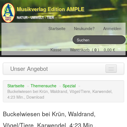
Musikverlag Edition AMPLE
NATUR - UMWELT - TIER
Startseite
Neukunde?
Anmelden
Kasse
Warenkorb (
0
) 0,00 €
Unser Angebot
NATURJAHR
(12)
Startseite
»
Themensuche
»
Spezial
»
Buckelwiesen bei Krün, Waldrand, Vögel/Tiere, Karwendel,
ÖSTERREICH
(22)
4:23 Min., Download
FRANKREICH
(19)
Buckelwiesen bei Krün, Waldrand,
SCHWEIZ
(16)
Vögel/Tiere, Karwendel, 4:23 Min.,