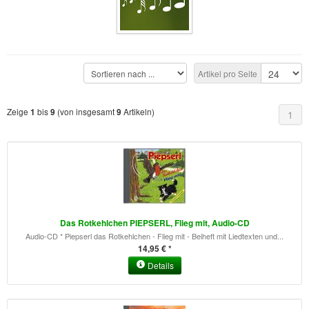
Buckelwiesen und Karwendelgebirge
(22)
Serie ENTSPANNUNG NATUR
(22)
CDs
Artikel pro Seite
SOFORT HERUNTERLADEN
Zeige
bis
(von insgesamt
Artikeln)
1
9
9
1
CD-ROM-MP3/DVD-ROM-MP3
(12)
DVD-Videos
(8)
Spezial, Buch
(28)
Engl./Franz. Produkte
(33)
Das Rotkehlchen PIEPSERL, Flieg mit, Audio-CD
Themensuche
Audio-CD * Piepserl das Rotkehlchen - Flieg mit - Beiheft mit Liedtexten und...
14,95 € *
Soundarchiv
Details