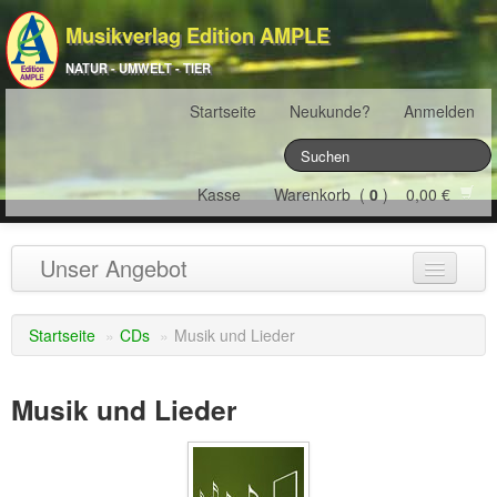
Musikverlag Edition AMPLE
NATUR - UMWELT - TIER
Startseite
Neukunde?
Anmelden
Kasse
Warenkorb (
0
) 0,00 €
Unser Angebot
NATURJAHR
(12)
Startseite
»
CDs
»
Musik und Lieder
ÖSTERREICH
(22)
Musik und Lieder
FRANKREICH
(19)
SCHWEIZ
(16)