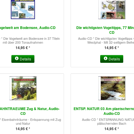
ogelwelt am Bodensee, Audio-CD
Die wichtigsten Vogeltipps, 77 Min
CD
* Die Vogelwelt am Bodensee in 37 Titeln
Audio-CD * Die wichtigsten Vogeltipp
mit über 200 Tonaufnahmen
Westphal - Mit 32-seitigem Beihe
14,95 € *
14,95 € *
Details
Details
AHNTRAEUME Zug & Natur, Audio-
ENTSP. NATUR 03 Am plaetschern
CD
Audio-CD
* Eisenbahnträume - Entspannung mit Zug
Audio-CD * ENTSPANNUNG NATU
und Natur
plätschernden Bach
14,95 € *
14,95 € *