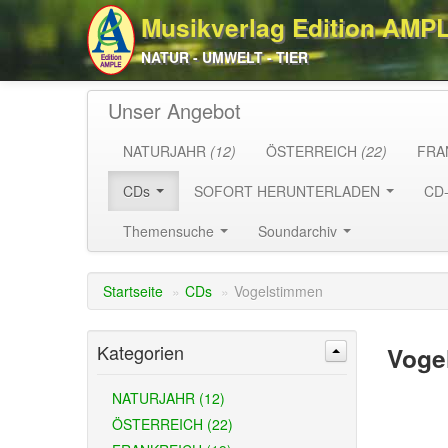
Musikverlag Edition AMP
NATUR - UMWELT - TIER
Unser Angebot
NATURJAHR
(12)
ÖSTERREICH
(22)
FRA
CDs
SOFORT HERUNTERLADEN
CD
Themensuche
Soundarchiv
Startseite
»
CDs
»
Vogelstimmen
Kategorien
Voge
NATURJAHR (12)
ÖSTERREICH (22)