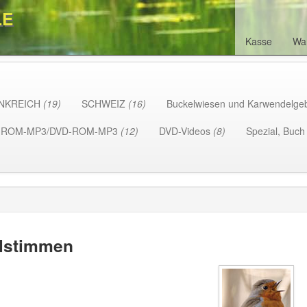
LE
Kasse
Wa
NKREICH
(19)
SCHWEIZ
(16)
Buckelwiesen und Karwendelge
-ROM-MP3/DVD-ROM-MP3
(12)
DVD-Videos
(8)
Spezial, Buc
lstimmen