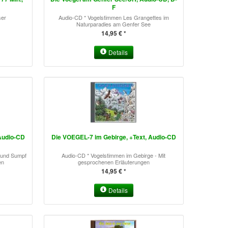
F
ser
Audio-CD * Vogelstimmen Les Grangettes im
Naturparadies am Genfer See
14,95 € *
Details
 Audio-CD
Die VOEGEL-7 im Gebirge, +Text, Audio-CD
 und Sumpf
Audio-CD * Vogelstimmen im Gebirge - Mit
en
gesprochenen Erläuterungen
14,95 € *
Details