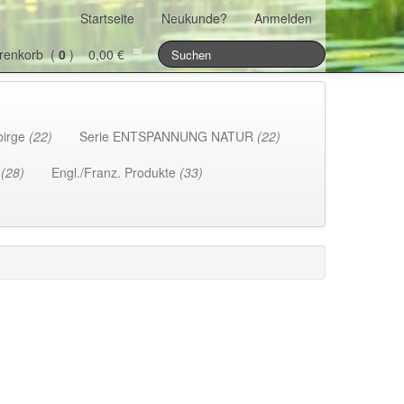
Startseite
Neukunde?
Anmelden
renkorb (
0
) 0,00 €
birge
(22)
Serie ENTSPANNUNG NATUR
(22)
h
(28)
Engl./Franz. Produkte
(33)