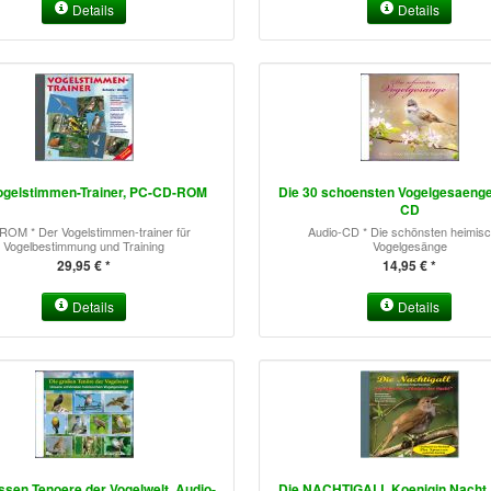
Details
Details
ogelstimmen-Trainer, PC-CD-ROM
Die 30 schoensten Vogelgesaenge
CD
ROM * Der Vogelstimmen-trainer für
Audio-CD * Die schönsten heimis
Vogelbestimmung und Training
Vogelgesänge
29,95 € *
14,95 € *
Details
Details
ssen Tenoere der Vogelwelt, Audio-
Die NACHTIGALL Koenigin Nacht, 