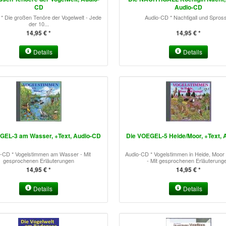
CD
Audio-CD
* Die großen Tenöre der Vogelwelt - Jede
Audio-CD * Nachtigall und Spros
der 10...
14,95 € *
14,95 € *
Details
Details
GEL-3 am Wasser, +Text, Audio-CD
Die VOEGEL-5 Heide/Moor, +Text,
-CD * Vogelstimmen am Wasser - Mit
Audio-CD * Vogelstimmen in Heide, Moor
gesprochenen Erläuterungen
- Mit gesprochenen Erläuterung
14,95 € *
14,95 € *
Details
Details