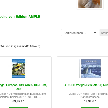
tseite von Edition AMPLE
Artik
s
(von insgesamt
Artikeln)
24
42
oegel Europas, 819 Arten, CD-ROM,
ARKTIS Voegel-Tiere-Natur, Au
DEF
iscs * Die Vogelstimmen Europas, 819
Audio-CD * Vogel- und Tierstimm
elarten, Spieldauer 17 Std., 2817...
Naturgeräusche
69,95 € *
19,99 € *