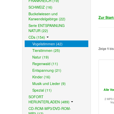
FRANKREICH (19)
SCHWEIZ (16)
Buckelwiesen und
Zur Star
Karwendelgebirge (22)
Serie ENTSPANNUNG
NATUR (22)
CDs (154)
Vogelstimmen (42)
Zeige
bi
1
Tierstimmen (25)
Natur (19)
Regenwald (11)
Entspannung (21)
Kinder (16)
Musik und Lieder (9)
Alle V
Spezial (11)
SOFORT
2 MP3-D
HERUNTERLADEN (489)
Vog
CD-ROM-MP3/DVD-ROM-
MP3 (12)