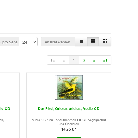
el pro Seite
Ansicht wählen:
ι«
«
1
2
»
»ι
dio-CD
Der Pirol, Oriolus oriolus, Audio-CD
en,
Audio-CD * 50 Tonaufnahmen PIROL-Vogelporträt
und Überblick
14,95 € *