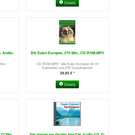
Details
, Audio-
Die Eulen Europas, 270 Min., CD-ROM-MP3
chen
CD-ROM-MP3 * Alle Eulen Europad mit 19
Eulenarten und 279 Tonaufnahmen
29,95 € *
Details
77 Min.,
Die Voegel am Genfer See/CH, Audio-CD, D-