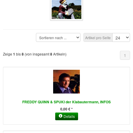
Buckelwiesen und Karwendelgebirge
(22)
Serie ENTSPANNUNG NATUR
(22)
CDs
SOFORT HERUNTERLADEN
Artikel pro Seite
CD-ROM-MP3/DVD-ROM-MP3
(12)
Zeige
bis
(von insgesamt
Artikeln)
1
8
8
1
DVD-Videos
(8)
Spezial, Buch
(28)
Engl./Franz. Produkte
(33)
Themensuche
FREDDY QUINN & SPUKI der Klabautermann, INFOS
0,00 € *
Soundarchiv
Details