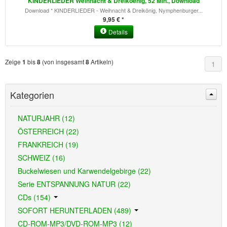
KINDERLIEDER Weihnacht & Dreikoenig, 52 Min., Download
Download * KINDERLIEDER - Weihnacht & Dreikönig, Nymphenburger...
9,95 € *
Details
Zeige
bis
(von insgesamt
Artikeln)
1
8
8
1
Kategorien
NATURJAHR (12)
ÖSTERREICH (22)
FRANKREICH (19)
SCHWEIZ (16)
Buckelwiesen und Karwendelgebirge (22)
Serie ENTSPANNUNG NATUR (22)
CDs (154)
SOFORT HERUNTERLADEN (489)
CD-ROM-MP3/DVD-ROM-MP3 (12)