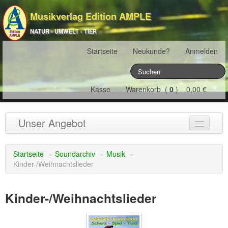
Musikverlag Edition AMPLE
NATUR - UMWELT - TIER
Startseite
Neukunde?
Anmelden
Kasse
Warenkorb (
0
) 0,00 €
Unser Angebot
NATURJAHR
(12)
Startseite
»
Soundarchiv
»
Musik
»
Kinder-/Weihnachtslieder
ÖSTERREICH
(22)
FRANKREICH
(19)
Kinder-/Weihnachtslieder
SCHWEIZ
(16)