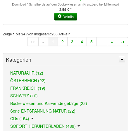
Download * Schafherde auf den Buckelwiesen am Kranzberg bei Mittenwald
2,95 € *
Details
Zeige
bis
(von insgesamt
Artikeln)
1
24
238
ι«
«
1
2
3
4
5
...
»
»ι
Kategorien
NATURJAHR (12)
ÖSTERREICH (22)
FRANKREICH (19)
SCHWEIZ (16)
Buckelwiesen und Karwendelgebirge (22)
Serie ENTSPANNUNG NATUR (22)
CDs (154)
SOFORT HERUNTERLADEN (489)