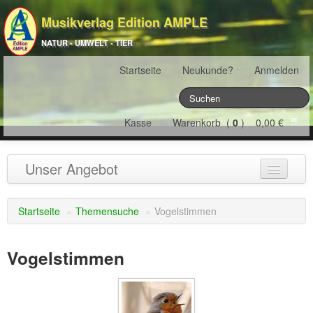
Musikverlag Edition AMPLE
NATUR - UMWELT - TIER
Startseite
Neukunde?
Anmelden
Kasse
Warenkorb (
0
) 0,00 €
Unser Angebot
NATURJAHR
(12)
Startseite
»
Themensuche
»
Vogelstimmen
ÖSTERREICH
(22)
Vogelstimmen
FRANKREICH
(19)
SCHWEIZ
(16)