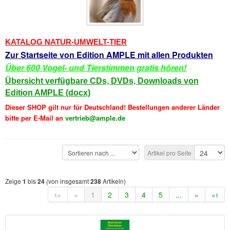
Buckelwiesen und Karwendelgebirge
(22)
Serie ENTSPANNUNG NATUR
(22)
KATALOG NATUR-UMWELT-TIER
CDs
Zur Startseite von Edition AMPLE mit allen Produkten
SOFORT HERUNTERLADEN
Über 600 Vogel- und Tierstimmen gratis hören!
Übersicht verfügbare CDs, DVDs, Downloads von
CD-ROM-MP3/DVD-ROM-MP3
(12)
Edition AMPLE (docx)
Dieser SHOP gilt nur für Deutschland! Bestellungen anderer Länder
DVD-Videos
(8)
bitte per E-Mail an
vertrieb@ample.de
Spezial, Buch
(28)
Engl./Franz. Produkte
(33)
Artikel pro Seite
Themensuche
Zeige
bis
(von insgesamt
Artikeln)
1
24
238
ι«
«
1
2
3
4
5
...
»
»ι
Soundarchiv