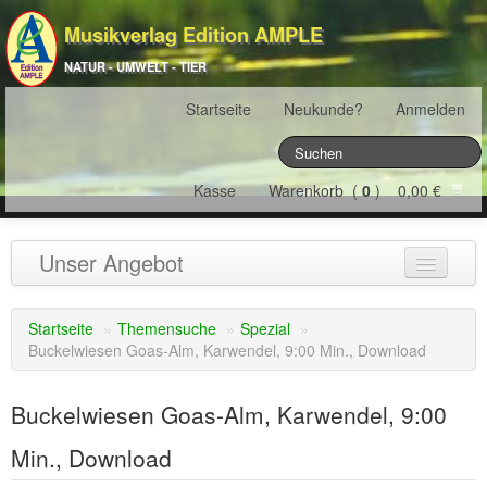
Musikverlag Edition AMPLE
NATUR - UMWELT - TIER
Startseite
Neukunde?
Anmelden
Kasse
Warenkorb (
0
) 0,00 €
Unser Angebot
NATURJAHR
(12)
Startseite
»
Themensuche
»
Spezial
»
Buckelwiesen Goas-Alm, Karwendel, 9:00 Min., Download
ÖSTERREICH
(22)
FRANKREICH
(19)
Buckelwiesen Goas-Alm, Karwendel, 9:00
SCHWEIZ
(16)
Min., Download