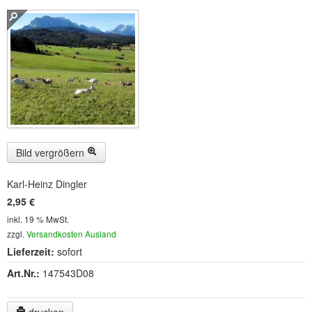
Buckelwiesen und Karwendelgebirge
(22)
Serie ENTSPANNUNG NATUR
(22)
CDs
SOFORT HERUNTERLADEN
CD-ROM-MP3/DVD-ROM-MP3
(12)
DVD-Videos
(8)
Bild vergrößern
Spezial, Buch
(28)
Karl-Heinz Dingler
2,95 €
Engl./Franz. Produkte
(33)
inkl. 19 % MwSt.
zzgl.
Versandkosten Ausland
Themensuche
Lieferzeit:
sofort
Soundarchiv
Art.Nr.:
147543D08