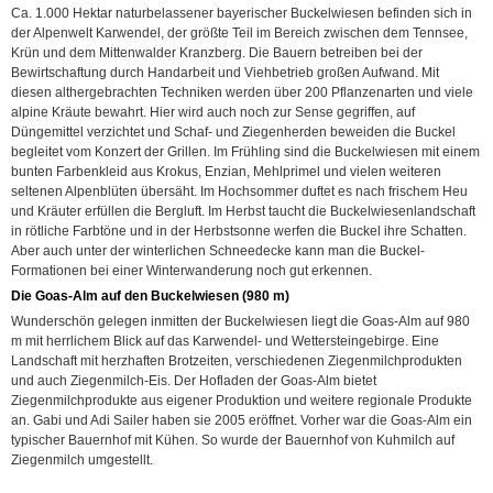
Ca. 1.000 Hektar naturbelassener bayerischer Buckelwiesen befinden sich in
der Alpenwelt Karwendel, der größte Teil im Bereich zwischen dem Tennsee,
Krün und dem Mittenwalder Kranzberg. Die Bauern betreiben bei der
Bewirtschaftung durch Handarbeit und Viehbetrieb großen Aufwand. Mit
diesen althergebrachten Techniken werden über 200 Pflanzenarten und viele
alpine Kräute bewahrt. Hier wird auch noch
zur Sense gegriffen, auf
Düngemittel verzichtet und Schaf- und Ziegenherden beweiden die Buckel
begleitet vom Konzert der Grillen. Im Frühling sind die Buckelwiesen mit einem
bunten Farbenkleid aus Krokus, Enzian, Mehlprimel und vielen weiteren
seltenen Alpenblüten übersäht. Im Hochsommer duftet es nach frischem Heu
und Kräuter erfüllen die Bergluft. Im Herbst taucht die Buckelwiesenlandschaft
in rötliche Farbtöne und in der Herbstsonne werfen die Buckel ihre Schatten.
Aber auch unter der winterlichen Schneedecke kann man die Buckel-
Formationen bei einer Winterwanderung noch gut erkennen.
Die Goas-Alm auf den Buckelwiesen (980 m)
Wunderschön gelegen inmitten der Buckelwiesen liegt die Goas-Alm auf 980
m mit herrlichem Blick auf das Karwendel- und Wettersteingebirge. Eine
Landschaft mit herzhaften Brotzeiten, verschiedenen Ziegenmilchprodukten
und auch Ziegenmilch-Eis. Der Hofladen der Goas-Alm bietet
Ziegenmilchprodukte aus eigener Produktion und weitere regionale Produkte
an. Gabi und Adi Sailer haben sie 2005 eröffnet. Vorher war die Goas-Alm ein
typischer Bauernhof mit Kühen. So wurde der Bauernhof von Kuhmilch auf
Ziegenmilch umgestellt.