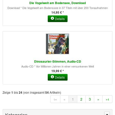
Die Vogelwelt am Bodensee, Download
Download * Die Vogelwelt am Bodenssee in 37 Titeln mit über 200 Tonaufnahmen
14,95 € *
Details
Dinosaurier-Stimmen, Audio-CD
Audio-CD * Vor Millionen Jahren in einer versunkenen Welt
19,99 € *
Details
Zeige
bis
(von insgesamt
Artikeln)
1
24
54
ι«
«
1
2
3
»
»ι
Kategorien