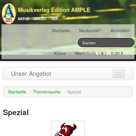
Musikverlag Edition AMPLE
NATUR - UMWELT - TIER
Startseite
Neukunde?
Anmelden
Kasse
Warenkorb (
0
) 0,00 €
Unser Angebot
NATURJAHR
(12)
Startseite
»
Themensuche
»
Spezial
ÖSTERREICH
(22)
Spezial
FRANKREICH
(19)
SCHWEIZ
(16)