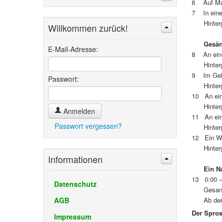
6 Auf Mal
7 In eine
Hintergru
Willkommen zurück!
Suchen
Erweiterte Suche »
Gesän
E-Mail-Adresse:
8 An eine
Hintergru
9 Im Gehö
Passwort:
Hintergru
10 An ein
Hintergru
Anmelden
11 An ein
Passwort vergessen?
Hintergru
12 Ein Wa
Hintergru
Informationen
Ein Na
13 0:00 – 
Datenschutz
Gesang de
AGB
Ab der s
Der Spro
Impressum