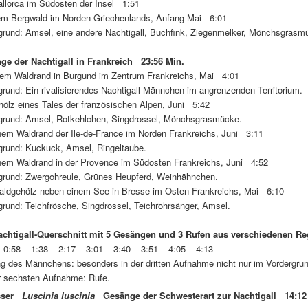
lorca im Südosten der Insel 1:51
m Bergwald im Norden Griechenlands, Anfang Mai 6:01
nd: Amsel, eine andere Nachtigall, Buchfink, Ziegenmelker, Mönchsgrasm
ge der Nachtigall in Frankreich 23:56 Min.
m Waldrand in Burgund im Zentrum Frankreichs, Mai 4:01
nd: Ein rivalisierendes Nachtigall-Männchen im angrenzenden Territorium.
lz eines Tales der französischen Alpen, Juni 5:42
nd: Amsel, Rotkehlchen, Singdrossel, Mönchsgrasmücke.
em Waldrand der Île-de-France im Norden Frankreichs, Juni 3:11
nd: Kuckuck, Amsel, Ringeltaube.
em Waldrand in der Provence im Südosten Frankreichs, Juni 4:52
nd: Zwergohreule, Grünes Heupferd, Weinhähnchen.
ldgehölz neben einem See in Bresse im Osten Frankreichs, Mai 6:10
nd: Teichfrösche, Singdrossel, Teichrohrsänger, Amsel.
chtigall-Querschnitt mit 5 Gesängen und 3 Rufen aus verschiedenen R
0:58 – 1:38 – 2:17 – 3:01 – 3:40 – 3:51 – 4:05 – 4:13
s Männchens: besonders in der dritten Aufnahme nicht nur im Vordergrund
echsten Aufnahme: Rufe.
sser
Luscinia luscinia
Gesänge der Schwesterart zur Nachtigall 14:12