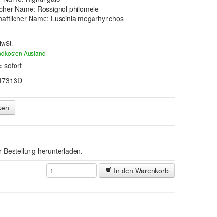
cher Name: Rossignol philomele
aftlicher Name: Luscinia megarhynchos
MwSt.
ndkosten Ausland
:
sofort
47313D
ken
er Bestellung herunterladen.
In den Warenkorb