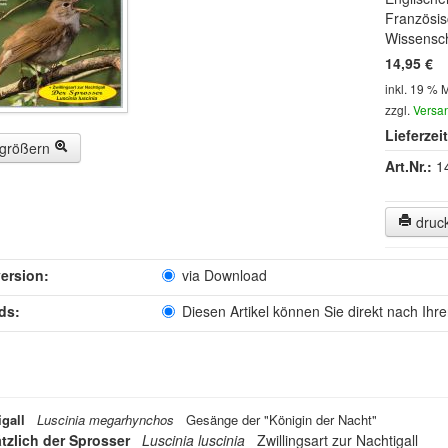
Französis
Wissensch
14,95 €
inkl. 19 % 
zzgl.
Versa
Lieferzeit
rgrößern
Art.Nr.:
1
druc
ersion:
via Download
ds:
Diesen Artikel können Sie direkt nach Ihr
igall
Luscinia megarhynchos
Gesänge der "Königin der Nacht"
tzlich der Sprosser
Luscinia luscinia
Zwillingsart zur Nachtigall