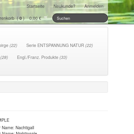
Startseite
Neukunde?
Anmelden
renkorb (
0
) 0,00 €
birge
(22)
Serie ENTSPANNUNG NATUR
(22)
h
(28)
Engl./Franz. Produkte
(33)
d
AMPLE
 Name: Nachtigall
r Name: Nightingale