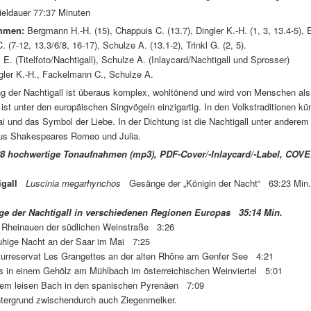
eldauer 77:37 Minuten
hmen:
Bergmann H.-H. (15), Chappuis C. (13.7), Dingler K.-H. (1, 3, 13.4-5), 
 (7-12, 13.3/6/8, 16-17), Schulze A. (13.1-2), Trinkl G. (2, 5).
E. (Titelfoto/Nachtigall), Schulze A. (Inlaycard/Nachtigall und Sprosser)
ngler K.-H., Fackelmann C., Schulze A.
g der Nachtigall ist überaus komplex, wohltönend und wird von Menschen a
 ist unter den europäischen Singvögeln einzigartig. In den Volkstraditionen kün
 und das Symbol der Liebe. In der Dichtung ist die Nachtigall unter anderem b
aus Shakespeares Romeo und Julia.
8 hochwertige Tonaufnahmen (mp3), PDF-Cover/-Inlaycard/-Label, COVE
igall
Luscinia megarhynchos
Gesänge der „Königin der Nacht“ 63:23 Min.
der Nachtigall in verschiedenen Regionen Europas 35:14 Min.
Rheinauen der südlichen Weinstraße 3:26
hige Nacht an der Saar im Mai 7:25
rreservat Les Grangettes an der alten Rhône am Genfer See 4:21
 in einem Gehölz am Mühlbach im österreichischen Weinviertel 5:01
m leisen Bach in den spanischen Pyrenäen 7:09
grund zwischendurch auch Ziegenmelker.