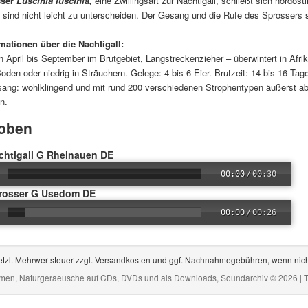
sser
Luscinia luscinia,
eine Zwillingsart zur Nachtigall, schließt sich nordös
 sind nicht leicht zu unterscheiden. Der Gesang und die Rufe des Sprossers s
mationen über die Nachtigall:
 April bis September im Brutgebiet, Langstreckenzieher – überwintert in Afri
oden oder niedrig in Sträuchern. Gelege: 4 bis 6 Eier. Brutzeit: 14 bis 16 Ta
sang: wohlklingend und mit rund 200 verschiedenen Strophentypen äußerst ab
n.
oben
chtigall G Rheinauen DE
00:00
/
00:30
prosser G Usedom DE
00:00
/
00:26
gesetzl. Mehrwertsteuer zzgl. Versandkosten und ggf. Nachnahmegebühren, wenn nic
mmen, Naturgeraeusche auf CDs, DVDs und als Downloads, Soundarchiv © 2026 | 