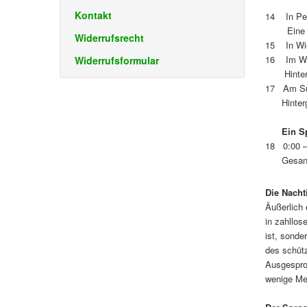
Kontakt
14 In Pee
Eine ster
Widerrufsrecht
15 In Wie
16 Im Wei
Widerrufsformular
Hintergr
17 Am Sum
Hintergr
Ein Sp
18 0:00 – 
Gesang de
Die Nacht
Äußerlich 
in zahllos
ist, sonde
des schüt
Ausgesproc
wenige Me