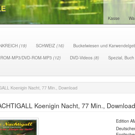
LE
Kasse
Wa
NKREICH
(19)
SCHWEIZ
(16)
Buckelwiesen und Karwendelge
-ROM-MP3/DVD-ROM-MP3
(12)
DVD-Videos
(8)
Spezial, Buc
ALL Koenigin Nacht, 77 Min., Download
ACHTIGALL Koenigin Nacht, 77 Min., Downloa
Edition 
Deutscher
Englische