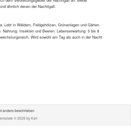
tlich dem Verbreitungsgebiet der Nachtigall an. Beide
ind ähnlich denen der Nachtigall.
ka. Lebt in Wäldern, Feldgehölzen, Grünanlagen und Gärten.
ge. Nahrung: Insekten und Beeren. Lebenserwartung: 5 bis 8
wechslungsreich. Wird sowohl am Tag als auch in der Nacht
ht anders beschrieben
Template © 2026 by
Karl