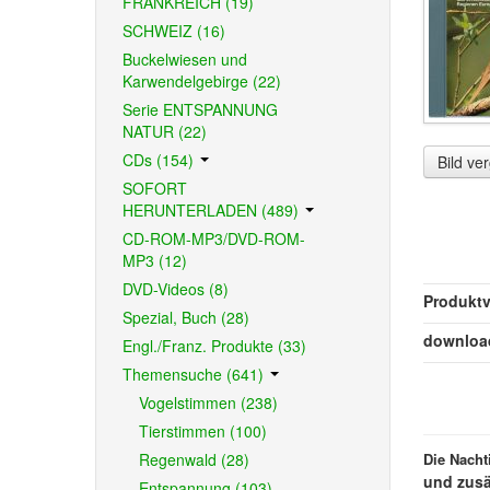
FRANKREICH (19)
SCHWEIZ (16)
Buckelwiesen und
Karwendelgebirge (22)
Serie ENTSPANNUNG
NATUR (22)
CDs (154)
Bild ve
SOFORT
HERUNTERLADEN (489)
CD-ROM-MP3/DVD-ROM-
MP3 (12)
DVD-Videos (8)
Produktv
Spezial, Buch (28)
downloa
Engl./Franz. Produkte (33)
Themensuche (641)
Vogelstimmen (238)
Tierstimmen (100)
Regenwald (28)
Die Nacht
und zusä
Entspannung (103)