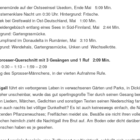
nemünde auf der Ostseeinsel Usedom, Ende Mai 5:09 Min.
nenklare Nacht um 0:30 Uhr. Hintergrund: Frösche.
k bei Greifswald in Ost-Deutschland, Mai 1:00 Min.
dengebüsch entlang eines Sees in Süd-Finnland, Mai 2:44 Min.
und: Gartengrasmücke.
pfrand im Donaudelta in Rumänien, Mai 3:10 Min.
und: Wendehals, Gartengrasmücke, Unken und Wechselkröte.
rosser-Querschnitt mit 3 Gesängen und 1 Ruf 2:09 Min.
0:30 – 1:13 – 1:59 – 2:09
s Sprosser-Männchens, in der vierten Aufnahme Rufe.
igall
führt ein verborgenes Leben in verwachsenen Gärten und Parks, in Dicki
eher unscheinbar, wurde das gut sperlingsgroße Tier durch seinen Gesang be
en Liedern, Märchen, Gedichten und sonstigen Texten seinen Niederschlag fan
rn auch nachts bei völliger Dunkelheit? Es ist auch keineswegs einfach, die
zenden Pflanzenwuchses; Freiflächen meidet sie. Besäße sie nicht ihren vo
hen heimlich zieht die Nachtigall ihre Brut auf. Am Boden oder dicht darüber
nschen haben es je gesehen.