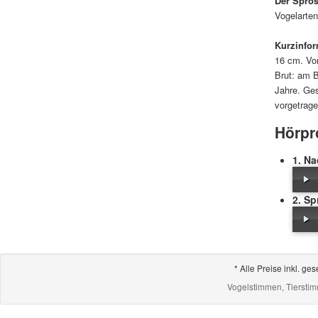
Der Spro
Vogelarten
Kurzinfor
16 cm. Von
Brut: am B
Jahre. Ge
vorgetrage
Hörpr
1. Na
2. S
* Alle Preise inkl. 
Vogelstimmen, Tiersti