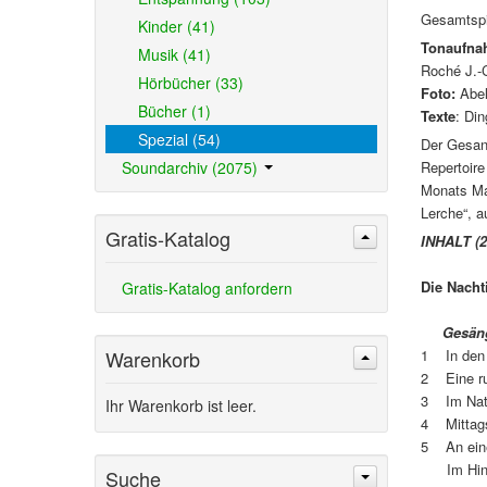
Gesamtspi
Kinder (41)
Tonaufna
Musik (41)
Roché J.-C.
Hörbücher (33)
Foto:
Abel 
Bücher (1)
Texte
: Di
Spezial (54)
Der Gesan
Soundarchiv (2075)
Repertoire
Monats Mai
Lerche“, 
Gratis-Katalog
INHALT (2
Die Nacht
Gratis-Katalog anfordern
Gesänge 
Warenkorb
1 In den 
2 Eine ru
3 Im Natu
Ihr Warenkorb ist leer.
4 Mittags
5 An eine
Im Hinter
Suche