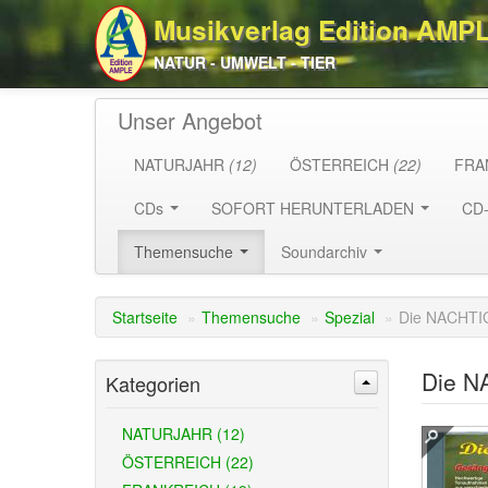
Musikverlag Edition AMP
NATUR - UMWELT - TIER
Unser Angebot
NATURJAHR
(12)
ÖSTERREICH
(22)
FRA
CDs
SOFORT HERUNTERLADEN
CD
Themensuche
Soundarchiv
Startseite
»
Themensuche
»
Spezial
»
Die NACHTIG
Die N
Kategorien
NATURJAHR (12)
ÖSTERREICH (22)