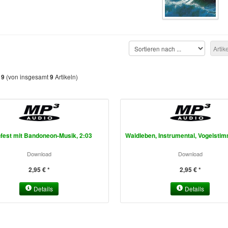
Artik
s
(von insgesamt
Artikeln)
9
9
fest mit Bandoneon-Musik, 2:03
Waldleben, Instrumental, Vogelsti
Download
Download
2,95 € *
2,95 € *
Details
Details