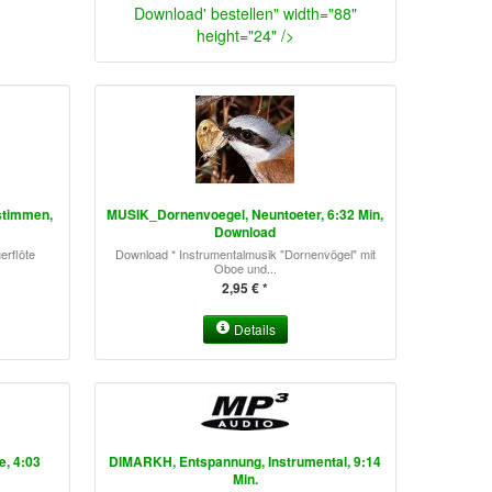
Download' bestellen" width="88"
height="24" />
stimmen,
MUSIK_Dornenvoegel, Neuntoeter, 6:32 Min,
Download
erflöte
Download * Instrumentalmusik "Dornenvögel" mit
Oboe und...
2,95 € *
Details
e, 4:03
DIMARKH, Entspannung, Instrumental, 9:14
Min.