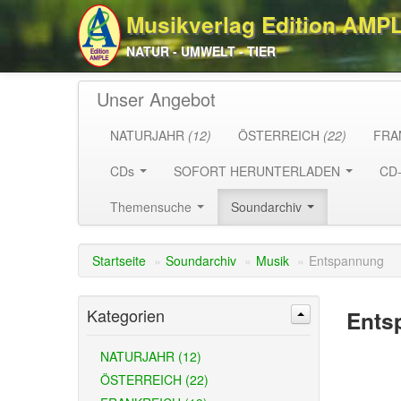
Musikverlag Edition AMP
NATUR - UMWELT - TIER
Unser Angebot
NATURJAHR
(12)
ÖSTERREICH
(22)
FRA
CDs
SOFORT HERUNTERLADEN
CD
Themensuche
Soundarchiv
Startseite
»
Soundarchiv
»
Musik
»
Entspannung
Kategorien
Ents
NATURJAHR (12)
ÖSTERREICH (22)