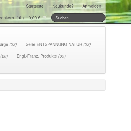
Startseite
Neukunde?
Anmelden
renkorb (
0
) 0,00 €
birge
(22)
Serie ENTSPANNUNG NATUR
(22)
h
(28)
Engl./Franz. Produkte
(33)