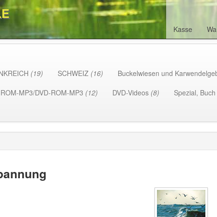
LE
Kasse
Wa
NKREICH
(19)
SCHWEIZ
(16)
Buckelwiesen und Karwendelge
-ROM-MP3/DVD-ROM-MP3
(12)
DVD-Videos
(8)
Spezial, Buc
pannung