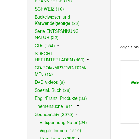
FRANKREICH (19)
SCHWEIZ (16)
Buckelwiesen und
Karwendelgebirge (22)
Serie ENTSPANNUNG
NATUR (22)
CDs (154)
Zeige
bi
1
SOFORT
HERUNTERLADEN (489)
CD-ROM-MP3/DVD-ROM-
MP3 (12)
DVD-Videos (8)
Wein
Spezial, Buch (28)
Engl./Franz. Produkte (33)
Themensuche (641)
Soundarchiv (2075)
Entspannung Natur (24)
Vogelstimmen (1510)
Tierstimmen (296)