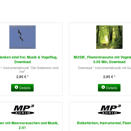
anken sind frei, Musik & Vogelflug,
MUSIK_Floetentraeume mit Vogel
Download
5:05 Min, Download
 * Instrumentalmusik "Die Gedanken sind
Download * Instrumentalmusik mit Qu
frei"
2,95 € *
2,95 € *
Details
Details
her mit Meeresrauschen und Musik,
Rotkehlchen, Instrumental, Floet
2:41