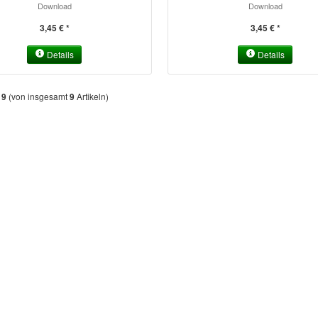
Download
Download
3,45 € *
3,45 € *
Details
Details
s
(von insgesamt
Artikeln)
9
9