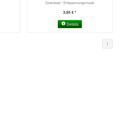
Download * Entspannungsmusik
3,95 € *
Details
1