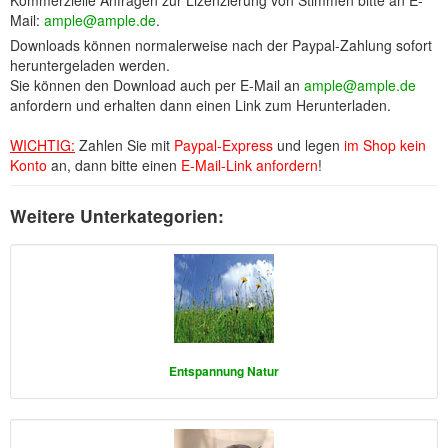
Kommerzielle Anfragen zur Lizenzierung von Stimmen bitte an E-
Buckelwiesen und Karwendelgebirge
(22)
Mail:
ample@ample.de
.
Serie ENTSPANNUNG NATUR
(22)
Downloads können normalerweise nach der Paypal-Zahlung sofort
heruntergeladen werden.
Sie können den Download auch per E-Mail an
ample@ample.de
CDs
anfordern und erhalten dann einen Link zum Herunterladen.
SOFORT HERUNTERLADEN
WICHTIG:
Zahlen Sie mit
Paypal-Express
und legen
im Shop kein
Kont
o
an, dann bitte einen
E-Mail-Link anfordern
!
CD-ROM-MP3/DVD-ROM-MP3
(12)
DVD-Videos
(8)
Weitere Unterkategorien:
Spezial, Buch
(28)
Engl./Franz. Produkte
(33)
Themensuche
Entspannung Natur
Soundarchiv