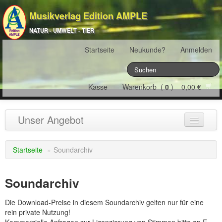
Musikverlag Edition AMPLE
NATUR - UMWELT - TIER
Startseite
Neukunde?
Anmelden
Kasse
Warenkorb (
0
) 0,00 €
Unser Angebot
NATURJAHR
(12)
Startseite
»
Soundarchiv
ÖSTERREICH
(22)
Soundarchiv
FRANKREICH
(19)
Die Download-Preise in diesem Soundarchiv gelten nur für eine
SCHWEIZ
(16)
rein private Nutzung!