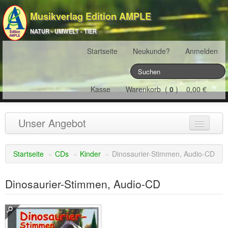
Musikverlag Edition AMPLE
NATUR - UMWELT - TIER
Startseite
Neukunde?
Anmelden
Kasse
Warenkorb (
0
) 0,00 €
Unser Angebot
NATURJAHR
(12)
Startseite
»
CDs
»
Kinder
»
Dinosaurier-Stimmen, Audio-CD
ÖSTERREICH
(22)
Dinosaurier-Stimmen, Audio-CD
FRANKREICH
(19)
SCHWEIZ
(16)