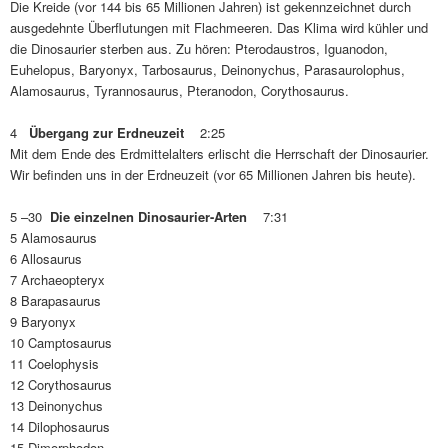
Die Kreide (vor 144 bis 65 Millionen Jahren) ist gekennzeichnet durch
ausgedehnte Überflutungen mit Flachmeeren. Das Klima wird kühler und
die Dinosaurier sterben aus. Zu hören: Pterodaustros, Iguanodon,
Euhelopus, Baryonyx, Tarbosaurus, Deinonychus, Parasaurolophus,
Alamosaurus, Tyrannosaurus, Pteranodon, Corythosaurus.
4
Übergang zur Erdneuzeit
2:25
Mit dem Ende des Erdmittelalters erlischt die Herrschaft der Dinosaurier.
Wir befinden uns in der Erdneuzeit (vor 65 Millionen Jahren bis heute).
5 –30
Die einzelnen Dinosaurier-Arten
7:31
5 Alamosaurus
6 Allosaurus
7 Archaeopteryx
8 Barapasaurus
9 Baryonyx
10 Camptosaurus
11 Coelophysis
12 Corythosaurus
13 Deinonychus
14 Dilophosaurus
15 Dimorphodon