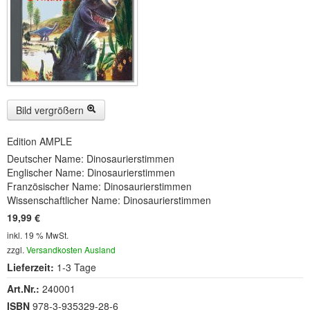
Buckelwiesen und Karwendelgebirge
(22)
Serie ENTSPANNUNG NATUR
(22)
CDs
SOFORT HERUNTERLADEN
Bild vergrößern
CD-ROM-MP3/DVD-ROM-MP3
(12)
Edition AMPLE
DVD-Videos
(8)
Deutscher Name: Dinosaurierstimmen
Englischer Name: Dinosaurierstimmen
Spezial, Buch
(28)
Französischer Name: Dinosaurierstimmen
Wissenschaftlicher Name: Dinosaurierstimmen
Engl./Franz. Produkte
(33)
19,99 €
Themensuche
inkl. 19 % MwSt.
zzgl.
Versandkosten Ausland
Soundarchiv
Lieferzeit:
1-3 Tage
Art.Nr.:
240001
ISBN
978-3-935329-28-6