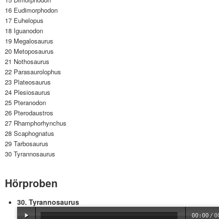
16 Eudimorphodon
17 Euhelopus
18 Iguanodon
19 Megalosaurus
20 Metoposaurus
21 Nothosaurus
22 Parasaurolophus
23 Plateosaurus
24 Plesiosaurus
25 Pteranodon
26 Pterodaustros
27 Rhamphorhynchus
28 Scaphognatus
29 Tarbosaurus
30 Tyrannosaurus
Hörproben
30. Tyrannosaurus
00:00
/
0