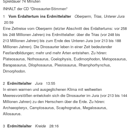
Spieldauer 74 Minuten
INHALT der CD "Dinosaurier-Stimmen"
1
Vom Erdaltertum ins Erdmittelalter
Oberperm, Trias, Unterer Jura
20:59
Eine Zeitreise vom Oberperm (letzter Abschnitt des Erdaltertums: vor 258
bis 248 Millionen Jahren) ins Erdmittelalter: über die Trias (vor 248 bis
213 Millionen Jahren) bis zum Ende des Unteren Jura (vor 213 bis 188
Millionen Jahren). Die Dinosaurier leben in einer Zeit bedeutender
Festlandbildungen; mehr und mehr Arten entstehen. Zu hören:
Plateosaurus, Nothosaurus, Coelophysis, Eudimorphodon, Metoposaurus,
Barapasaurus, Dilophosaurus, Plesiosaurus, Rhamphorhynchus,
Dimorphodon.
2
Erdmittelalter
Jura
13:55
In einem warmen und ausgeglichenen Klima mit weltweiten
Meeresvorstößen entwickeln sich die Dinosaurier im Jura (vor 213 bis 144
Millionen Jahren) zu den Herrschern über die Erde. Zu hören:
Archaeopteryx, Camptosaurus, Scaphognatus, Megalosaurus,
Allosaurus.
3
Erdmittelalter
Kreide
28:16