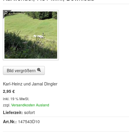
Buckelwiesen und Karwendelgebirge
(22)
Serie ENTSPANNUNG NATUR
(22)
CDs
SOFORT HERUNTERLADEN
CD-ROM-MP3/DVD-ROM-MP3
(12)
DVD-Videos
(8)
Bild vergrößern
Spezial, Buch
(28)
Karl-Heinz und Jamal Dingler
Engl./Franz. Produkte
(33)
2,95 €
inkl. 19 % MwSt.
Themensuche
zzgl.
Versandkosten Ausland
Soundarchiv
Lieferzeit:
sofort
Art.Nr.:
147543D10