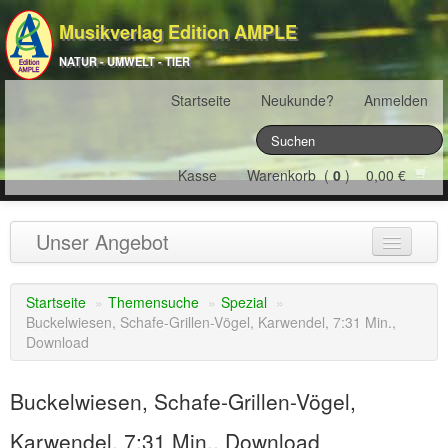
Musikverlag Edition AMPLE
NATUR - UMWELT - TIER
Startseite
Neukunde?
Anmelden
Kasse
Warenkorb (
0
) 0,00 €
Unser Angebot
NATURJAHR
(12)
Startseite
»
Themensuche
»
Spezial
»
Buckelwiesen, Schafe-Grillen-Vögel, Karwendel, 7:31 Min.,
ÖSTERREICH
(22)
Download
FRANKREICH
(19)
Buckelwiesen, Schafe-Grillen-Vögel,
SCHWEIZ
(16)
Karwendel, 7:31 Min., Download