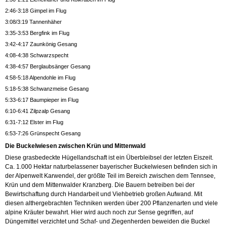
2:46-3:18 Gimpel im Flug
3:08/3:19 Tannenhäher
3:35-3:53 Bergfink im Flug
3:42-4:17 Zaunkönig Gesang
4:08-4:38 Schwarzspecht
4:38-4:57 Berglaubsänger Gesang
4:58-5:18 Alpendohle im Flug
5:18-5:38 Schwanzmeise Gesang
5:33-6:17 Baumpieper im Flug
6:10-6:41 Zilpzalp Gesang
6:31-7:12 Elster im Flug
6:53-7:26 Grünspecht Gesang
Die Buckelwiesen zwischen Krün und Mittenwald
Diese grasbedeckte Hügellandschaft ist ein Überbleibsel der letzten Eiszeit.
Ca. 1.000 Hektar naturbelassener bayerischer Buckelwiesen befinden sich in
der Alpenwelt Karwendel, der größte Teil im Bereich zwischen dem Tennsee,
Krün und dem Mittenwalder Kranzberg. Die Bauern betreiben bei der
Bewirtschaftung durch Handarbeit und Viehbetrieb großen Aufwand. Mit
diesen althergebrachten Techniken werden über 200 Pflanzenarten und viele
alpine Kräuter bewahrt. Hier wird auch noch
zur Sense gegriffen, auf
Düngemittel verzichtet und Schaf- und Ziegenherden beweiden die Buckel