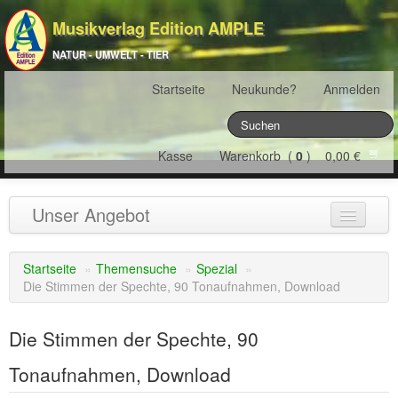
Musikverlag Edition AMPLE
NATUR - UMWELT - TIER
Startseite
Neukunde?
Anmelden
Kasse
Warenkorb (
0
) 0,00 €
Unser Angebot
NATURJAHR
(12)
Startseite
»
Themensuche
»
Spezial
»
Die Stimmen der Spechte, 90 Tonaufnahmen, Download
ÖSTERREICH
(22)
FRANKREICH
(19)
Die Stimmen der Spechte, 90
SCHWEIZ
(16)
Tonaufnahmen, Download