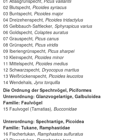
01 Atlasgrünspecht,
Picus vaillantii
02 Blutspecht
, Picoides syriacus
03 Buntspecht
, Picoides major
04 Dreizehenspecht
, Picoides tridactylus
05 Gelbbauch-Saftlecker
, Sphyrapicus varius
06 Goldspecht
, Colaptes auratus
07 Grauspecht
, Picus canus
08 Grünspecht
, Picus viridis
09 Iberiengrünspecht
, Picus sharpei
10 Kleinspecht
, Picoides minor
11 Mittelspecht
, Picoides medius
12 Schwarzspecht
, Dryocopus martius
13 Weißrückenspecht
, Picoides leucotos
14 Wendehals
, Jynx torquilla
Die Ordnung der Spechtvögel, Piciformes
Unterordnung: Glanzvogelartige, Galbuloidea
Familie: Faulvögel
15 Faulvogel (Tamatias)
, Bucconidae
Unterordnung: Spechtartige, Picoidea
Familie: Tukane, Ramphastidae
16 Fischertukan
, Ramphastos sulfuratus