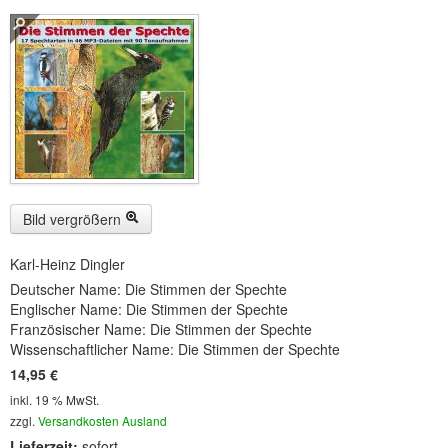
Buckelwiesen und Karwendelgebirge
(22)
Serie ENTSPANNUNG NATUR
(22)
CDs
SOFORT HERUNTERLADEN
CD-ROM-MP3/DVD-ROM-MP3
(12)
DVD-Videos
(8)
Bild vergrößern
Spezial, Buch
(28)
Karl-Heinz Dingler
Deutscher Name: Die Stimmen der Spechte
Engl./Franz. Produkte
(33)
Englischer Name: Die Stimmen der Spechte
Französischer Name: Die Stimmen der Spechte
Themensuche
Wissenschaftlicher Name: Die Stimmen der Spechte
14,95 €
Soundarchiv
inkl. 19 % MwSt.
zzgl.
Versandkosten Ausland
Lieferzeit:
sofort