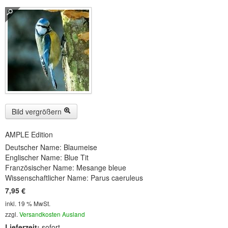
Buckelwiesen und Karwendelgebirge
(22)
Serie ENTSPANNUNG NATUR
(22)
CDs
SOFORT HERUNTERLADEN
CD-ROM-MP3/DVD-ROM-MP3
(12)
DVD-Videos
(8)
Bild vergrößern
Spezial, Buch
(28)
AMPLE Edition
Deutscher Name: Blaumeise
Engl./Franz. Produkte
(33)
Englischer Name: Blue Tit
Französischer Name: Mesange bleue
Themensuche
Wissenschaftlicher Name: Parus caeruleus
7,95 €
Soundarchiv
inkl. 19 % MwSt.
zzgl.
Versandkosten Ausland
Lieferzeit:
sofort