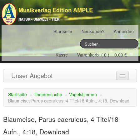
Musikverlag Edition AMPLE
NATUR - UMWELT - TIER
Startseite
Neukunde?
Anmelden
Kasse
Warenkorb (
0
) 0,00 €
Unser Angebot
NATURJAHR
(12)
Startseite
»
Themensuche
»
Vogelstimmen
»
Blaumeise, Parus caeruleus, 4 Titel/18 Aufn., 4:18, Download
ÖSTERREICH
(22)
FRANKREICH
(19)
Blaumeise, Parus caeruleus, 4 Titel/18
SCHWEIZ
(16)
Aufn., 4:18, Download