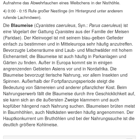
Aufnahme das Abwehrfauchen eines Weibchens in der Nisthöhle.
4) 0:00 - 0:15 Rufe großer Nestlinge (im Hintergrund unter anderem
rufende Lachmöwen).
Die
Blaumeise
(
Cyanistes caeruleus
, Syn.:
Parus caeruleus
) ist
eine Vogelart der Gattung
Cyanistes
aus der Familie der Meisen
(Paridae). Der Kleinvogel ist mit seinem blau-gelben Gefieder
einfach zu bestimmen und in Mitteleuropa sehr häufig anzutreffen.
Bevorzugte Lebensräume sind Laub- und Mischwälder mit hohem
Eichenanteil; die Blaumeise ist auch häufig in Parkanlagen und
Gärten zu finden. Außer in Europa kommt sie in einigen
angrenzenden Gebieten Asiens vor und in Nordafrika. Die
Blaumeise bevorzugt tierische Nahrung, vor allem Insekten und
Spinnen. Außerhalb der Fortpflanzungsperiode steigt die
Bedeutung von Sämereien und anderer pflanzlicher Kost. Beim
Nahrungserwerb fällt die Blaumeise durch ihre Geschicklichkeit auf,
sie kann sich an die äußersten Zweige klammern und auch
kopfüber hängend nach Nahrung suchen. Blaumeisen brüten meist
in Baumhöhlen, auch Nistkästen werden häufig angenommen. Der
Hauptkonkurrent um Bruthöhlen und bei der Nahrungssuche ist die
deutlich größere Kohlmeise.