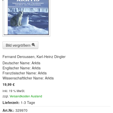
Buckelwiesen und Karwendelgebirge
(22)
Serie ENTSPANNUNG NATUR
(22)
CDs
SOFORT HERUNTERLADEN
CD-ROM-MP3/DVD-ROM-MP3
(12)
Bild vergrößern
DVD-Videos
(8)
Fernand Deroussen, Karl-Heinz Dingler
Deutscher Name: Arktis
Spezial, Buch
(28)
Englischer Name: Arktis
Französischer Name: Arktis
Engl./Franz. Produkte
(33)
Wissenschaftlicher Name: Arktis
19,99 €
Themensuche
inkl. 19 % MwSt.
Soundarchiv
zzgl.
Versandkosten Ausland
Lieferzeit:
1-3 Tage
Art.Nr.:
329970