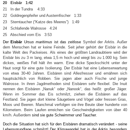
20 Eisbär 1:42
21 In der Tundra 4:33
22 Goldregenpfeifer und Austernfischer 1:33
23 Sterntaucher (“Katze des Meeres”) 1:49
24 Schlafende Walrosse 4:24
25 Abschied vom Eis 3:53
Der
Eisbär
Ursus maritimus
ist das zeitlose
Symbol der Arktis. Außer
dem Menschen hat er keine Feinde. Seit jeher gehört der Eisbär in die
kalte Welt des Packeises. Als eines der größten Landraubtiere wird der
Eisbär bis zu 3 m lang, etwa 1,5 m hoch und wiegt bis zu 1.000 kg. Sein
dickes, weißes Fell hält ihn warm. Eine dicke Speckschicht unter der
Haut sorgt für eine gute Isolierung. Der Eisbär hat eine Lebenserwartung
von etwa 30-40 Jahren. Eisbären sind Allesfresser und ernähren sich
hauptsächlich von Robben. Sie jagen aber auch Fische und junge
Walrosse. In ihren Jagdmethoden sind Eisbären sehr flexibel. Die Inuit
nennen den Eisbären „Nanuk“ oder „Nanook“, das heißt: großer Jäger.
Wenn im Sommer das Eis schmilzt, ziehen die Eisbären auf das
Festland. Sie jagen dort kleine Säugetiere und Vögel oder fressen Gras,
Moos und Beeren. Manchmal verfolgen sie ihre Beute über hunderte von
Kilometern. Beim Laufen erreichen sie Geschwindigkeiten von über 40
km/h. Außerdem
sind sie gute Schwimmer und Taucher.
Doch die Situation hat sich für den Eisbären dramatisch verändert - seine
Lebensgrundlage schmilzt! Der Klimawandel hat in der Arktis besonders