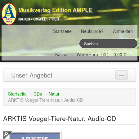
Musikverlag Edition AMPLE
NATUR - UMWELT - TIER
Startseite
Neukunde?
Anmelden
Kasse
Warenkorb (
0
) 0,00 €
Unser Angebot
NATURJAHR
(12)
Startseite
»
CDs
»
Natur
»
ARKTIS Voegel-Tiere-Natur, Audio-CD
ÖSTERREICH
(22)
FRANKREICH
(19)
ARKTIS Voegel-Tiere-Natur, Audio-CD
SCHWEIZ
(16)