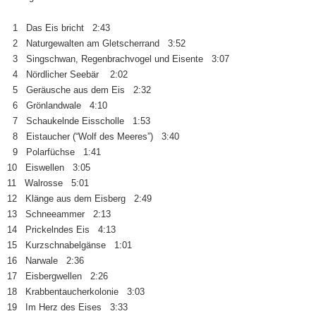
1 Das Eis bricht 2:43
2 Naturgewalten am Gletscherrand 3:52
3 Singschwan, Regenbrachvogel und Eisente 3:07
4 Nördlicher Seebär 2:02
5 Geräusche aus dem Eis 2:32
6 Grönlandwale 4:10
7 Schaukelnde Eisscholle 1:53
8 Eistaucher (“Wolf des Meeres”) 3:40
9 Polarfüchse 1:41
10 Eiswellen 3:05
11 Walrosse 5:01
12 Klänge aus dem Eisberg 2:49
13 Schneeammer 2:13
14 Prickelndes Eis 4:13
15 Kurzschnabelgänse 1:01
16 Narwale 2:36
17 Eisbergwellen 2:26
18 Krabbentaucherkolonie 3:03
19 Im Herz des Eises 3:33