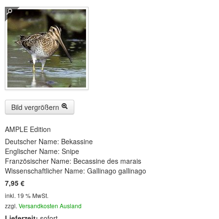
Buckelwiesen und Karwendelgebirge
(22)
Serie ENTSPANNUNG NATUR
(22)
CDs
SOFORT HERUNTERLADEN
CD-ROM-MP3/DVD-ROM-MP3
(12)
DVD-Videos
(8)
Bild vergrößern
Spezial, Buch
(28)
AMPLE Edition
Deutscher Name: Bekassine
Engl./Franz. Produkte
(33)
Englischer Name: Snipe
Französischer Name: Becassine des marais
Themensuche
Wissenschaftlicher Name: Gallinago gallinago
7,95 €
Soundarchiv
inkl. 19 % MwSt.
zzgl.
Versandkosten Ausland
Lieferzeit:
sofort