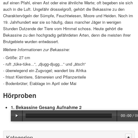
auf einen Pfahl, einen Ast oder eine ähnliche Warte; oft begeben sie sich
auch in die Luft. Ungefähr drosselgroß, gehört die Bekassine zu den
Charaktervögeln der Sümpfe, Feuchtwiesen, Moore und Heiden. Noch im
19. Jahrhundert war sie so häufig, dass mancher Jäger in wenigen
Stunden Dutzende der Tiere vom Himmel schoss. Heute gehört die
Bekassine zu den hochgradig gefährdeten Arten, denn die meis­ten ihrer
Brutgebiete wurden entwässert.
Weitere Informationen zur Bekassine:
- Größe: 27 cm
- ruft „tüke-tüke...“, „djugg-djugg...“ und „ätsch“
- überwiegend ein Zugvogel; wandert bis Afrika
- frisst Kleintiere, Sämereien und Pflanzenteile
- Bodenbrüter; Eiablage im April oder Mai
Hörproben
1. Bekassine Gesang Aufnahme 2
00:00
/
0
Kategorien