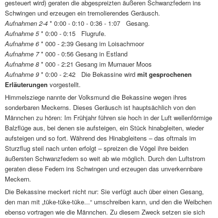
gesteuert wird) geraten die abgespreizten äußeren Schwanzfedern ins
Schwingen und erzeugen ein tremolierendes Geräusch.
Aufnahmen 2-4
* 0:00 - 0:10 - 0:36 - 1:07 Gesang.
Aufnahme 5
* 0:00 - 0:15 Flugrufe.
Aufnahme 6
* 000 - 2:39 Gesang im Loisachmoor
Aufnahme 7
* 000 - 0:56 Gesang in Estland
Aufnahme 8
* 000 - 2:21 Gesang im Murnauer Moos
Aufnahme 9
* 0:00 - 2:42 Die Bekassine wird
mit gesprochenen
Erläuterungen
vorgestellt.
Himmelsziege nannte der Volksmund die Bekassine wegen ihres
sonderbaren Meckerns. Dieses Geräusch ist hauptsächlich von den
Männchen zu hören: Im Frühjahr führen sie hoch in der Luft wellenförmige
Balzflüge aus, bei denen sie aufsteigen, ein Stück hinabgleiten, wieder
aufsteigen und so fort. Während des Hinabgleitens – das oftmals im
Sturzflug steil nach unten erfolgt – spreizen die Vögel ihre beiden
äußersten Schwanzfedern so weit ab wie möglich. Durch den Luftstrom
geraten diese Federn ins Schwingen und erzeugen das unverkennbare
Meckern.
Die Bekassine meckert nicht nur: Sie verfügt auch über einen Gesang,
den man mit „tüke-tüke-tüke...“ umschreiben kann, und den die Weibchen
ebenso vortragen wie die Männchen. Zu diesem Zweck setzen sie sich