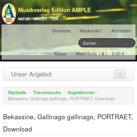
Musikverlag Edition AMPLE
NATUR - UMWELT - TIER
Startseite
Neukunde?
Anmelden
Kasse
Warenkorb (
0
) 0,00 €
Unser Angebot
NATURJAHR
(12)
Startseite
»
Themensuche
»
Vogelstimmen
»
Bekassine, Gallinago gallinago, PORTRAET, Download
ÖSTERREICH
(22)
FRANKREICH
(19)
Bekassine, Gallinago gallinago, PORTRAET,
SCHWEIZ
(16)
Download