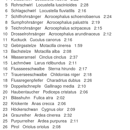
5 Rohrschwirl Locustella luscinioides 2:28
6 Schlagschwirl Locustella fluviatilis 2:16
7 Schilfrohrsänger Acrocephalus schoenobaenus 2:24
8 Sumpfrohrsänger Acrocephalus palustris 2:19
9 Teichrohrsänger Acrocephalus scirpaceus 2:15
10 Drosselrohrsänger Acrocephalus arundinaceus 2:12
11 Kuckuck Cuculus canorus 2:16
12 Gebirgsstelze Motacilla cinerea 1:59
13 Bachstelze Motacilla alba 2:08
14 Wasseramsel Cinclus cinclus 2:37
15 Lachmöwe Larus ridibundus 2:11
16 Flussseeschwalbe Sterna hirundo 2:17
17 Trauerseeschwalbe Chlidonias niger 2:18
18 Flussregenpfeifer Charadrius dubius 2:26
19 Doppelschnepfe Gallinago media 2:10
20 Haubentaucher Podiceps cristatus 2:06
21 Blässhuhn Fulica atra 2:02
22 Krickente Anas crecca 2:06
23 Höckerschwan Cygnus olor 2:09
24 Graureiher Ardea cinerea 2:32
25 Purpurreiher Ardea purpurea 2:11
26 Pirol Oriolus oriolus 2:08