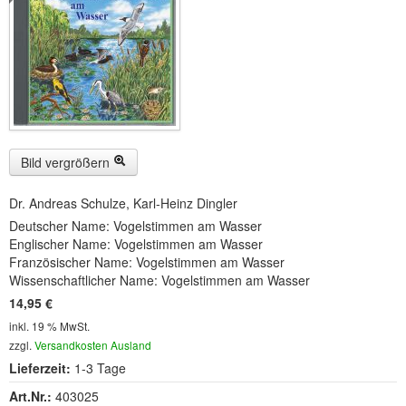
Buckelwiesen und Karwendelgebirge
(22)
Serie ENTSPANNUNG NATUR
(22)
CDs
SOFORT HERUNTERLADEN
CD-ROM-MP3/DVD-ROM-MP3
(12)
Bild vergrößern
DVD-Videos
(8)
Dr. Andreas Schulze, Karl-Heinz Dingler
Deutscher Name: Vogelstimmen am Wasser
Spezial, Buch
(28)
Englischer Name: Vogelstimmen am Wasser
Französischer Name: Vogelstimmen am Wasser
Engl./Franz. Produkte
(33)
Wissenschaftlicher Name: Vogelstimmen am Wasser
14,95 €
Themensuche
inkl. 19 % MwSt.
Soundarchiv
zzgl.
Versandkosten Ausland
Lieferzeit:
1-3 Tage
Art.Nr.:
403025