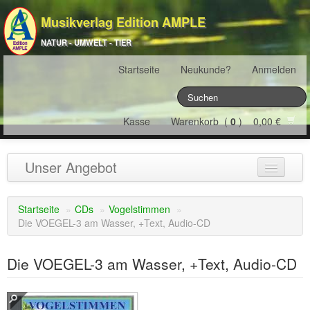
Musikverlag Edition AMPLE
NATUR - UMWELT - TIER
Startseite
Neukunde?
Anmelden
Kasse
Warenkorb (
0
) 0,00 €
Unser Angebot
NATURJAHR
(12)
Startseite
»
CDs
»
Vogelstimmen
»
Die VOEGEL-3 am Wasser, +Text, Audio-CD
ÖSTERREICH
(22)
FRANKREICH
(19)
Die VOEGEL-3 am Wasser, +Text, Audio-CD
SCHWEIZ
(16)