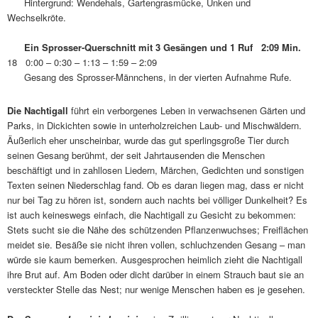
Hintergrund: Wendehals, Gartengrasmücke, Unken und
Wechselkröte.
Ein Sprosser-Querschnitt mit 3 Gesängen und 1 Ruf 2:09 Min.
18 0:00 – 0:30 – 1:13 – 1:59 – 2:09
Gesang des Sprosser-Männchens, in der vierten Aufnahme Rufe.
Die Nachtigall
führt ein verborgenes Leben in verwachsenen Gärten und
Parks, in Dickichten sowie in unterholzreichen Laub- und Mischwäldern.
Äußerlich eher unscheinbar, wurde das gut sperlingsgroße Tier durch
seinen Gesang berühmt, der seit Jahrtausenden die Menschen
beschäftigt und in zahllosen Liedern, Märchen, Gedichten und sonstigen
Texten seinen Niederschlag fand. Ob es daran liegen mag, dass er nicht
nur bei Tag zu hören ist, sondern auch nachts bei völliger Dunkelheit? Es
ist auch keineswegs einfach, die Nachtigall zu Gesicht zu bekommen:
Stets sucht sie die Nähe des schützenden Pflanzenwuchses; Freiflächen
meidet sie. Besäße sie nicht ihren vollen, schluchzenden Gesang – man
würde sie kaum bemerken. Ausgesprochen heimlich zieht die Nachtigall
ihre Brut auf. Am Boden oder dicht darüber in einem Strauch baut sie an
versteckter Stelle das Nest; nur wenige Menschen haben es je gesehen.