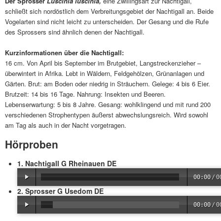
Der Sprosser
Luscinia luscinia,
eine Zwillingsart zur Nachtigall,
schließt sich nordöstlich dem Verbreitungsgebiet der Nachtigall an. Beide
Vogelarten sind nicht leicht zu unterscheiden. Der Gesang und die Rufe
des Sprossers sind ähnlich denen der Nachtigall.
Kurzinformationen über die Nachtigall:
16 cm. Von April bis September im Brutgebiet, Langstreckenzieher –
überwintert in Afrika. Lebt in Wäldern, Feldgehölzen, Grünanlagen und
Gärten. Brut: am Boden oder niedrig in Sträuchern. Gelege: 4 bis 6 Eier.
Brutzeit: 14 bis 16 Tage. Nahrung: Insekten und Beeren.
Lebenserwartung: 5 bis 8 Jahre. Gesang: wohlklingend und mit rund 200
verschiedenen Strophentypen äußerst abwechslungsreich. Wird sowohl
am Tag als auch in der Nacht vorgetragen.
Hörproben
1. Nachtigall G Rheinauen DE
00:00
/
0
2. Sprosser G Usedom DE
00:00
/
0