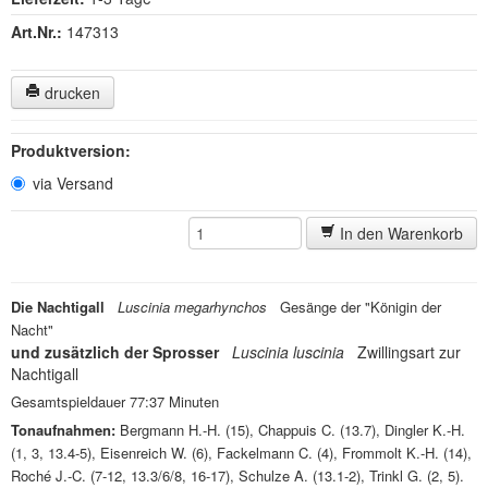
Art.Nr.:
147313
drucken
Produktversion:
via Versand
In den Warenkorb
Die Nachtigall
Luscinia megarhynchos
Gesänge der "Königin der
Nacht"
und zusätzlich der Sprosser
Luscinia luscinia
Zwillingsart zur
Nachtigall
Gesamtspieldauer 77:37 Minuten
Tonaufnahmen:
Bergmann H.-H. (15), Chappuis C. (13.7), Dingler K.-H.
(1, 3, 13.4-5), Eisenreich W. (6), Fackelmann C. (4), Frommolt K.-H. (14),
Roché J.-C. (7-12, 13.3/6/8, 16-17), Schulze A. (13.1-2), Trinkl G. (2, 5).