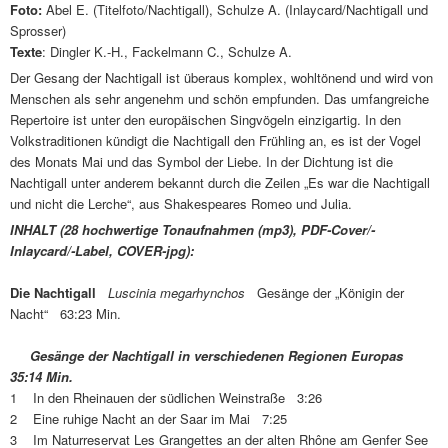
Foto:
Abel E. (Titelfoto/Nachtigall), Schulze A. (Inlaycard/Nachtigall und
Sprosser)
Texte
: Dingler K.-H., Fackelmann C., Schulze A.
Der Gesang der Nachtigall ist überaus komplex, wohltönend und wird von
Menschen als sehr angenehm und schön empfunden. Das umfangreiche
Repertoire ist unter den europäischen Singvögeln einzigartig. In den
Volkstraditionen kündigt die Nachtigall den Frühling an, es ist der Vogel
des Monats Mai und das Symbol der Liebe. In der Dichtung ist die
Nachtigall unter anderem bekannt durch die Zeilen „Es war die Nachtigall
und nicht die Lerche“, aus Shakespeares Romeo und Julia.
INHALT (28 hochwertige Tonaufnahmen (mp3), PDF-Cover/-
Inlaycard/-Label, COVER-jpg):
Die Nachtigall
Luscinia megarhynchos
Gesänge der „Königin der
Nacht“ 63:23 Min.
Gesänge der Nachtigall in verschiedenen Regionen Europas
35:14 Min.
1 In den Rheinauen der südlichen Weinstraße 3:26
2 Eine ruhige Nacht an der Saar im Mai 7:25
3 Im Naturreservat Les Grangettes an der alten Rhône am Genfer See