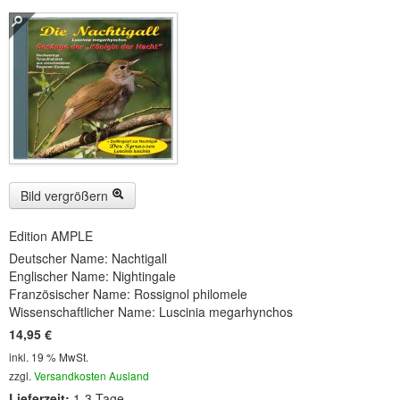
Buckelwiesen und Karwendelgebirge
(22)
Serie ENTSPANNUNG NATUR
(22)
CDs
SOFORT HERUNTERLADEN
CD-ROM-MP3/DVD-ROM-MP3
(12)
DVD-Videos
(8)
Bild vergrößern
Spezial, Buch
(28)
Edition AMPLE
Deutscher Name: Nachtigall
Engl./Franz. Produkte
(33)
Englischer Name: Nightingale
Französischer Name: Rossignol philomele
Themensuche
Wissenschaftlicher Name: Luscinia megarhynchos
14,95 €
Soundarchiv
inkl. 19 % MwSt.
zzgl.
Versandkosten Ausland
Lieferzeit:
1-3 Tage