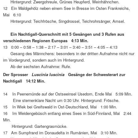
Hintergrund: Zwergohreule, Grünes Heupferd, Weinhähnchen.
12 Ein Waldgehölz neben einem See in Bresse im Osten Frankreichs,
Mai 6:10
Hintergrund: Teichfrösche, Singdrossel, Teichrohrsänger, Amsel.
Ein Nachtigall-Querschnitt mit 5 Gesängen und 3 Rufen aus
verschiedenen Regionen Europas 4:13 Min.
13 0:00 – 0:58 – 1:38 – 2:17 – 3:01 – 3:40 – 3:51 – 4:05 – 4:13
Gesang des Männchens: besonders in der dritten Aufnahme nicht nur
im Vordergrund, sondern auch im Hintergrund.
Ab der sechsten Aufnahme: Rufe.
Der Sprosser
Luscinia luscinia
Gesänge der Schwesterart zur
Nachtigall 14:12 Min.
14 In Peenemünde auf der Ostseeinsel Usedom, Ende Mai 5:09 Min.
Eine sternenklare Nacht um 0:30 Uhr. Hintergrund: Frösche.
15 In Wiek bei Greifswald in Ost-Deutschland, Mai 1:00 Min.
16 Im Weidengebüsch entlang eines Sees in Süd-Finnland, Mai 2:44
Min.
Hintergrund: Gartengrasmücke.
17 Am Sumpfrand im Donaudelta in Rumänien, Mai 3:10 Min.