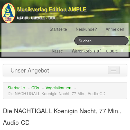
Musikverlag Edition AMPLE
NATUR - UMWELT - TIER
Startseite
Neukunde?
Anmelden
Kasse
Warenkorb (
0
) 0,00 €
Unser Angebot
NATURJAHR
(12)
Startseite
»
CDs
»
Vogelstimmen
»
Die NACHTIGALL Koenigin Nacht, 77 Min., Audio-CD
ÖSTERREICH
(22)
FRANKREICH
(19)
Die NACHTIGALL Koenigin Nacht, 77 Min.,
SCHWEIZ
(16)
Audio-CD