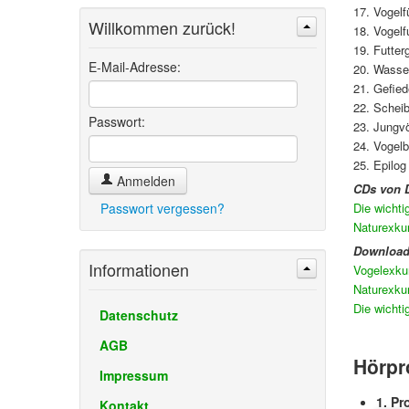
17. Vogel
Willkommen zurück!
18. Vogelf
Suchen
Erweiterte Suche »
19. Futte
E-Mail-Adresse:
20. Wasse
21. Gefie
22. Schei
Passwort:
23. Jungv
24. Vogel
25. Epilo
Anmelden
CDs von D
Passwort vergessen?
Die wichti
Naturexku
Download
Informationen
Vogelexku
Naturexku
Die wichti
Datenschutz
AGB
Hörpr
Impressum
1. Pr
Kontakt