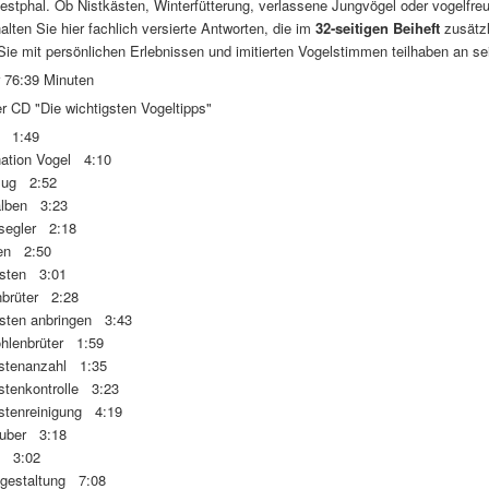
stphal. Ob Nistkästen, Winterfütterung, verlassene Jungvögel oder vogelfreu
alten Sie hier fachlich versierte Antworten, die im
32-seitigen Beiheft
zusätz
ie mit persönlichen Erlebnissen und imitierten Vogelstimmen teilhaben an sei
r 76:39 Minuten
 CD "Die wichtigsten Vogeltipps"
g 1:49
ation Vogel 4:10
zug 2:52
lben 3:23
segler 2:18
en 2:50
sten 3:01
brüter 2:28
sten anbringen 3:43
öhlenbrüter 1:59
astenanzahl 1:35
stenkontrolle 3:23
astenreinigung 4:19
äuber 3:18
e 3:02
ngestaltung 7:08