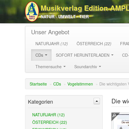
Musikverlag Edition AMP
NATUR - UMWELT - TIER
Unser Angebot
NATURJAHR
(12)
ÖSTERREICH
(22)
FRA
CDs
SOFORT HERUNTERLADEN
CD
Themensuche
Soundarchiv
Startseite
»
CDs
»
Vogelstimmen
»
Die wichtigsten 
Die wi
Kategorien
NATURJAHR (12)
ÖSTERREICH (22)