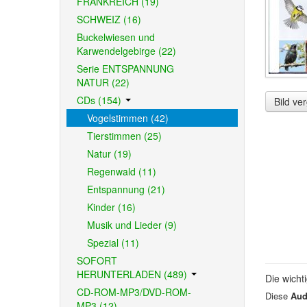
FRANKREICH (19)
SCHWEIZ (16)
Buckelwiesen und
Karwendelgebirge (22)
Serie ENTSPANNUNG
NATUR (22)
CDs (154)
Bild ve
Vogelstimmen (42)
Tierstimmen (25)
Natur (19)
Regenwald (11)
Entspannung (21)
Kinder (16)
Musik und Lieder (9)
Spezial (11)
SOFORT
HERUNTERLADEN (489)
Die wicht
CD-ROM-MP3/DVD-ROM-
Diese
Aud
MP3 (12)