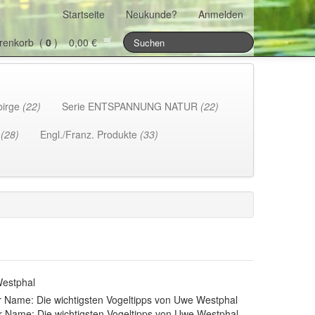
Startseite
Neukunde?
Anmelden
renkorb (
0
) 0,00 €
birge
(22)
Serie ENTSPANNUNG NATUR
(22)
h
(28)
Engl./Franz. Produkte
(33)
Westphal
 Name: Die wichtigsten Vogeltipps von Uwe Westphal
r Name: Die wichtigsten Vogeltipps von Uwe Westphal