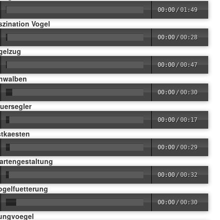
00:00
/
01:49
szination Vogel
00:00
/
00:28
gelzug
00:00
/
00:47
chwalben
00:00
/
00:30
uersegler
00:00
/
00:17
stkaesten
00:00
/
00:29
artengestaltung
00:00
/
00:32
ogelfuetterung
00:00
/
00:30
Jungvoegel