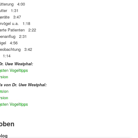
fütterung 4:00
utter 1:31
rgeräte 3:47
rvögel u.a. 1:18
derte Patienten 2:22
benanflug 2:31
ögel 4:56
beobachtung 3:42
g 1:14
r. Uwe Westphal:
gsten Vogeltipps
rsion
s von Dr. Uwe Westphal:
rsion
rsion
gsten Vogeltipps
oben
olog