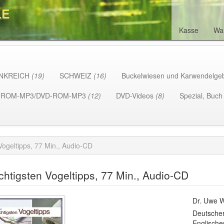
LE
Kasse
Wa
NKREICH
(19)
SCHWEIZ
(16)
Buckelwiesen und Karwendelge
-ROM-MP3/DVD-ROM-MP3
(12)
DVD-Videos
(8)
Spezial, Buc
Vogeltipps, 77 Min., Audio-CD
chtigsten Vogeltipps, 77 Min., Audio-CD
Dr. Uwe 
Deutscher
Englische