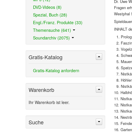
Dr. Uwe We
DVD-Videos (8)
Fragen erh
Westphal S
Spezial, Buch (28)
Spieldaue
Engl./Franz. Produkte (33)
INHALT der
Themensuche (641)
1. Prolo
Soundarchiv (2075)
2. Faszin
3. Vogel
4. Schwa
Gratis-Katalog
5. Mauer
6. Spatz
Gratis-Katalog anfordern
7. Nistkä
8. Höhlen
9. Nistkä
Warenkorb
10. Halbh
11. Nistk
Ihr Warenkorb ist leer.
12. Nistka
13. Nistk
14. Nestr
Suche
15. Feind
16. Garte