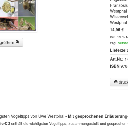
Französis
Westphal
Wissensch
Westphal
14,95 €
inkl. 19 % 
rgrößern
zzgl.
Versa
Lieferzeit
Art.Nr.:
1
ISBN
978
druc
igsten Vogeltipps von Uwe Westphal
- Mit gesprochenen Erläuterun
io-CD
enthält die wichtigsten Vogeltipps, zusammengestellt und gesprochen