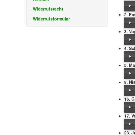
Widerrufsrecht
2. Fa
Widerrufsformular
3. Vo
4. S
5. Ma
9. Ni
16. G
17. V
23. 