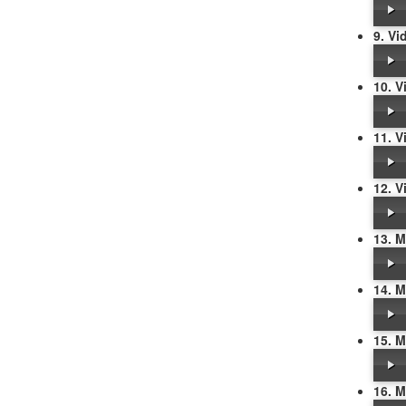
9. Vi
10. V
11. V
12. V
13. 
14. 
15. 
16. 