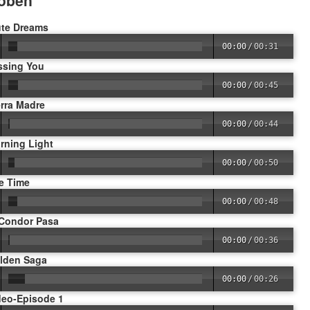
oben
ute Dreams
00:00
/
00:31
ssing You
00:00
/
00:45
erra Madre
00:00
/
00:44
rning Light
00:00
/
00:50
fe Time
00:00
/
00:48
 Condor Pasa
00:00
/
00:36
olden Saga
00:00
/
00:26
deo-Episode 1