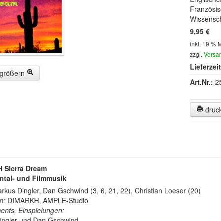
Französi
Wissensc
9,95 €
inkl. 19 % 
zzgl.
Versa
Lieferzeit
rgrößern
Art.Nr.:
2
druc
 Sierra Dream
ntal- und Filmmusik
kus Dingler, Dan Gschwind (3, 6, 21, 22), Christian Loeser (20)
n:
DIMARKH, AMPLE-Studio
ents, Einspielungen:
ingler und Dan Gschwind