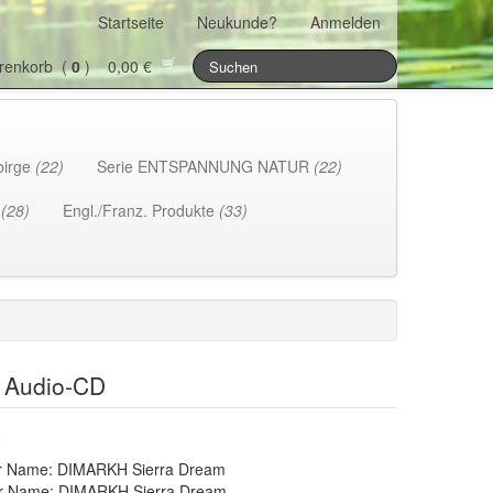
Startseite
Neukunde?
Anmelden
renkorb (
0
) 0,00 €
birge
(22)
Serie ENTSPANNUNG NATUR
(22)
h
(28)
Engl./Franz. Produkte
(33)
, Audio-CD
H
r Name: DIMARKH Sierra Dream
er Name: DIMARKH Sierra Dream