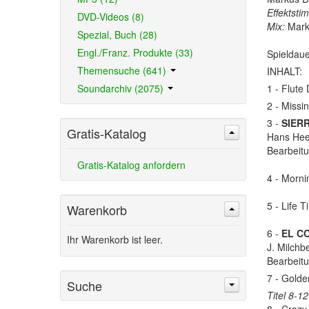
Effektsti
DVD-Videos (8)
Mix:
Mark
Spezial, Buch (28)
Engl./Franz. Produkte (33)
Spieldau
Themensuche (641)
INHALT:
Soundarchiv (2075)
1 - Flute
2 - Missi
3 -
SIER
Gratis-Katalog
Hans Hee 
Bearbeit
Gratis-Katalog anfordern
4 - Morni
5 - Life T
Warenkorb
6 -
EL C
Ihr Warenkorb ist leer.
J. Milchb
Bearbeit
7 - Golde
Suche
Titel 8-1