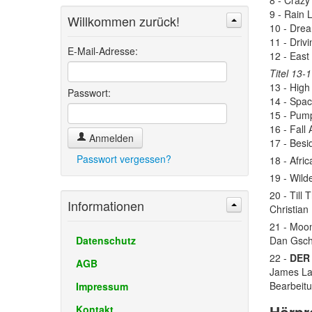
8 - Crazy
9 - Rain L
Willkommen zurück!
10 - Drea
Suchen
Erweiterte Suche »
11 - Drivi
E-Mail-Adresse:
12 - East
Titel 13-
13 - High
Passwort:
14 - Spac
15 - Pum
16 - Fall 
Anmelden
17 - Besi
Passwort vergessen?
18 - Afri
19 - Wild
20 - Till
Informationen
Christian
21 - Moon
Datenschutz
Dan Gsch
22 -
DER
AGB
James La
Bearbeit
Impressum
Kontakt