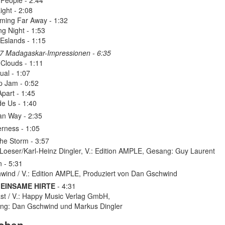
 People - 2:44
ight - 2:08
ming Far Away - 1:32
ng Night - 1:53
 Eslands - 1:15
17 Madagaskar-Impressionen - 6:35
 Clouds - 1:11
ual - 1:07
p Jam - 0:52
Apart - 1:45
de Us - 1:40
can Way - 2:35
erness - 1:05
 The Storm - 3:57
 Loeser/Karl-Heinz Dingler, V.: Edition AMPLE, Gesang: Guy Laurent
 - 5:31
wind / V.: Edition AMPLE, Produziert von Dan Gschwind
 EINSAME HIRTE
- 4:31
st / V.: Happy Music Verlag GmbH,
ung: Dan Gschwind und Markus Dingler