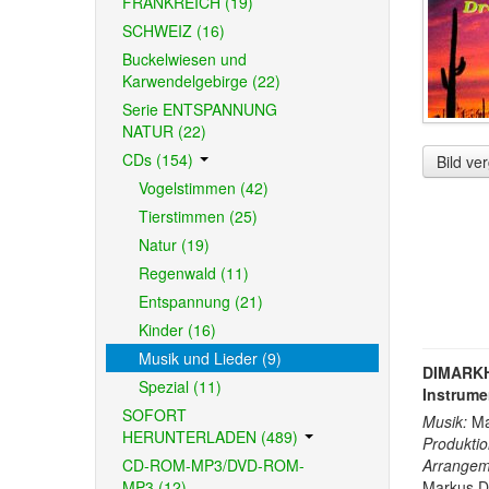
FRANKREICH (19)
SCHWEIZ (16)
Buckelwiesen und
Karwendelgebirge (22)
Serie ENTSPANNUNG
NATUR (22)
CDs (154)
Bild ve
Vogelstimmen (42)
Tierstimmen (25)
Natur (19)
Regenwald (11)
Entspannung (21)
Kinder (16)
Musik und Lieder (9)
DIMARKH
Spezial (11)
Instrume
SOFORT
Musik:
Mar
HERUNTERLADEN (489)
Produktio
CD-ROM-MP3/DVD-ROM-
Arrangem
MP3 (12)
Markus D