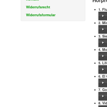
Hörpr
Widerrufsrecht
1. Fl
Widerrufsformular
2. Mi
3. Si
4. Mo
5. Li
6. El
7. G
8. Vi