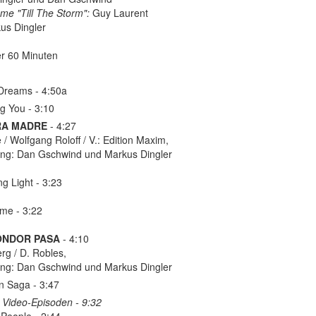
mme "Till The Storm":
Guy Laurent
us Dingler
er 60 Minuten
 Dreams - 4:50a
ng You - 3:10
RA MADRE
- 4:27
/ Wolfgang Roloff / V.: Edition Maxim,
ung: Dan Gschwind und Markus Dingler
ng Light - 3:23
ime - 3:22
ONDOR PASA
- 4:10
erg / D. Robles,
ung: Dan Gschwind und Markus Dingler
n Saga - 3:47
2 Video-Episoden - 9:32