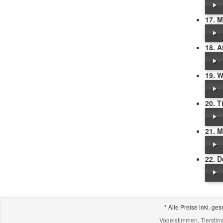
17. 
18. A
19. W
20. T
21. 
22. D
* Alle Preise inkl. 
Vogelstimmen, Tiersti