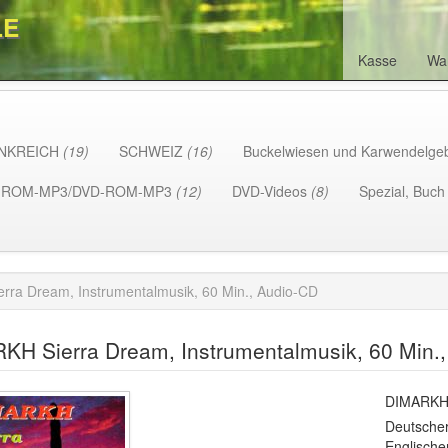
LE
Kasse
Wa
NKREICH
(19)
SCHWEIZ
(16)
Buckelwiesen und Karwendelge
-ROM-MP3/DVD-ROM-MP3
(12)
DVD-Videos
(8)
Spezial, Buc
ra Dream, Instrumentalmusik, 60 Min., Audio-CD
KH Sierra Dream, Instrumentalmusik, 60 Min.
DIMARK
Deutsche
Englisch