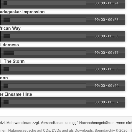
00:00
/
00:24
Madagaskar-Impression
00:00
/
00:28
frican Way
00:00
/
00:30
ilderness
00:00
/
00:17
ill The Storm
00:00
/
00:35
Moon
00:00
/
00:44
er Einsame Hirte
00:00
/
00:37
gesetzl. Mehrwertsteuer zzgl. Versandkosten und ggf. Nachnahmegebühren, wenn nic
mmen, Naturgeraeusche auf CDs, DVDs und als Downloads, Soundarchiv © 2026 | 