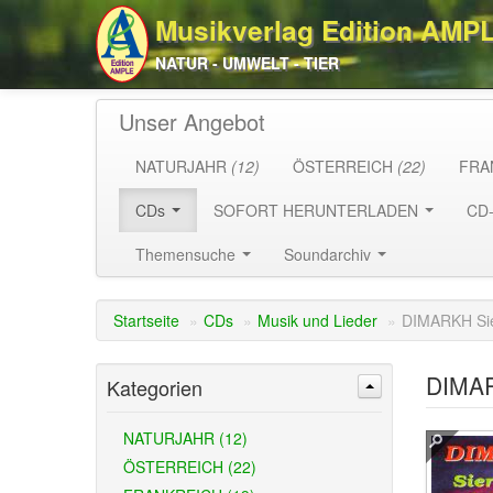
Musikverlag Edition AMP
NATUR - UMWELT - TIER
Unser Angebot
NATURJAHR
(12)
ÖSTERREICH
(22)
FRA
CDs
SOFORT HERUNTERLADEN
CD
Themensuche
Soundarchiv
Startseite
»
CDs
»
Musik und Lieder
»
DIMARKH Sier
DIMAR
Kategorien
NATURJAHR (12)
ÖSTERREICH (22)