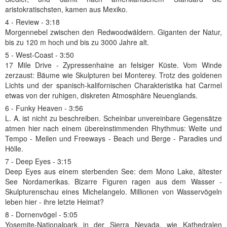
aristokratischsten, kamen aus Mexiko.
4 - Review - 3:18
Morgennebel zwischen den Redwoodwäldern. Giganten der Natur,
bis zu 120 m hoch und bis zu 3000 Jahre alt.
5 - West-Coast - 3:50
17 Mile Drive - Zypressenhaine an felsiger Küste. Vom Winde
zerzaust: Bäume wie Skulpturen bei Monterey. Trotz des goldenen
Lichts und der spanisch-kalifornischen Charakteristika hat Carmel
etwas von der ruhigen, diskreten Atmosphäre Neuenglands.
6 - Funky Heaven - 3:56
L. A. ist nicht zu beschreiben. Scheinbar unvereinbare Gegensätze
atmen hier nach einem übereinstimmenden Rhythmus: Weite und
Tempo - Meilen und Freeways - Beach und Berge - Paradies und
Hölle.
7 - Deep Eyes - 3:15
Deep Eyes aus einem sterbenden See: dem Mono Lake, ältester
See Nordamerikas. Bizarre Figuren ragen aus dem Wasser -
Skulpturenschau eines Michelangelo. Millionen von Wasservögeln
leben hier - ihre letzte Heimat?
8 - Dornenvögel - 5:05
Yosemite-Nationalpark in der Sierra Nevada, wie Kathedralen