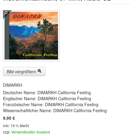
Buckelwiesen und Karwendelgebirge
(22)
Serie ENTSPANNUNG NATUR
(22)
CDs
SOFORT HERUNTERLADEN
CD-ROM-MP3/DVD-ROM-MP3
(12)
DVD-Videos
(8)
Bild vergrößern
Spezial, Buch
(28)
DIMARKH
Engl./Franz. Produkte
(33)
Deutscher Name: DIMARKH California Feeling
Englischer Name: DIMARKH California Feeling
Themensuche
Französischer Name: DIMARKH California Feeling
Wissenschaftlicher Name: DIMARKH California Feeling
Soundarchiv
9,95 €
inkl. 19 % MwSt.
zzgl.
Versandkosten Ausland