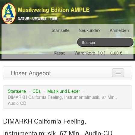
Musikverlag Edition AMPLE
NATUR - UMWELT - TIER
Startseite
Neukunde?
Anmelden
Kasse
Warenkorb (
0
) 0,00 €
Unser Angebot
NATURJAHR
(12)
Startseite
»
CDs
»
Musik und Lieder
»
DIMARKH California Feeling, Instrumentalmusik, 67 Min.,
ÖSTERREICH
(22)
Audio-CD
FRANKREICH
(19)
DIMARKH California Feeling,
SCHWEIZ
(16)
Instrumentalmusik, 67 Min., Audio-CD