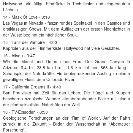
Hollywood. Vielfältige Eindrücke in Technicolor und eingebautem
Lächeln.
14 - Mask Of Love - 3:18
Las Vegas in Nevada - faszinirendes Spektakel in den Casinos und
erstklassigen Shows. Mit dem Aufflackern der ersten Neonlichter in
der Wüste beginnt ein nächtlicher Spuk.
15 - Tanz der Vampire - 4:00
Kapriolen aus der Flimmerkiste, Hollywood hat viele Gesichter.
16 - Alison - 3:47
Wie die Macht und Tiefen einer Frau: Der Grand Canyon in
Arizona, 6,4 bis 28,8 km breit, 1,6 km tief und 868 km lang -
Schauspiel der Naturkräfte. Ein beeindruckender Ausflug zu einem
gewaltigen Fluss, dem Colorado River.
17 - California Dreams II - 4:40
San Franzisko hat Zeit für das Leben. Die Hügel und Kuppen
bescheren szenische Wunder atemberaubender Blicke mit einem
der eindruckvollsten Naturhäfen der Welt.
18 - TV-Episoden - 6:53
Geologische Forschungen an der "Rim of World". Auf der Fahrt
zurück in die Zukunft - Bilder der Wissenschaft in "Abenteuer
Forschung".