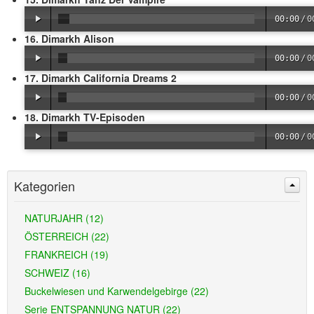
00:00
/
0
16. Dimarkh Alison
00:00
/
0
17. Dimarkh California Dreams 2
00:00
/
0
18. Dimarkh TV-Episoden
00:00
/
0
Kategorien
NATURJAHR (12)
ÖSTERREICH (22)
FRANKREICH (19)
SCHWEIZ (16)
Buckelwiesen und Karwendelgebirge (22)
Serie ENTSPANNUNG NATUR (22)