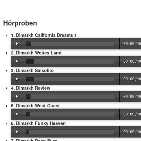
Hörproben
1. Dimarkh California Dreams 1
00:00
/
0
2. Dimarkh Weites Land
00:00
/
0
3. Dimarkh Salsolito
00:00
/
0
4. Dimarkh Review
00:00
/
0
5. Dimarkh West-Coast
00:00
/
0
6. Dimarkh Funky Heaven
00:00
/
0
7. Dimarkh Deep Eyes