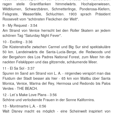
ragen steile Granitflanken himmelwärts. Hochalpenwiesen,
Wildblumen, Schwarzbären, Schmetterlinge, Ponderosa-Kiefern,
Felsgrate, Wasserfälle, Schluchten. 1903 sprach Präsident
Roosevelt vom "schönsten Fleckchen der Welt".
9 - My Request - 3:54
Am Strand von Venice herrscht bei den Roller Skatern an jedem
schönen Tag "Saturday Night Fever".
10 - Exciting - 3:36
Die Küstenstraße zwischen Carmel und Big Sur sind spektakuläre
50 km. Landeinwärts die Santa-Lucia-Berge, die Redwoods und
der Bergahorn des Los Padres National Forest, zum Meer hin die
nackten Felsklippen und das glitzernde, schäumende Meer.
11 - El Sa Sol - 3:37
Spuren im Sand am Strand von L. A. - nirgendwo verspürt man das
Fluidum der Stadt besser als hier - 65 km von Malibu über Santa
Monica, Venice, Marina del Rey, Hermosa und Redondo bis Palos
Verdes - THE BEACH.
12 - Let´s Make Love Plans - 3:56
Schöne und verlockende Frauen in der Sonne Kalifornins.
13 - Montmartre L.A. - 0:56
Walt Disney macht es möglich - eine Scheinwelt inspiriert von