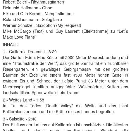
Robert Beierl - Rhythmusgitarren
Reinhold Hoffmann - Oboe
Elke und Otto Kerndl - Vampirstimmen
Roland Klausmann - Sologitarre
Werner Schulze - Saxophon (My Request)
Mike McCargo (Text) und Guy Laurent (Effektstimme) zu "Let´s
Make Love Plans"
INHALT:
1 - California Dreams I - 3:20
Der Garten Eden: Eine Küste mit 2000 Meter Meeresbrandung und
eine "Traumstraße der Welt", das große Zentraltal ein fruchtbarer
Riesengarten, ein gewaltiges Gebirgsmassiv mit den größten
Bäumen der Erde und einem fast 4500 Meter hohen Gipfel in
ewigem Eis und Schnee, der tiefste Punkt 86 Meter unter dem
Meeresspiegel inmitten ausgeglühter Wüstenödnis: Kaliforniens
landschaftliche Spannweite ist ein Traum.
2 - Weites Land - 1:58
Im Tal des Todes "Death Valley" die Weite und das Licht
Kaliforniens erleben und die Kräfte dieses Landes begreifen.
3 - Salsolito - 2:48
Der Einfluss der Latinos auf Kalifornien ist unschätzbar. Die ältesten
Siedler, und damit nach amerikanischem Standard die