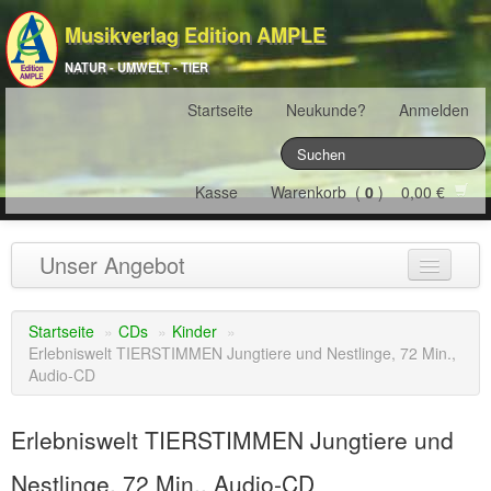
Musikverlag Edition AMPLE
NATUR - UMWELT - TIER
Startseite
Neukunde?
Anmelden
Kasse
Warenkorb (
0
) 0,00 €
Unser Angebot
NATURJAHR
(12)
Startseite
»
CDs
»
Kinder
»
Erlebniswelt TIERSTIMMEN Jungtiere und Nestlinge, 72 Min.,
ÖSTERREICH
(22)
Audio-CD
FRANKREICH
(19)
Erlebniswelt TIERSTIMMEN Jungtiere und
SCHWEIZ
(16)
Nestlinge, 72 Min., Audio-CD