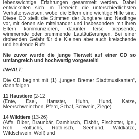
lebenswichtige Erfahrungen gesammelt werden. Dabei
entwickelten sich im Tierreich die unterschiedlichsten
Verhaltensweisen, wobei die Eltern eine wichtige Hilfe sind.
Diese CD stellt die Stimmen der Jungtiere und Nestlinge
vor, mit denen sie miteinander und insbesondere mit ihren
Eltern kommunizieren, darunter leise piepsende,
wimmernde oder brummende Lautäußerungen. Bei einer
drohenden Gefahr für die Kleinen aber auch kreischende
und heulende Rufe.
Nie zuvor wurde die junge Tierwelt auf einer CD so
umfangreich und hochwertig vorgestellt!
INHALT:
Die CD beginnt mit (1) „jungen Bremer Stadtmusikanten“,
dann folgen
11 Haustiere
(2-12
(Ente, Esel, Hamster, Huhn, Hund, Katze,
Meerschweinchen, Pferd, Schaf, Schwein, Ziege),
14 Wildtiere
(13-26)
(Affe, Biber, Braunbär, Damhirsch, Eisbär, Fischotter, Igel,
Reh, Rotfuchs, Rothirsch, Seehund, Wildkatze,
Wildschwein, Wolf) und