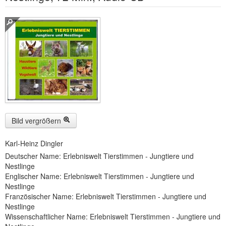
Buckelwiesen und Karwendelgebirge
(22)
Serie ENTSPANNUNG NATUR
(22)
CDs
SOFORT HERUNTERLADEN
CD-ROM-MP3/DVD-ROM-MP3
(12)
DVD-Videos
(8)
Bild vergrößern
Spezial, Buch
(28)
Karl-Heinz Dingler
Engl./Franz. Produkte
(33)
Deutscher Name: Erlebniswelt Tierstimmen - Jungtiere und
Nestlinge
Themensuche
Englischer Name: Erlebniswelt Tierstimmen - Jungtiere und
Nestlinge
Soundarchiv
Französischer Name: Erlebniswelt Tierstimmen - Jungtiere und
Nestlinge
Wissenschaftlicher Name: Erlebniswelt Tierstimmen - Jungtiere und