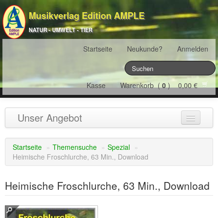
Musikverlag Edition AMPLE
NATUR - UMWELT - TIER
Startseite
Neukunde?
Anmelden
Kasse
Warenkorb (
0
) 0,00 €
Unser Angebot
NATURJAHR
(12)
Startseite
»
Themensuche
»
Spezial
»
Heimische Froschlurche, 63 Min., Download
ÖSTERREICH
(22)
FRANKREICH
(19)
Heimische Froschlurche, 63 Min., Download
SCHWEIZ
(16)