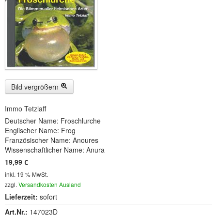
Buckelwiesen und Karwendelgebirge
(22)
Serie ENTSPANNUNG NATUR
(22)
CDs
SOFORT HERUNTERLADEN
CD-ROM-MP3/DVD-ROM-MP3
(12)
Bild vergrößern
DVD-Videos
(8)
Immo Tetzlaff
Deutscher Name: Froschlurche
Spezial, Buch
(28)
Englischer Name: Frog
Französischer Name: Anoures
Engl./Franz. Produkte
(33)
Wissenschaftlicher Name: Anura
19,99 €
Themensuche
inkl. 19 % MwSt.
Soundarchiv
zzgl.
Versandkosten Ausland
Lieferzeit:
sofort
Art.Nr.:
147023D