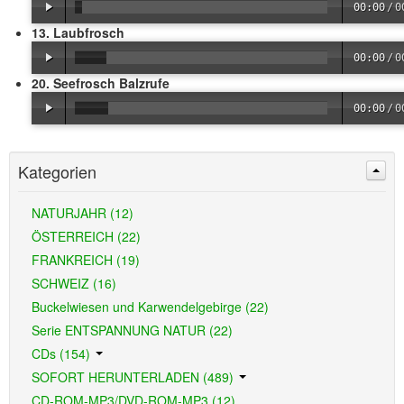
00:00
/
0
13. Laubfrosch
00:00
/
0
20. Seefrosch Balzrufe
00:00
/
0
Kategorien
NATURJAHR (12)
ÖSTERREICH (22)
FRANKREICH (19)
SCHWEIZ (16)
Buckelwiesen und Karwendelgebirge (22)
Serie ENTSPANNUNG NATUR (22)
CDs (154)
SOFORT HERUNTERLADEN (489)
CD-ROM-MP3/DVD-ROM-MP3 (12)