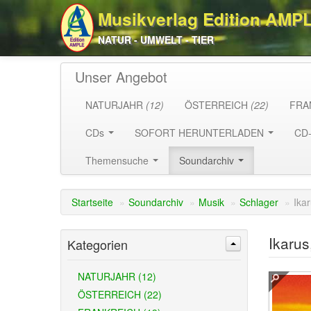
Musikverlag Edition AMP
NATUR - UMWELT - TIER
Unser Angebot
NATURJAHR
(12)
ÖSTERREICH
(22)
FRA
CDs
SOFORT HERUNTERLADEN
CD
Themensuche
Soundarchiv
Startseite
»
Soundarchiv
»
Musik
»
Schlager
»
Ika
Ikarus
Kategorien
NATURJAHR (12)
ÖSTERREICH (22)