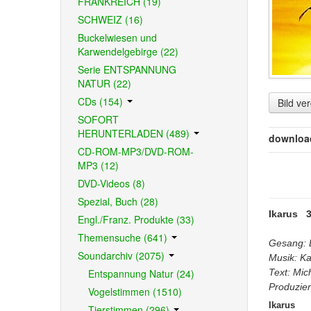
FRANKREICH (19)
SCHWEIZ (16)
Buckelwiesen und
Karwendelgebirge (22)
Serie ENTSPANNUNG
NATUR (22)
CDs (154)
Bild ve
SOFORT
HERUNTERLADEN (489)
downloa
CD-ROM-MP3/DVD-ROM-
MP3 (12)
DVD-Videos (8)
Spezial, Buch (28)
Ikarus 3
Engl./Franz. Produkte (33)
Themensuche (641)
Gesang: 
Soundarchiv (2075)
Musik: Ka
Entspannung Natur (24)
Text: Mic
Produzier
Vogelstimmen (1510)
Ikarus
Tierstimmen (296)