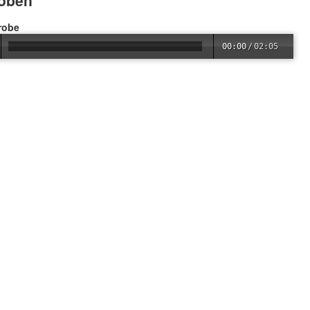
oben
robe
00:00
/
02:05