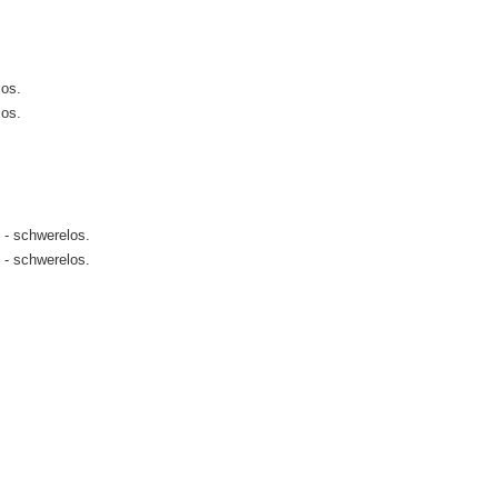
los.
los.
t - schwerelos.
t - schwerelos.