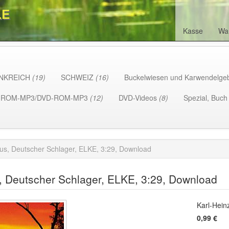
LE
Kasse
Wa
NKREICH
(19)
SCHWEIZ
(16)
Buckelwiesen und Karwendelge
-ROM-MP3/DVD-ROM-MP3
(12)
DVD-Videos
(8)
Spezial, Buc
rus, Deutscher Schlager, ELKE, 3:29, Download
, Deutscher Schlager, ELKE, 3:29, Download
Karl-Hein
0,99 €