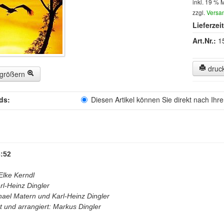
inkl. 19 % 
zzgl.
Versa
Lieferzeit
Art.Nr.:
1
druc
rgrößern
ds:
Diesen Artikel können Sie direkt nach Ihr
:52
Elke Kerndl
rl-Heinz Dingler
hael Matern und Karl-Heinz Dingler
t und arrangiert: Markus Dingler