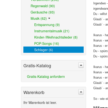
Irgendwo -
Regenwald (90)
irgendwann
Geräusche (93)
Du - wills
Musik (62)
Glaub´ - a
Entspannung (9)
Glaub´ - a
Instrumentalmusik (21)
Ikarus - h
Kinder-/Weihnachtslieder (8)
Ikarus - w
POP-Songs (16)
Ikarus - e
Schlager (6)
Du - spürs
Du - spürs
Gratis-Katalog
Ikarus - h
Ikarus - w
Gratis-Katalog anfordern
Ikarus - e
Glaub´ - a
Glaub´ - a
Warenkorb
So - wie e
Ihr Warenkorb ist leer.