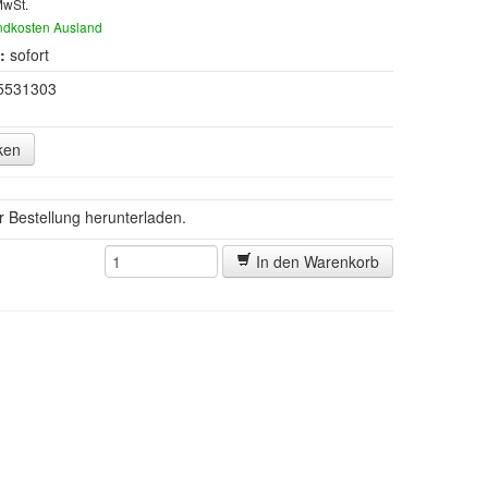
MwSt.
ndkosten Ausland
:
sofort
5531303
ken
er Bestellung herunterladen.
In den Warenkorb