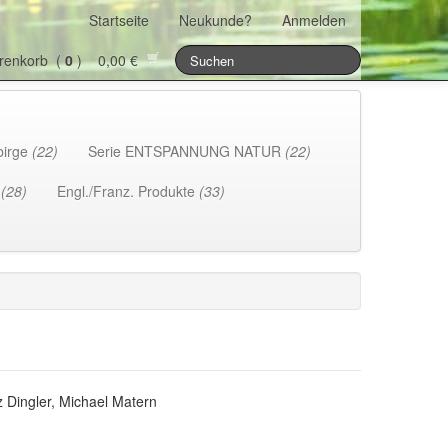
Startseite
Neukunde?
Anmelden
renkorb (
0
) 0,00 €
birge
(22)
Serie ENTSPANNUNG NATUR
(22)
h
(28)
Engl./Franz. Produkte
(33)
z Dingler, Michael Matern