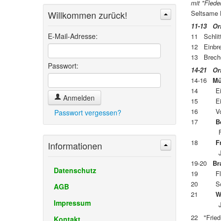
mit "Fled
Willkommen zurück!
Seltsame K
Suchen
Erweiterte Suche »
11-13 Ori
E-Mail-Adresse:
11 Schlit
12 Einbre
13 Brech
Passwort:
14-21 Or
14-16
Mü
14 Ein Ti
Anmelden
15 Ein no
16 Vorbei
Passwort vergessen?
17
B
Flug in
18
F
Informationen
Jagd in 
19-20
Br
Datenschutz
19 Flug 
20 Sozia
AGB
21
W
Impressum
Jagd am
22 "Fried
Kontakt