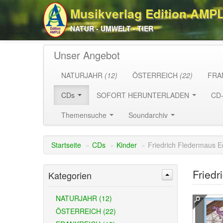
Musikverlag Edition AMP
NATUR - UMWELT - TIER
Unser Angebot
NATURJAHR
(12)
ÖSTERREICH
(22)
FRA
CDs
SOFORT HERUNTERLADEN
CD
Themensuche
Soundarchiv
Startseite
»
CDs
»
Kinder
»
Friedrich Fledermaus E
Friedr
Kategorien
NATURJAHR (12)
ÖSTERREICH (22)