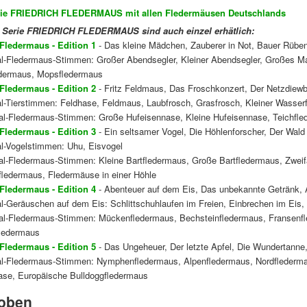
rie FRIEDRICH FLEDERMAUS mit allen Fledermäusen Deutschlands
 Serie FRIEDRICH FLEDERMAUS sind auch einzel erhätlich:
 Fledermaus - Edition 1
- Das kleine Mädchen, Zauberer in Not, Bauer Rübend
nal-Fledermaus-Stimmen: Großer Abendsegler, Kleiner Abendsegler, Großes M
dermaus, Mopsfledermaus
 Fledermaus - Edition 2
- Fritz Feldmaus, Das Froschkonzert, Der Netzdiew
al-Tierstimmen: Feldhase, Feldmaus, Laubfrosch, Grasfrosch, Kleiner Wasser
nal-Fledermaus-Stimmen: Große Hufeisennase, Kleine Hufeisennase, Teichfl
 Fledermaus - Edition 3
- Ein seltsamer Vogel, Die Höhlenforscher, Der Wald
al-Vogelstimmen: Uhu, Eisvogel
al-Fledermaus-Stimmen: Kleine Bartfledermaus, Große Bartfledermaus, Zweif
fledermaus, Fledermäuse in einer Höhle
 Fledermaus - Edition 4
- Abenteuer auf dem Eis, Das unbekannte Getränk, 
al-Geräuschen auf dem Eis: Schlittschuhlaufen im Freien, Einbrechen im Eis
nal-Fledermaus-Stimmen: Mückenfledermaus, Bechsteinfledermaus, Fransenfl
ledermaus
 Fledermaus - Edition 5
- Das Ungeheuer, Der letzte Apfel, Die Wundertanne, 
nal-Fledermaus-Stimmen: Nymphenfledermaus, Alpenfledermaus, Nordflederma
ase, Europäische Bulldoggfledermaus
oben