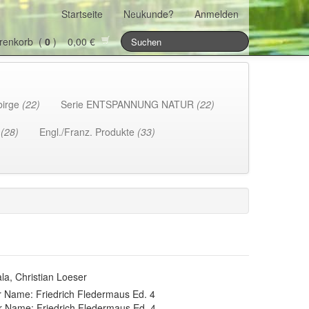
Startseite
Neukunde?
Anmelden
renkorb (
0
) 0,00 €
birge
(22)
Serie ENTSPANNUNG NATUR
(22)
h
(28)
Engl./Franz. Produkte
(33)
ala, Christian Loeser
 Name: Friedrich Fledermaus Ed. 4
r Name: Friedrich Fledermaus Ed. 4