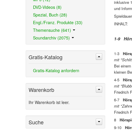
inklusive 
DVD-Videos (8)
und Inform
Spezial, Buch (28)
Spieldaue
Engl./Franz. Produkte (33)
INHALT:
Themensuche (641)
Soundarchiv (2075)
1-9 Hörs
1-3
Hörs
Gratis-Katalog
mit "Schli
Bei einem 
Gratis-Katalog anfordern
kleinen B
4-5
Hörs
mit "Blubb
Warenkorb
Friedrich 
6-7
Hörs
Ihr Warenkorb ist leer.
mit "Zahn
Friedrich
8
Hörspi
Suche
9-10
Hör