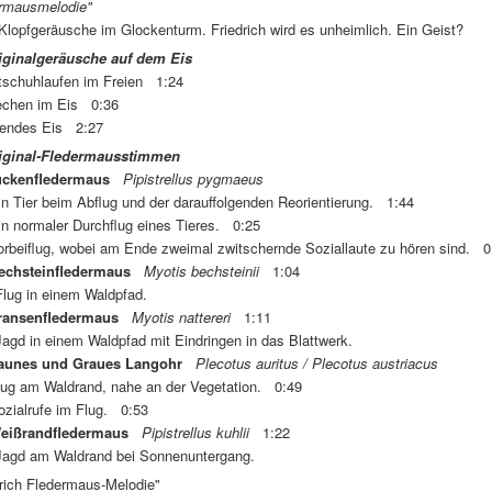
ermausmelodie"
lopfgeräusche im Glockenturm. Friedrich wird es unheimlich. Ein Geist?
ginalgeräusche auf dem Eis
tschuhlaufen im Freien 1:24
chen im Eis 0:36
endes Eis 2:27
iginal-Fledermausstimmen
ckenfledermaus
Pipistrellus pygmaeus
er beim Abflug und der darauffolgenden Reorientierung. 1:44
rmaler Durchflug eines Tieres. 0:25
flug, wobei am Ende zweimal zwitschernde Soziallaute zu hören sind. 0
echsteinfledermaus
Myotis bechsteinii
1:04
 einem Waldpfad.
ransenfledermaus
Myotis nattereri
1:11
einem Waldpfad mit Eindringen in das Blattwerk.
aunes und Graues Langohr
Plecotus auritus / Plecotus austriacus
am Waldrand, nahe an der Vegetation. 0:49
lrufe im Flug. 0:53
eißrandfledermaus
Pipistrellus kuhlii
1:22
 Waldrand bei Sonnenuntergang.
rich Fledermaus-Melodie"