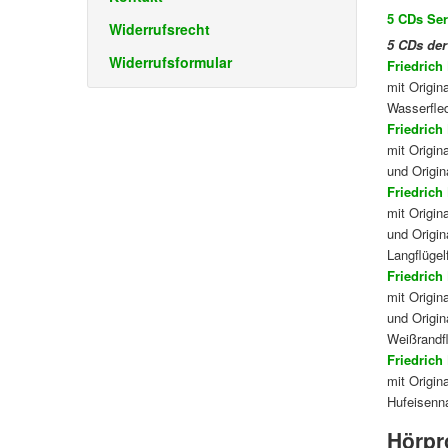
5 CDs Se
Widerrufsrecht
5 CDs der
Widerrufsformular
Friedrich
mit Origi
Wasserfle
Friedrich
mit Origin
und Origi
Friedrich
mit Origin
und Origin
Langflügel
Friedrich
mit Origin
und Origi
Weißrandf
Friedrich
mit Origi
Hufeisenn
Hörpr