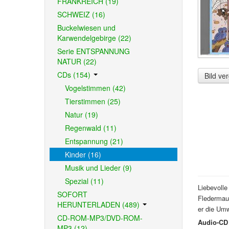
FRANKREICH (19)
SCHWEIZ (16)
Buckelwiesen und
Karwendelgebirge (22)
Serie ENTSPANNUNG
NATUR (22)
CDs (154)
Bild ve
Vogelstimmen (42)
Tierstimmen (25)
Natur (19)
Regenwald (11)
Entspannung (21)
Kinder (16)
Musik und Lieder (9)
Spezial (11)
Liebevoll
SOFORT
Fledermaus
HERUNTERLADEN (489)
er die Umw
CD-ROM-MP3/DVD-ROM-
Audio-CD 
MP3 (12)