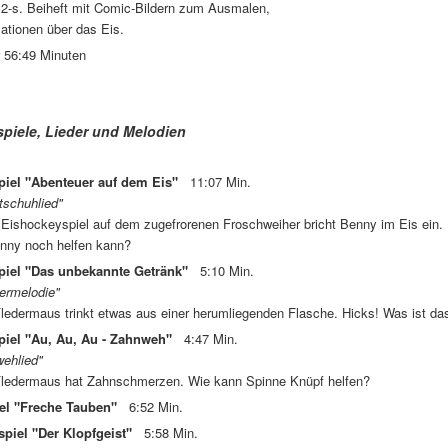
12-s. Beiheft mit Comic-Bildern zum Ausmalen,
ationen über das Eis.
r 56:49 Minuten
piele, Lieder und Melodien
piel "Abenteuer auf dem Eis"
11:07 Min.
ttschuhlied"
Eishockeyspiel auf dem zugefrorenen Froschweiher bricht Benny im Eis ein. 
enny noch helfen kann?
piel "Das unbekannte Getränk"
5:10 Min.
ermelodie"
Fledermaus trinkt etwas aus einer herumliegenden Flasche. Hicks! Was ist das?
piel "Au, Au, Au - Zahnweh"
4:47 Min.
wehlied"
 Fledermaus hat Zahnschmerzen. Wie kann Spinne Knüpf helfen?
el "Freche Tauben"
6:52 Min.
spiel "Der Klopfgeist"
5:58 Min.