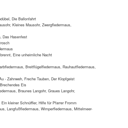
übel, Die Ballonfahrt
ausohr, Kleines Mausohr, Zwergfledermaus,
b, Das Hasenfest
frosch
edermaus
 brennt, Eine unheimliche Nacht
arbfledermaus, Breitflügelfledermaus, Rauhautfledermaus,
Au - Zahnweh, Freche Tauben, Der Klopfgeist
, Brechendes Eis
edermaus, Braunes Langohr, Graues Langohr,
Ein kleiner Schnüffler, Hilfe für Pfarrer Fromm
us, Langfußfledermaus, Wimperfledermaus, Mittelmeer-