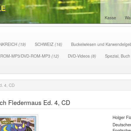
LE
Kasse
Wa
NKREICH
(19)
SCHWEIZ
(16)
Buckelwiesen und Karwendelge
-ROM-MP3/DVD-ROM-MP3
(12)
DVD-Videos
(8)
Spezial, Buc
d. 4, CD
ich Fledermaus Ed. 4, CD
Holger Fi
Deutscher
Englische