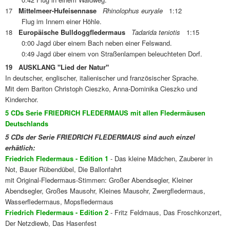
17
Mittelmeer-Hufeisennase
Rhinolophus euryale
1:12
Flug im Innern einer Höhle.
18
Europäische Bulldoggfledermaus
Tadarida teniotis
1:15
0:00 Jagd über einem Bach neben einer Felswand.
0:49 Jagd über einem von Straßenlampen beleuchteten Dorf.
19 AUSKLANG "Lied der Natur"
In deutscher, englischer, italienischer und französischer Sprache.
Mit dem Bariton Christoph Cieszko, Anna-Dominika Cieszko und
Kinderchor.
5 CDs Serie FRIEDRICH FLEDERMAUS mit allen Fledermäusen
Deutschlands
5 CDs der Serie FRIEDRICH FLEDERMAUS sind auch einzel
erhätlich:
Friedrich Fledermaus - Edition 1
- Das kleine Mädchen, Zauberer in
Not, Bauer Rübendübel, Die Ballonfahrt
mit Original-Fledermaus-Stimmen: Großer Abendsegler, Kleiner
Abendsegler, Großes Mausohr, Kleines Mausohr, Zwergfledermaus,
Wasserfledermaus, Mopsfledermaus
Friedrich Fledermaus - Edition 2
- Fritz Feldmaus, Das Froschkonzert,
Der Netzdiewb, Das Hasenfest