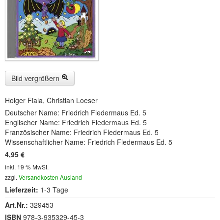
Buckelwiesen und Karwendelgebirge
(22)
Serie ENTSPANNUNG NATUR
(22)
CDs
SOFORT HERUNTERLADEN
Bild vergrößern
CD-ROM-MP3/DVD-ROM-MP3
(12)
Holger Fiala, Christian Loeser
DVD-Videos
(8)
Deutscher Name: Friedrich Fledermaus Ed. 5
Englischer Name: Friedrich Fledermaus Ed. 5
Spezial, Buch
(28)
Französischer Name: Friedrich Fledermaus Ed. 5
Wissenschaftlicher Name: Friedrich Fledermaus Ed. 5
Engl./Franz. Produkte
(33)
4,95 €
Themensuche
inkl. 19 % MwSt.
zzgl.
Versandkosten Ausland
Soundarchiv
Lieferzeit:
1-3 Tage
Art.Nr.:
329453
ISBN
978-3-935329-45-3