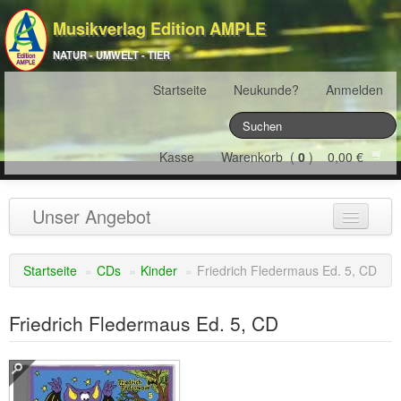
Musikverlag Edition AMPLE
NATUR - UMWELT - TIER
Startseite
Neukunde?
Anmelden
Kasse
Warenkorb (
0
) 0,00 €
Unser Angebot
NATURJAHR
(12)
Startseite
»
CDs
»
Kinder
»
Friedrich Fledermaus Ed. 5, CD
ÖSTERREICH
(22)
Friedrich Fledermaus Ed. 5, CD
FRANKREICH
(19)
SCHWEIZ
(16)