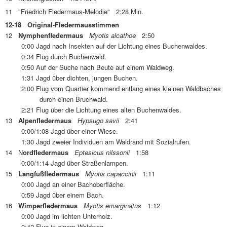
11 "Friedrich Fledermaus-Melodie" 2:28 Min.
12-18 Original-Fledermausstimmen
12
Nymphenfledermaus
Myotis alcathoe
2:50
0:00 Jagd nach Insekten auf der Lichtung eines Buchenwaldes.
0:34 Flug durch Buchenwald.
0:50 Auf der Suche nach Beute auf einem Waldweg.
1:31 Jagd über dichten, jungen Buchen.
2:00 Flug vom Quartier kommend entlang eines kleinen Waldbaches
durch einen Bruchwald.
2:21 Flug über die Lichtung eines alten Buchenwaldes.
13
Alpenfledermaus
Hypsugo savii
2:41
0:00/1:08 Jagd über einer Wiese.
1:30 Jagd zweier Individuen am Waldrand mit Sozialrufen.
14 N
ordfledermaus
Eptesicus nilssonii
1:58
0:00/1:14 Jagd über Straßenlampen.
15
Langfußfledermaus
Myotis capaccinii
1:11
0:00 Jagd an einer Bachoberfläche.
0:59 Jagd über einem Bach.
16
Wimperfledermaus
Myotis emarginatus
1:12
0:00 Jagd im lichten Unterholz.
0:42 Flug in einem Waldweg.