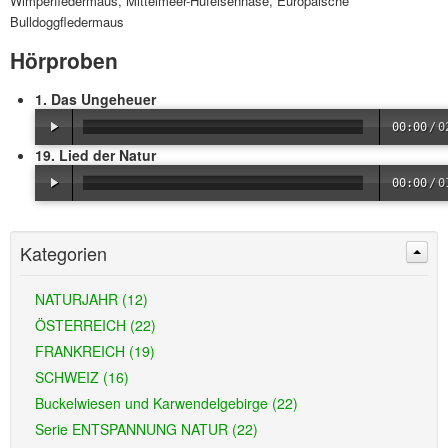
Wimperfledermaus, Mittelmeer-Hufeisennase, Europäische
Bulldoggfledermaus
Hörproben
1. Das Ungeheuer
00:00
/
0
19. Lied der Natur
00:00
/
0
Kategorien
NATURJAHR (12)
ÖSTERREICH (22)
FRANKREICH (19)
SCHWEIZ (16)
Buckelwiesen und Karwendelgebirge (22)
Serie ENTSPANNUNG NATUR (22)