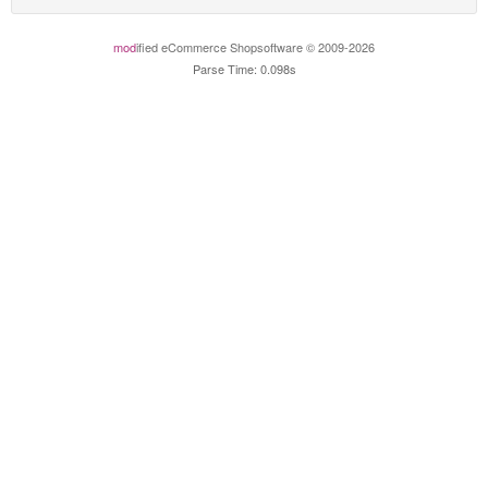
mod
ified eCommerce Shopsoftware © 2009-2026
Parse Time: 0.098s