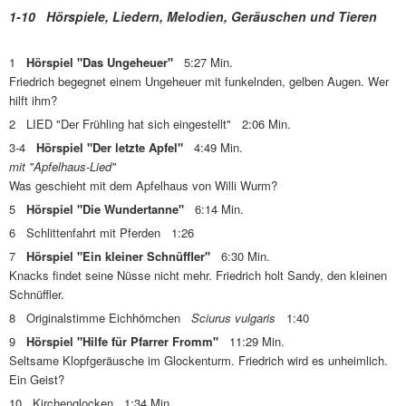
1-10 Hörspiele, Liedern, Melodien, Geräuschen und Tieren
1
Hörspiel "Das Ungeheuer"
5:27 Min.
Friedrich begegnet einem Ungeheuer mit funkelnden, gelben Augen. Wer
hilft ihm?
2 LIED "Der Frühling hat sich eingestellt" 2:06 Min.
3-4
Hörspiel "Der letzte Apfel"
4:49 Min.
mit "Apfelhaus-Lied"
Was geschieht mit dem Apfelhaus von Willi Wurm?
5
Hörspiel "Die Wundertanne"
6:14 Min.
6 Schlittenfahrt mit Pferden 1:26
7
Hörspiel "Ein kleiner Schnüffler"
6:30 Min.
Knacks findet seine Nüsse nicht mehr. Friedrich holt Sandy, den kleinen
Schnüffler.
8 Originalstimme Eichhörnchen
Sciurus vulgaris
1:40
9
Hörspiel "Hilfe für Pfarrer Fromm"
11:29 Min.
Seltsame Klopfgeräusche im Glockenturm. Friedrich wird es unheimlich.
Ein Geist?
10 Kirchenglocken 1:34 Min.