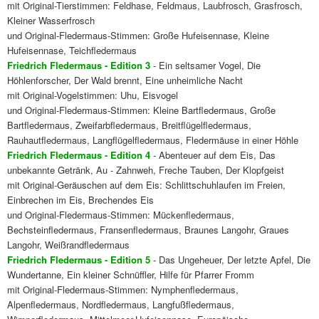
mit Original-Tierstimmen: Feldhase, Feldmaus, Laubfrosch, Grasfrosch,
Kleiner Wasserfrosch
und Original-Fledermaus-Stimmen: Große Hufeisennase, Kleine
Hufeisennase, Teichfledermaus
Friedrich Fledermaus - Edition 3
- Ein seltsamer Vogel, Die
Höhlenforscher, Der Wald brennt, Eine unheimliche Nacht
mit Original-Vogelstimmen: Uhu, Eisvogel
und Original-Fledermaus-Stimmen: Kleine Bartfledermaus, Große
Bartfledermaus, Zweifarbfledermaus, Breitflügelfledermaus,
Rauhautfledermaus, Langflügelfledermaus, Fledermäuse in einer Höhle
Friedrich Fledermaus - Edition 4
- Abenteuer auf dem Eis, Das
unbekannte Getränk, Au - Zahnweh, Freche Tauben, Der Klopfgeist
mit Original-Geräuschen auf dem Eis: Schlittschuhlaufen im Freien,
Einbrechen im Eis, Brechendes Eis
und Original-Fledermaus-Stimmen: Mückenfledermaus,
Bechsteinfledermaus, Fransenfledermaus, Braunes Langohr, Graues
Langohr, Weißrandfledermaus
Friedrich Fledermaus - Edition 5
- Das Ungeheuer, Der letzte Apfel, Die
Wundertanne, Ein kleiner Schnüffler, Hilfe für Pfarrer Fromm
mit Original-Fledermaus-Stimmen: Nymphenfledermaus,
Alpenfledermaus, Nordfledermaus, Langfußfledermaus,