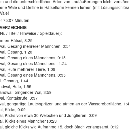
en und die unterschiedlichen Arten von Lautäußerungen leicht verständ
ene Wale und Delfine in Rätselform kennen lernen (mit Lösungsschlüssel
Wale!
er 75:07 Minuten
VERZEICHNIS
Nr. / Titel / Hinweise / Spieldauer):
mmen-Rätsel, 3:25
wal, Gesang mehrerer Männchen, 0:54
wal, Gesang, 1:20
lwal, Gesang eines Männchens, 0:15
lwal, Gesang eines Männchens , 1:24
wal, Rufe mehrerer Tiere, 1:09
lwal, Gesang eines Männchens, 0:35
l, Gesang, 1:44
ndwal, Rufe, 1:55
andwal, Singender Wal, 3:59
wal, Kontaktrufe, 3:37
al, gongartige Laute/spritzen und atmen an der Wasseroberfläche, 1:
l, Klicks, 0:09
al, Klicks von etwa 30 Weibchen und Jungtieren, 0:09
al, Klicks eines Männchens0:23
al, gleiche Klicks wie Aufnahme 15, doch 8fach verlangsamt, 0:12