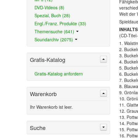
Fähigkeit
DVD-Videos (8)
verschied
Welt der 
Spezial, Buch (28)
Spieldau
Engl./Franz. Produkte (33)
INHALTS
Themensuche (641)
(CD-Titel-
Soundarchiv (2075)
1. Walsti
2.
Buckel
3. Buckel
Gratis-Katalog
4. Bucke
5. Bucke
Gratis-Katalog anfordern
6. Buckel
7. Bucke
8. Blauwa
9. Grönla
Warenkorb
10. Grönl
11. Glatt
Ihr Warenkorb ist leer.
12. Grauw
13. Pottwa
14. Pottw
Suche
15. Pottw
16. Pottw