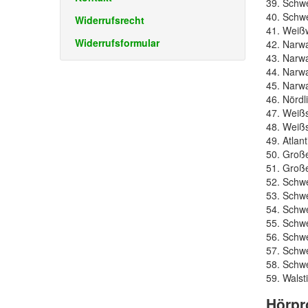
39. Schwe
40. Schwe
Widerrufsrecht
41. Weiß
Widerrufsformular
42. Narwa
43. Narwa
44. Narwa
45. Narw
46. Nördl
47. Weißs
48. Weißs
49. Atlan
50. Große
51. Große
52. Schw
53. Schwe
54. Schwe
55. Schwe
56. Schwe
57. Schwe
58. Schwe
59. Walst
Hörpr