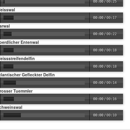
00:00
/
00:25
Weisswal
00:00
/
00:17
arwal
00:00
/
00:22
oerdlicher Entenwal
00:00
/
00:18
eissstreifendelfin
00:00
/
00:18
tlantischer Gefleckter Delfin
00:00
/
00:14
Grosser Tuemmler
00:00
/
00:16
Schweinswal
00:00
/
00:10