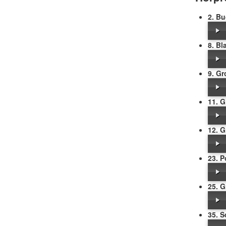
2. Bu
8. Bl
9. G
11. G
12. 
23. P
25. G
35. 