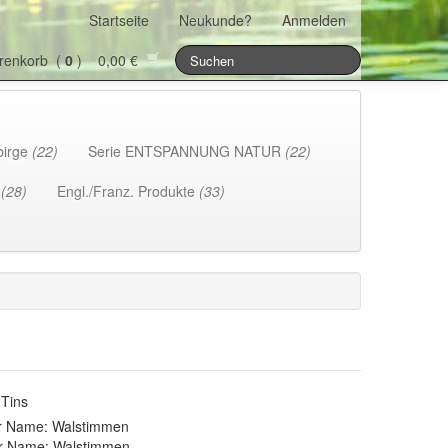
Startseite
Neukunde?
Anmelden
renkorb (
0
) 0,00 €
birge
(22)
Serie ENTSPANNUNG NATUR
(22)
h
(28)
Engl./Franz. Produkte
(33)
 Tins
r Name: Walstimmen
er Name: Walstimmen