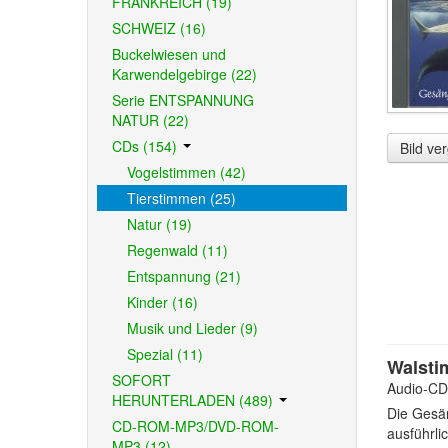
FRANKREICH (19)
SCHWEIZ (16)
Buckelwiesen und
Karwendelgebirge (22)
Serie ENTSPANNUNG
NATUR (22)
CDs (154)
Bild ve
Vogelstimmen (42)
Tierstimmen (25)
Natur (19)
Regenwald (11)
Entspannung (21)
Kinder (16)
Musik und Lieder (9)
Spezial (11)
Walsti
SOFORT
Audio-CD
HERUNTERLADEN (489)
Die Gesän
CD-ROM-MP3/DVD-ROM-
ausführli
MP3 (12)