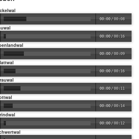
ckelwal
00:00
/
00:08
auwal
00:00
/
00:16
roenlandwal
00:00
/
00:09
lattwal
00:00
/
00:16
Grauwal
00:00
/
00:11
ottwal
00:00
/
00:14
rindwal
00:00
/
00:12
Schwertwal