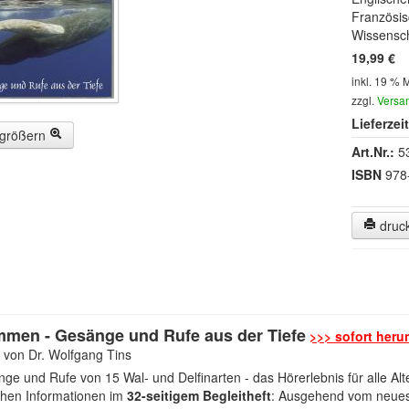
Französi
Wissensc
19,99 €
inkl. 19 % 
zzgl.
Versa
Lieferzeit
rgrößern
Art.Nr.:
5
ISBN
978
druc
mmen - Gesänge und Rufe aus der Tiefe
>>> sofort heru
 von Dr. Wolfgang Tins
ge und Rufe von 15 Wal- und Delfinarten - das Hörerlebnis für alle Alt
chen Informationen im
32-seitigem Begleitheft
: Ausgehend vom neues