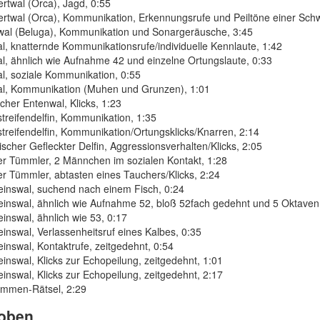
rtwal (Orca), Jagd, 0:55
rtwal (Orca), Kommunikation, Erkennungsrufe und Peiltöne einer Sch
wal (Beluga), Kommunikation und Sonargeräusche, 3:45
l, knatternde Kommunikationsrufe/individuelle Kennlaute, 1:42
l, ähnlich wie Aufnahme 42 und einzelne Ortungslaute, 0:33
l, soziale Kommunikation, 0:55
al, Kommunikation (Muhen und Grunzen), 1:01
icher Entenwal, Klicks, 1:23
treifendelfin, Kommunikation, 1:35
treifendelfin, Kommunikation/Ortungsklicks/Knarren, 2:14
tischer Gefleckter Delfin, Aggressionsverhalten/Klicks, 2:05
r Tümmler, 2 Männchen im sozialen Kontakt, 1:28
r Tümmler, abtasten eines Tauchers/Klicks, 2:24
einswal, suchend nach einem Fisch, 0:24
inswal, ähnlich wie Aufnahme 52, bloß 52fach gedehnt und 5 Oktaven t
inswal, ähnlich wie 53, 0:17
inswal, Verlassenheitsruf eines Kalbes, 0:35
inswal, Kontaktrufe, zeitgedehnt, 0:54
inswal, Klicks zur Echopeilung, zeitgedehnt, 1:01
inswal, Klicks zur Echopeilung, zeitgedehnt, 2:17
immen-Rätsel, 2:29
oben