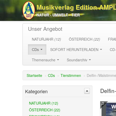
Musikverlag Edition AMP
NATUR - UMWELT - TIER
Unser Angebot
NATURJAHR
(12)
ÖSTERREICH
(22)
FRA
CDs
SOFORT HERUNTERLADEN
CD
Themensuche
Soundarchiv
Startseite
»
CDs
»
Tierstimmen
»
Delfin-/Walstimm
Delfin
Kategorien
NATURJAHR (12)
ÖSTERREICH (22)