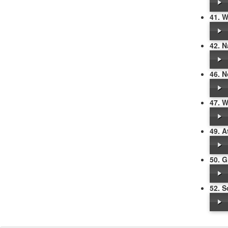
41. 
42. N
46. N
47. W
49. A
50. 
52. 