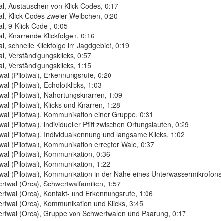
al, Austauschen von Klick-Codes, 0:17
al, Klick-Codes zweier Weibchen, 0:20
al, 9-Klick-Code , 0:05
al, Knarrende Klickfolgen, 0:16
al, schnelle Klickfolge im Jagdgebiet, 0:19
al, Verständigungsklicks, 0:57
al, Verständigungsklicks, 1:15
wal (Pilotwal), Erkennungsrufe, 0:20
al (Pilotwal), Echolotklicks, 1:03
wal (Pilotwal), Nahortungsknarren, 1:09
wal (Pilotwal), Klicks und Knarren, 1:28
wal (Pilotwal), Kommunikation einer Gruppe, 0:31
al (Pilotwal), individueller Pfiff zwischen Ortungslauten, 0:29
wal (Pilotwal), Individualkennung und langsame Klicks, 1:02
wal (Pilotwal), Kommunikation erregter Wale, 0:37
wal (Pilotwal), Kommunikation, 0:36
wal (Pilotwal), Kommunikation, 1:22
wal (Pilotwal), Kommunikation in der Nähe eines Unterwassermikrofons
rtwal (Orca), Schwertwalfamilien, 1:57
rtwal (Orca), Kontakt- und Erkennungsrufe, 1:06
rtwal (Orca), Kommunikation und Klicks, 3:45
ertwal (Orca), Gruppe von Schwertwalen und Paarung, 0:17