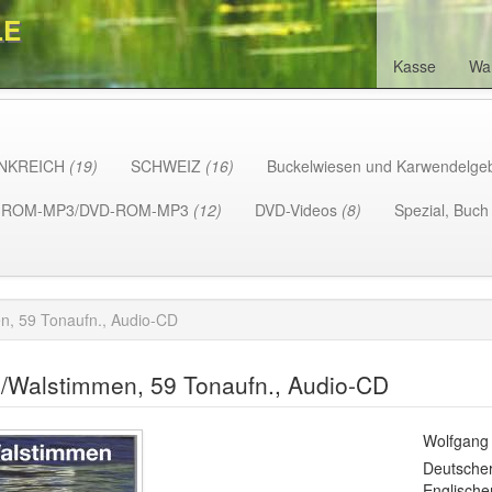
LE
Kasse
Wa
NKREICH
(19)
SCHWEIZ
(16)
Buckelwiesen und Karwendelge
-ROM-MP3/DVD-ROM-MP3
(12)
DVD-Videos
(8)
Spezial, Buc
en, 59 Tonaufn., Audio-CD
-/Walstimmen, 59 Tonaufn., Audio-CD
Wolfgang
Deutsche
Englisch