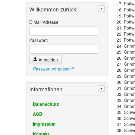
17. Pottw
Willkommen zurück!
18. Pottw
Suchen
Erweiterte Suche »
19. Pottw
20. Pottw
E-Mail-Adresse:
21. Pottw
22. Pottw
23. Pottw
Passwort:
24. Grind
25. Grindw
26. Grind
Anmelden
27. Grind
Passwort vergessen?
28. Grind
29. Grindw
30. Grind
Informationen
31. Grind
32. Grind
33. Grind
Datenschutz
34. Grind
35. Schwe
AGB
36. Schwe
Impressum
37. Schwe
38. Schw
Kontakt