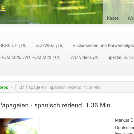
LE
Kasse
Wa
NKREICH
(19)
SCHWEIZ
(16)
Buckelwiesen und Karwendelge
-ROM-MP3/DVD-ROM-MP3
(12)
DVD-Videos
(8)
Spezial, Buc
deos
»
FILM Papageien - spanisch redend, 1:36 Min.
apageien - spanisch redend, 1:36 Min.
Markus Di
Deutsche
Englische