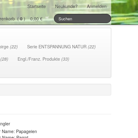
Startseite
Neukunde?
Anmelden
renkorb (
0
) 0,00 €
birge
(22)
Serie ENTSPANNUNG NATUR
(22)
h
(28)
Engl./Franz. Produkte
(33)
ngler
r Name: Papageien
r Name: Parrot