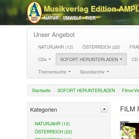
Musikverlag Edition AMP
NATUR - UMWELT - TIER
Unser Angebot
NATURJAHR
(12)
ÖSTERREICH
(22)
FRA
CDs
SOFORT HERUNTERLADEN
CD
Themensuche
Soundarchiv
Startseite
»
SOFORT HERUNTERLADEN
»
Filme/Vi
FILM P
Kategorien
NATURJAHR (12)
ÖSTERREICH (22)