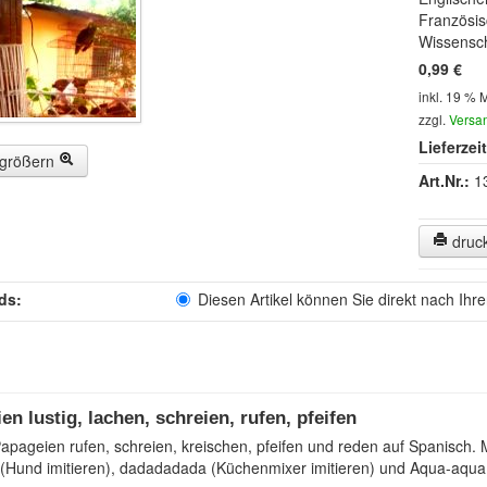
Französi
Wissensch
0,99 €
inkl. 19 % 
zzgl.
Versa
Lieferzeit
rgrößern
Art.Nr.:
1
druc
ds:
Diesen Artikel können Sie direkt nach Ihr
en lustig, lachen, schreien, rufen, pfeifen
apageien rufen, schreien, kreischen, pfeifen und reden auf Spanisch. 
(Hund imitieren), dadadadada (Küchenmixer imitieren) und Aqua-aqua