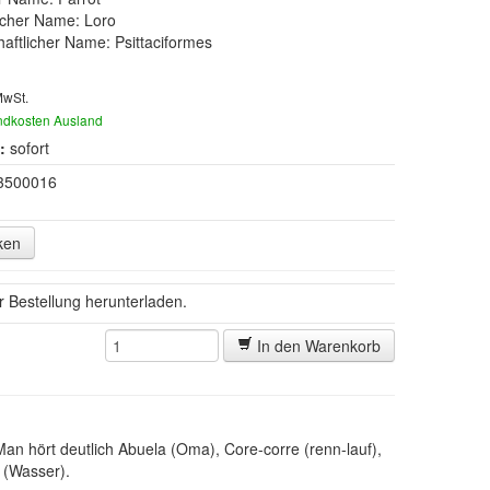
scher Name: Loro
aftlicher Name: Psittaciformes
MwSt.
ndkosten Ausland
:
sofort
3500016
ken
er Bestellung herunterladen.
In den Warenkorb
Man hört deutlich Abuela (Oma), Core-corre (renn-lauf),
 (Wasser).