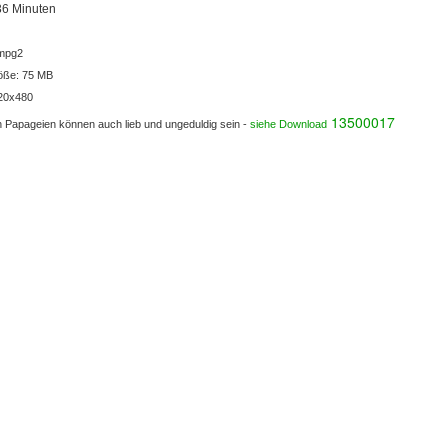
:36 Minuten
 mpg2
öße: 75 MB
720x480
13500017
n Papageien können auch lieb und ungeduldig sein -
siehe Download