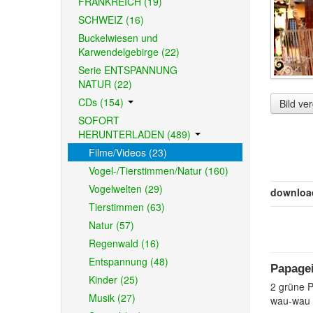
FRANKREICH (19)
SCHWEIZ (16)
Buckelwiesen und
Karwendelgebirge (22)
Serie ENTSPANNUNG
NATUR (22)
CDs (154)
Bild ve
SOFORT
HERUNTERLADEN (489)
Filme/Videos (23)
Vogel-/Tierstimmen/Natur (160)
Vogelwelten (29)
downloa
Tierstimmen (63)
Natur (57)
Regenwald (16)
Entspannung (48)
Papagei
Kinder (25)
2 grüne P
Musik (27)
wau-wau 