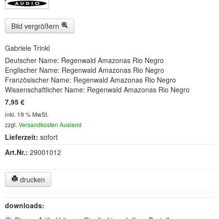
Buckelwiesen und Karwendelgebirge
(22)
Serie ENTSPANNUNG NATUR
(22)
Bild vergrößern
CDs
Gabriele Trinkl
Deutscher Name: Regenwald Amazonas Rio Negro
SOFORT HERUNTERLADEN
Englischer Name: Regenwald Amazonas Rio Negro
Französischer Name: Regenwald Amazonas Rio Negro
CD-ROM-MP3/DVD-ROM-MP3
(12)
Wissenschaftlicher Name: Regenwald Amazonas Rio Negro
7,95 €
DVD-Videos
(8)
inkl. 19 % MwSt.
Spezial, Buch
(28)
zzgl.
Versandkosten Ausland
Lieferzeit:
sofort
Engl./Franz. Produkte
(33)
Art.Nr.:
29001012
Themensuche
drucken
Soundarchiv
downloads: