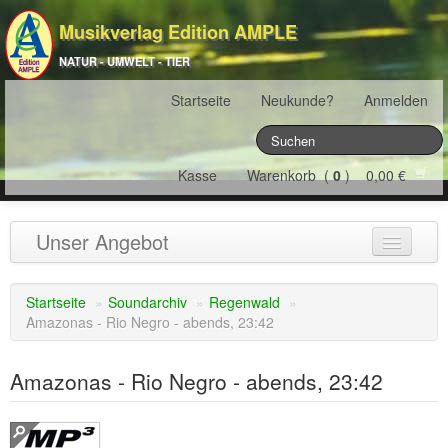
Musikverlag Edition AMPLE
NATUR - UMWELT - TIER
Startseite
Neukunde?
Anmelden
Kasse
Warenkorb (
0
) 0,00 €
Unser Angebot
NATURJAHR
(12)
Startseite
»
Soundarchiv
»
Regenwald
»
Amazonas - Rio Negro - abends, 23:42
ÖSTERREICH
(22)
FRANKREICH
(19)
Amazonas - Rio Negro - abends, 23:42
SCHWEIZ
(16)