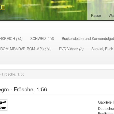
LE
Kasse
Wa
NKREICH
(19)
SCHWEIZ
(16)
Buckelwiesen und Karwendelge
-ROM-MP3/DVD-ROM-MP3
(12)
DVD-Videos
(8)
Spezial, Buc
- Frösche, 1:56
gro - Frösche, 1:56
Gabriele T
Deutscher
Englische