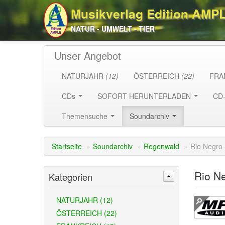
Musikverlag Edition AMP
NATUR - UMWELT - TIER
Unser Angebot
NATURJAHR
(12)
ÖSTERREICH
(22)
FRA
CDs
SOFORT HERUNTERLADEN
CD
Themensuche
Soundarchiv
Startseite
»
Soundarchiv
»
Regenwald
»
Rio Negro 
Rio Ne
Kategorien
NATURJAHR (12)
ÖSTERREICH (22)