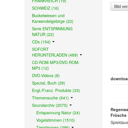
FRANKREICH (19)
Bild ve
SCHWEIZ (16)
Buckelwiesen und
Karwendelgebirge (22)
Serie ENTSPANNUNG
NATUR (22)
CDs (154)
SOFORT
HERUNTERLADEN (489)
CD-ROM-MP3/DVD-ROM-
MP3 (12)
DVD-Videos (8)
downloa
Spezial, Buch (28)
Engl./Franz. Produkte (33)
Themensuche (641)
Soundarchiv (2075)
Regenwa
Entspannung Natur (24)
Frösche 
Vogelstimmen (1510)
Spieldaue
Tierstimmen (296)