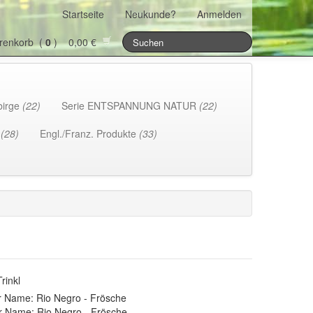
Startseite
Neukunde?
Anmelden
renkorb (
0
) 0,00 €
birge
(22)
Serie ENTSPANNUNG NATUR
(22)
h
(28)
Engl./Franz. Produkte
(33)
rinkl
 Name: Rio Negro - Frösche
r Name: Rio Negro - Frösche