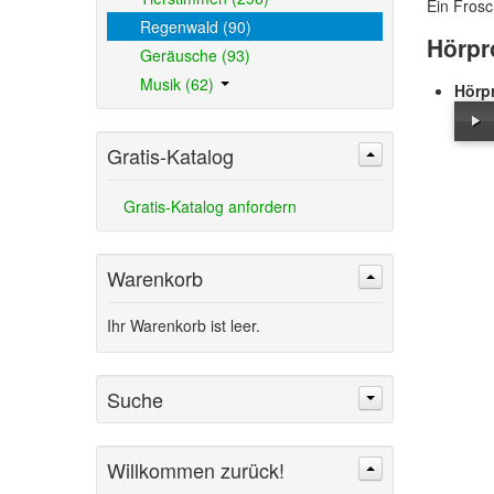
Ein Frosc
Regenwald (90)
Hörpr
Geräusche (93)
Musik (62)
Hörp
Gratis-Katalog
Gratis-Katalog anfordern
Warenkorb
Ihr Warenkorb ist leer.
Suche
Willkommen zurück!
Suchen
Erweiterte Suche »