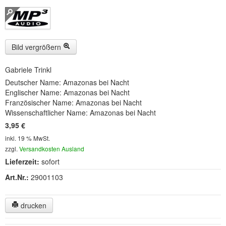
Buckelwiesen und Karwendelgebirge
(22)
Serie ENTSPANNUNG NATUR
(22)
CDs
Bild vergrößern
SOFORT HERUNTERLADEN
Gabriele Trinkl
Deutscher Name: Amazonas bei Nacht
CD-ROM-MP3/DVD-ROM-MP3
(12)
Englischer Name: Amazonas bei Nacht
Französischer Name: Amazonas bei Nacht
DVD-Videos
(8)
Wissenschaftlicher Name: Amazonas bei Nacht
3,95 €
Spezial, Buch
(28)
inkl. 19 % MwSt.
zzgl.
Versandkosten Ausland
Engl./Franz. Produkte
(33)
Lieferzeit:
sofort
Themensuche
Art.Nr.:
29001103
Soundarchiv
drucken