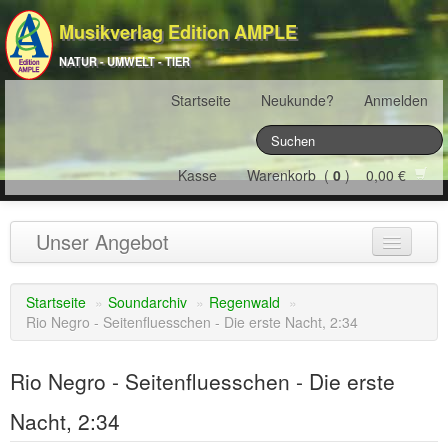
Musikverlag Edition AMPLE
NATUR - UMWELT - TIER
Startseite
Neukunde?
Anmelden
Kasse
Warenkorb (
0
) 0,00 €
Unser Angebot
NATURJAHR
(12)
Startseite
»
Soundarchiv
»
Regenwald
»
Rio Negro - Seitenfluesschen - Die erste Nacht, 2:34
ÖSTERREICH
(22)
FRANKREICH
(19)
Rio Negro - Seitenfluesschen - Die erste
SCHWEIZ
(16)
Nacht, 2:34