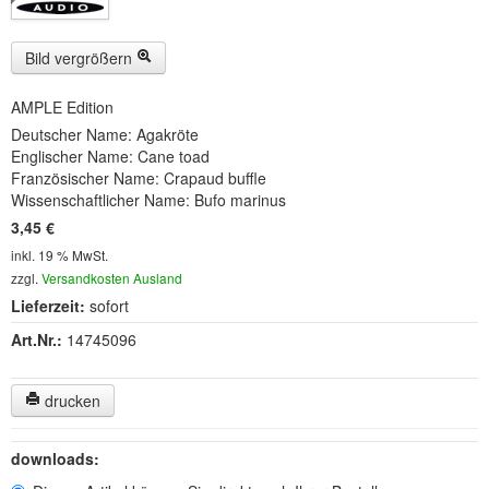
Buckelwiesen und Karwendelgebirge
(22)
Serie ENTSPANNUNG NATUR
(22)
Bild vergrößern
CDs
AMPLE Edition
Deutscher Name: Agakröte
SOFORT HERUNTERLADEN
Englischer Name: Cane toad
Französischer Name: Crapaud buffle
CD-ROM-MP3/DVD-ROM-MP3
(12)
Wissenschaftlicher Name: Bufo marinus
3,45 €
DVD-Videos
(8)
inkl. 19 % MwSt.
Spezial, Buch
(28)
zzgl.
Versandkosten Ausland
Lieferzeit:
sofort
Engl./Franz. Produkte
(33)
Art.Nr.:
14745096
Themensuche
drucken
Soundarchiv
downloads: