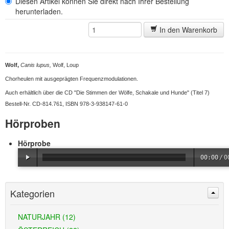
Diesen Artikel können Sie direkt nach Ihrer Bestellung
herunterladen.
In den Warenkorb
Wolf,
Canis lupus,
Wolf, Loup
Chorheulen mit ausgeprägten Frequenzmodulationen.
Auch erhältlich über die CD "Die Stimmen der Wölfe, Schakale und Hunde" (Titel 7)
Bestell-Nr. CD-814.761, ISBN 978-3-938147-61-0
Hörproben
Hörprobe
00:00
/
0
Kategorien
NATURJAHR (12)