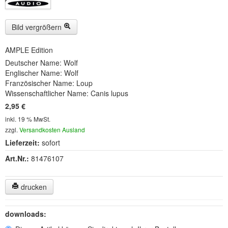
Buckelwiesen und Karwendelgebirge
(22)
Serie ENTSPANNUNG NATUR
(22)
Bild vergrößern
CDs
AMPLE Edition
Deutscher Name: Wolf
SOFORT HERUNTERLADEN
Englischer Name: Wolf
Französischer Name: Loup
CD-ROM-MP3/DVD-ROM-MP3
(12)
Wissenschaftlicher Name: Canis lupus
2,95 €
DVD-Videos
(8)
inkl. 19 % MwSt.
Spezial, Buch
(28)
zzgl.
Versandkosten Ausland
Lieferzeit:
sofort
Engl./Franz. Produkte
(33)
Art.Nr.:
81476107
Themensuche
drucken
Soundarchiv
downloads: