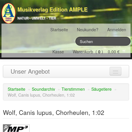
Musikverlag Edition AMPLE
NATUR - UMWELT - TIER
Startseite
Neukunde?
Anmelden
Kasse
Warenkorb (
0
) 0,00 €
Unser Angebot
NATURJAHR
(12)
Startseite
»
Soundarchiv
»
Tierstimmen
»
Säugetiere
»
Wolf, Canis lupus, Chorheulen, 1:02
ÖSTERREICH
(22)
FRANKREICH
(19)
Wolf, Canis lupus, Chorheulen, 1:02
SCHWEIZ
(16)