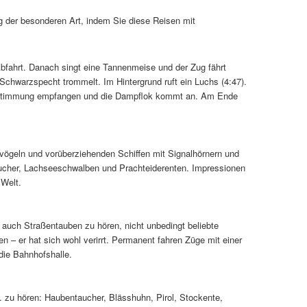
der besonderen Art, indem Sie diese Reisen mit
fahrt. Danach singt eine Tannenmeise und der Zug fährt
 Schwarzspecht trommelt. Im Hintergrund ruft ein Luchs (4:47).
Almstimmung empfangen und die Dampflok kommt an. Am Ende
ögeln und vorüberziehenden Schiffen mit Signalhörnern und
ucher, Lachseeschwalben und Prachteiderenten. Impressionen
 Welt.
auch Straßentauben zu hören, nicht unbedingt beliebte
– er hat sich wohl verirrt. Permanent fahren Züge mit einer
die Bahnhofshalle.
 zu hören: Haubentaucher, Blässhuhn, Pirol, Stockente,