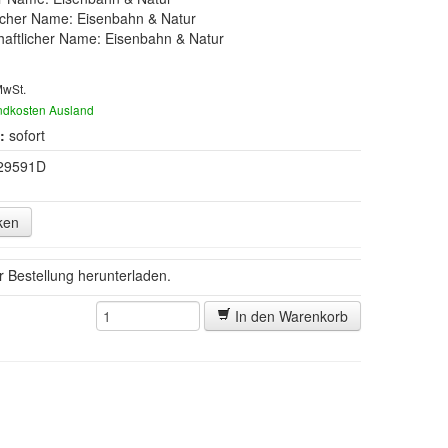
scher Name: Eisenbahn & Natur
aftlicher Name: Eisenbahn & Natur
MwSt.
ndkosten Ausland
:
sofort
29591D
ken
er Bestellung herunterladen.
In den Warenkorb