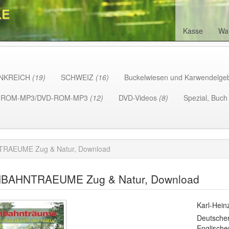
LE
Kasse
Wa
NKREICH
(19)
SCHWEIZ
(16)
Buckelwiesen und Karwendelge
-ROM-MP3/DVD-ROM-MP3
(12)
DVD-Videos
(8)
Spezial, Buc
RAEUME Zug & Natur, Download
BAHNTRAEUME Zug & Natur, Download
Karl-Hein
Deutsche
Englische