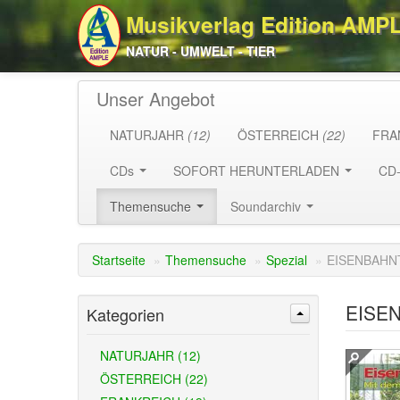
Musikverlag Edition AMP
NATUR - UMWELT - TIER
Unser Angebot
NATURJAHR
(12)
ÖSTERREICH
(22)
FRA
CDs
SOFORT HERUNTERLADEN
CD
Themensuche
Soundarchiv
Startseite
»
Themensuche
»
Spezial
»
EISENBAHNT
EISEN
Kategorien
NATURJAHR (12)
ÖSTERREICH (22)