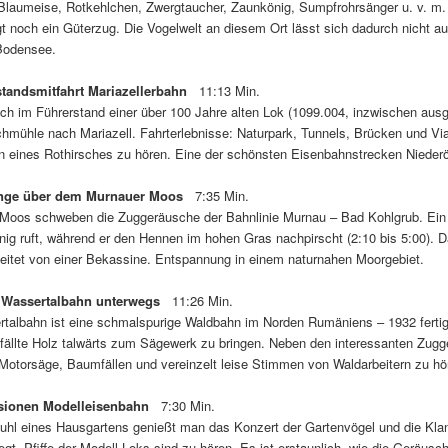
Blaumeise, Rotkehlchen, Zwergtaucher, Zaunkönig, Sumpfrohrsänger u. v. m. 
gt noch ein Güterzug. Die Vogelwelt an diesem Ort lässt sich dadurch nicht 
Bodensee.
standsmitfahrt Mariazellerbahn
11:13 Min.
ich im Führerstand einer über 100 Jahre alten Lok (1099.004, inzwischen aus
mühle nach Mariazell. Fahrterlebnisse: Naturpark, Tunnels, Brücken und Vi
 eines Rothirsches zu hören. Eine der schönsten Eisenbahnstrecken Niederö
änge über dem Murnauer Moos
7:35 Min.
Moos schweben die Zuggeräusche der Bahnlinie Murnau – Bad Kohlgrub. Ein S
ig ruft, während er den Hennen im hohen Gras nachpirscht (2:10 bis 5:00).
leitet von einer Bekassine. Entspannung in einem naturnahen Moorgebiet.
r Wassertalbahn unterwegs
11:26 Min.
talbahn ist eine schmalspurige Waldbahn im Norden Rumäniens – 1932 fertigge
fällte Holz talwärts zum Sägewerk zu bringen. Neben den interessanten Zug
otorsäge, Baumfällen und vereinzelt leise Stimmen von Waldarbeitern zu hö
sionen Modelleisenbahn
7:30 Min.
uhl eines Hausgartens genießt man das Konzert der Gartenvögel und die Klan
egt. Pfiffe der Modell-Loks sind zu hören. Es ist erstaunlich, wie die Geräusch