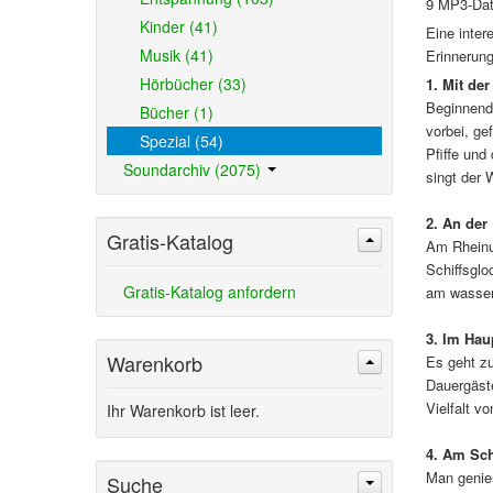
9 MP3-Dat
Kinder (41)
Eine inte
Musik (41)
Erinnerung
Hörbücher (33)
1. Mit de
Beginnend
Bücher (1)
vorbei, ge
Spezial (54)
Pfiffe un
Soundarchiv (2075)
singt der 
2. An der
Gratis-Katalog
Am Rheinu
Schiffsgl
Gratis-Katalog anfordern
am wasserr
3. Im Hau
Warenkorb
Es geht zu
Dauergäste
Vielfalt v
Ihr Warenkorb ist leer.
4. Am Sc
Man genieß
Suche