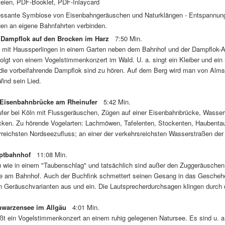
eien, PDF-Booklet, PDF-Inlaycard
ressante Symbiose von Eisenbahngeräuschen und Naturklängen - Entspannung 
en an eigene Bahnfahrten verbinden.
r Dampflok auf den Brocken im Harz
7:50 Min.
 mit Haussperlingen in einem Garten neben dem Bahnhof und der Dampflok-Ab
folgt von einem Vogelstimmenkonzert im Wald. U. a. singt ein Kleiber und ein
d die vorbeifahrende Dampflok sind zu hören. Auf dem Berg wird man von 
Wind sein Lied.
 Eisenbahnbrücke am Rheinufer
5:42 Min.
fer bei Köln mit Flussgeräuschen, Zügen auf einer Eisenbahnbrücke, Wasserv
ocken. Zu hörende Vogelarten: Lachmöwen, Tafelenten, Stockenten, Haubenta
eichsten Nordseezufluss; an einer der verkehrsreichsten Wasserstraßen der
ptbahnhof
11:08 Min.
 wie in einem "Taubenschlag" und tatsächlich sind außer den Zuggeräuschen 
 am Bahnhof. Auch der Buchfink schmettert seinen Gesang in das Geschehen 
on Geräuschvarianten aus und ein. Die Lautsprecherdurchsagen klingen durch 
hwarzensee im Allgäu
4:01 Min.
t ein Vogelstimmenkonzert an einem ruhig gelegenen Natursee. Es sind u. a.