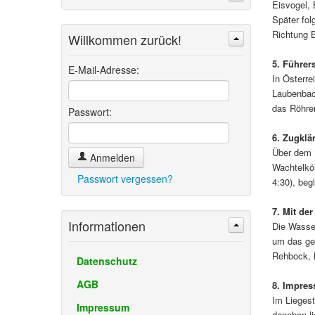
Eisvogel, 
Später fol
Richtung 
Willkommen zurück!
Suchen
Erweiterte Suche »
5. Führer
E-Mail-Adresse:
In Österre
Laubenbach
das Röhren
Passwort:
6. Zugkl
Über dem 
Anmelden
Wachtelkön
Passwort vergessen?
4:30), beg
7. Mit de
Informationen
Die Wasser
um das ge
Rehbock, M
Datenschutz
AGB
8. Impres
Im Liegest
Impressum
daneben li