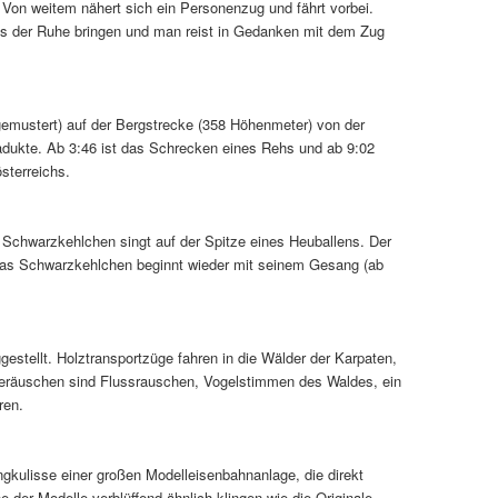
Von weitem nähert sich ein Personenzug und fährt vorbei.
aus der Ruhe bringen und man reist in Gedanken mit dem Zug
gemustert) auf der Bergstrecke (358 Höhenmeter) von der
adukte. Ab 3:46 ist das Schrecken eines Rehs und ab 9:02
sterreichs.
chwarzkehlchen singt auf der Spitze eines Heuballens. Der
 Das Schwarzkehlchen beginnt wieder mit seinem Gesang (ab
stellt. Holztransportzüge fahren in die Wälder der Karpaten,
geräuschen sind Flussrauschen, Vogelstimmen des Waldes, ein
ren.
gkulisse einer großen Modelleisenbahnanlage, die direkt
e der Modelle verblüffend ähnlich klingen wie die Originale.