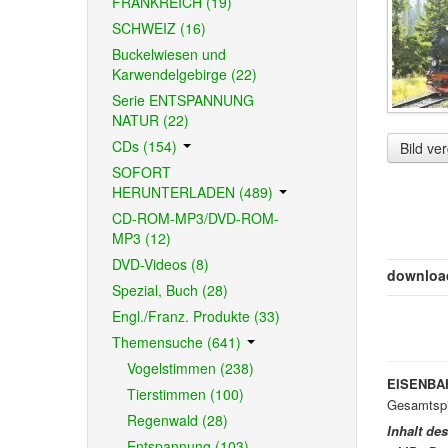
FRANKREICH (19)
SCHWEIZ (16)
Buckelwiesen und
Karwendelgebirge (22)
Serie ENTSPANNUNG
NATUR (22)
CDs (154)
Bild ve
SOFORT
HERUNTERLADEN (489)
CD-ROM-MP3/DVD-ROM-
MP3 (12)
DVD-Videos (8)
downloa
Spezial, Buch (28)
Engl./Franz. Produkte (33)
Themensuche (641)
Vogelstimmen (238)
EISENBAH
Tierstimmen (100)
Gesamtspi
Regenwald (28)
Inhalt de
Entspannung (103)