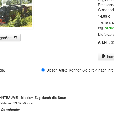
Französi
Wissensch
14,95 €
inkl. 19 % 
zzgl.
Versa
Lieferzeit
rgrößern
Art.Nr.:
3
druc
ds:
Diesen Artikel können Sie direkt nach Ihr
NTRÄUME Mit dem Zug durch die Natur
eldauer: 73:39 Minuten
s Downloads: