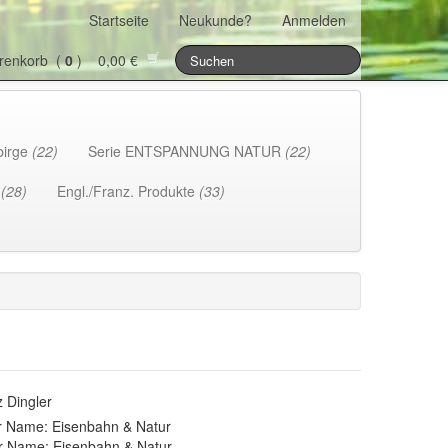
Startseite
Neukunde?
Anmelden
renkorb (
0
) 0,00 €
birge
(22)
Serie ENTSPANNUNG NATUR
(22)
h
(28)
Engl./Franz. Produkte
(33)
z Dingler
r Name: Eisenbahn & Natur
r Name: Eisenbahn & Natur