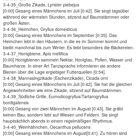
3-4-35_Große Zikade, Lyrister plebejus
[0:00] Gesang eines Männchens im Juli [0:42]. Sie singt tagsüber
während der wärmsten Stunden, sitzend auf Baumstämmen oder
großen Ästen.
3-4-36_Heimchen, Gryllus domesticus
[0:00] Gesang eines Männchens im September [0:35]. Das
Heimchen lebt in den Häusern, in die es im Sommer kommt und
bleibt manchmal bis zum Winter. Es liebt besonders die Bäckereien.
3-4-37_Honigbiene, Apis mellifica
[0:00] Honigbienen sammeln Nektar, Honigtau, Pollen, Wasser und
Baumharze. In einer Art Tanzsprache informieren sie andere
Bienen über die Lage ergiebiger Futterquellen [0:54].
3-4-38_Mannasingzikade (Eschenzikade), Cicada orni
[0:00] Gesang eines Männchens im Juli [0:42]. Sie hat die gleichen
Angewohnheiten wie eine Zikade, sitzend auf Baumstämmen.
3-4-39_Südliche Grille, Eumodicogryllus/Tartarogryllus
bordigalensis
[0:00] Gesang von zwei Männchen im August [0:43]. Sie gräbt
keinen Bau, sondern lebt auf Wiesen und Feldern. Sie singt
hauptsächlich abends in einem regelmäßigen Rhythmus.
3-4-40_Weinhähnchen, Oecanthus pellucens
[0:00] Gesang eines Männchens im August[0:41]. Zu hören sind