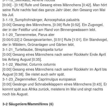
[0:00] - [0:18] Rufe und Gesang eines Männchens [0:42]. Man hört
seine Rufe nachts fast das ganze Jahr über, den Gesang von Mai
bis Juli.
3-1-19_Sumpfrohrsänger, Acrocephalus palustris
[0:00] Gesang des Männchens, [0:39] Rufe [0:52]. Ein Zugvogel,
der in der Feldflur und am Rand von Binnengewässern lebt.
3-1-20_Tannenmeise, Parus ater
[0:00/0:22] 2 Gesangsvarianten, [0:51] Rufe [1:01]. Ein Standvogel,
der in Wäldern, Grünanlagen und Gärten lebt.
3-1-21_Turteltaube, Streptopelia turtur
[0:00] Gesang eines Männchens nach seiner Rückkehr Ende April
bis Anfang August [0:35].
3-1-22_Wachtel, Coturnix coturnix
[0:00] Gesang eines Männchens nach seiner Rückkehr im April bis
August [0:38]. Sie nistet auch sehr spät.
3-1-23_Ziegenmelker, Caprimulgus europaeus
[0:00] Gesänge und Schnabelklappern eines Männchens [0:43]. Er
kommt spät aus Afrika zurück, meistens im Mai und singt nachts
noch bis August.
3-2 Säugetiere/Mammifères (6)