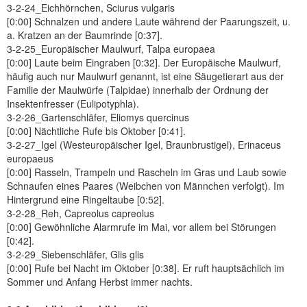
3-2-24_Eichhörnchen, Sciurus vulgaris
[0:00] Schnalzen und andere Laute während der Paarungszeit, u.
a. Kratzen an der Baumrinde [0:37].
3-2-25_Europäischer Maulwurf, Talpa europaea
[0:00] Laute beim Eingraben [0:32]. Der Europäische Maulwurf,
häufig auch nur Maulwurf genannt, ist eine Säugetierart aus der
Familie der Maulwürfe (Talpidae) innerhalb der Ordnung der
Insektenfresser (Eulipotyphla).
3-2-26_Gartenschläfer, Eliomys quercinus
[0:00] Nächtliche Rufe bis Oktober [0:41].
3-2-27_Igel (Westeuropäischer Igel, Braunbrustigel), Erinaceus
europaeus
[0:00] Rasseln, Trampeln und Rascheln im Gras und Laub sowie
Schnaufen eines Paares (Weibchen von Männchen verfolgt). Im
Hintergrund eine Ringeltaube [0:52].
3-2-28_Reh, Capreolus capreolus
[0:00] Gewöhnliche Alarmrufe im Mai, vor allem bei Störungen
[0:42].
3-2-29_Siebenschläfer, Glis glis
[0:00] Rufe bei Nacht im Oktober [0:38]. Er ruft hauptsächlich im
Sommer und Anfang Herbst immer nachts.