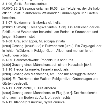
3-1-06_Girlitz, Serinus serinus
[0:00/0:25] 2 Gesangsvarianten [0:53]. Ein Teilzieher, der die halb
offene Feldflur, außerdem Waldränder, Grünanlagen und Gärten
bewohnt.
3-1-07_Goldammer, Emberiza citrinella
[0:00/0:15/0:40] 3 Gesangsvarianten [1:08]. Ein Teilzieher, der die
Feldflur und Waldränder besiedelt; am Boden, in Sträuchern und
jungen Bäumen nistet.
3-1-08_Grauschnäpper, Muscicapa striata
[0:00] Gesang, [0:30/0:38] 2 Rufvarianten [0:52]. Ein Zugvogel, der
in lichten Wäldern, in Feldgehölzen, Alleen und menschlichen
Siedlungen brütet.
3-1-09_Hausrotschwanz, Phoenicurus ochruros
[0:00] Gesang eines Männchens auf einem Hausdach [0:43].
3-1-10_Heckenbraunelle, Prunella modularis
[0:00] Gesang des Männchens, am Ende mit Abfluggeräuschen
[0:59]. Ein Teilzieher, der Wälder, Feldgehölze, Grünanlagen und
Gärten besiedelt.
3-1-11_Heidelerche, Lullula arborea
[0:00] Gesang eines Männchens im Flug [0:57]. Die Heidelerche
singt auch am Boden ab April, oft auch nachts.
3-1-12_Klappergrasmücke, Sylvia curruca