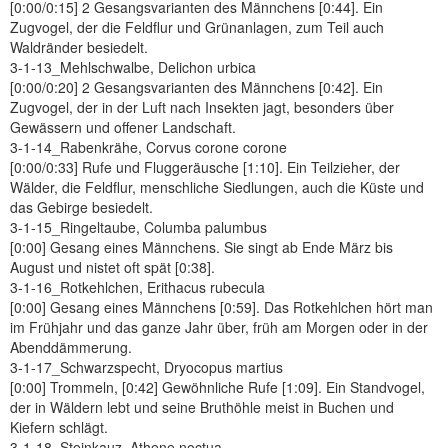
[0:00/0:15] 2 Gesangsvarianten des Männchens [0:44]. Ein
Zugvogel, der die Feldflur und Grünanlagen, zum Teil auch
Waldränder besiedelt.
3-1-13_Mehlschwalbe, Delichon urbica
[0:00/0:20] 2 Gesangsvarianten des Männchens [0:42]. Ein
Zugvogel, der in der Luft nach Insekten jagt, besonders über
Gewässern und offener Landschaft.
3-1-14_Rabenkrähe, Corvus corone corone
[0:00/0:33] Rufe und Fluggeräusche [1:10]. Ein Teilzieher, der
Wälder, die Feldflur, menschliche Siedlungen, auch die Küste und
das Gebirge besiedelt.
3-1-15_Ringeltaube, Columba palumbus
[0:00] Gesang eines Männchens. Sie singt ab Ende März bis
August und nistet oft spät [0:38].
3-1-16_Rotkehlchen, Erithacus rubecula
[0:00] Gesang eines Männchens [0:59]. Das Rotkehlchen hört man
im Frühjahr und das ganze Jahr über, früh am Morgen oder in der
Abenddämmerung.
3-1-17_Schwarzspecht, Dryocopus martius
[0:00] Trommeln, [0:42] Gewöhnliche Rufe [1:09]. Ein Standvogel,
der in Wäldern lebt und seine Bruthöhle meist in Buchen und
Kiefern schlägt.
3-1-18_Steinkauz, Athene noctua