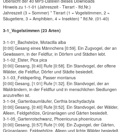
Übersicht der 40 MP3-Dateien dieses Downloads
Hinweis zu 1-1-01 (Jahreszeit - Tierart - lfd.Nr.)
Jahreszeit (3 = Sommer) * Tierart (1 = Vogelstimmen, 2 =
Säugetiere, 3 = Amphibien, 4 = Insekten) * lfd.Nr. (01-40)
3-1_Vogelstimmen (23 Arten)
3-1-01_Bachstelze, Motacilla alba
[0:00] Gesang eines Männchens [0:59]. Ein Zugvogel, der an
Gewässern, in der Feldflur, in Dörfern und Städten lebt.
3-1-02_Elster, Pica pica
[0:00] Gesang, [0:40] Rufe [0:58]. Ein Standvogel, der offene
Wälder, die Feldflur, Dörfer und Städte besiedelt.
3-1-03_Feldsperling, Passer montanus
[0:00] Gesang, [1:01] Rufe [1:32]. Ein Standvogel, der an
Waldrändern, in der Feldflur und in menschlichen Siedlungen
anzutreffen ist.
3-1-04_Gartenbaumläufer, Certhia brachydactyla
[0:00] Gesang, [0:40] Rufe [0:52]. Ein Standvogel, der Wälder,
Alleen, Feldgehölze, Grünanlagen und Gärten besiedelt.
3-1-05_Gartenrotschwanz, Phoenicurus phoenicurus
[0:00] Gesang, [0:57] Rufe [1:09]. Ein Zugvogel, der Gärten,
Grünanlagen, Feldgehölze, Alleen und lichte Wälder besiedelt.