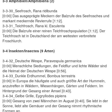
3-3 Amphibien/Amphibiens (2)
3-3-30_Seefrosch, Rana ridibunda
[0:00] Das ausgeprägte Meckern der Balzrufe des Seefrosches und
markant meckernde Revierrufe [1:12].
3-3-31_Teichfrosch, Rana kl. Esculenta
[0:00] Die Balzrufe einer reinen Teichfroschpopulation [1:12]. Der
Teichfrosch ist in Deutschland der am weitesten verbreitete
Froschlurch.
3-4 Insekten/Insectes (9 Arten)
3-4-32_Deutsche Wespe, Paravespula germanica
[0:00] Menschliche Siedlungen, die Feldflur und lichte Wälder sind
die Heimat der Deutschen Wespe [0:56].
3-4-33_Dunkle Erdhummel, Bombus terrestris
[0:00] In Europa die häufigste und auch größte Art der Hummeln,
anzutreffen in Wäldern, Wiesenhängen, Gärten und Feldern. Im
Hintergrund der Gesang einer Amsel [0:43].
3-4-34_Gelbe Grille, Eygryllodes pipiens
[0:00] Gesang von zwei Männchen im August [0:40]. Sie lebt in der
Sonne, liebt alte Gemäuer und der Gesang nimmt rhythmische
Formen an.