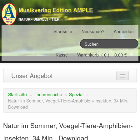
Musikverlag Edition AMPLE
NATUR - UMWELT - TIER
Startseite
Neukunde?
Anmelden
Kasse
Warenkorb (
0
) 0,00 €
Unser Angebot
NATURJAHR
(12)
Startseite
»
Themensuche
»
Spezial
»
Natur im Sommer, Voegel-Tiere-Amphibien-Insekten, 34 Min.,
ÖSTERREICH
(22)
Download
FRANKREICH
(19)
Natur im Sommer, Voegel-Tiere-Amphibien-
SCHWEIZ
(16)
Insekten, 34 Min., Download