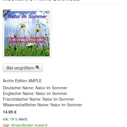
Buckelwiesen und Karwendelgebirge
(22)
Serie ENTSPANNUNG NATUR
(22)
CDs
SOFORT HERUNTERLADEN
CD-ROM-MP3/DVD-ROM-MP3
(12)
DVD-Videos
(8)
Bild vergrößern
Spezial, Buch
(28)
Archiv Edition AMPLE
Engl./Franz. Produkte
(33)
Deutscher Name: Natur im Sommer
Englischer Name: Natur im Sommer
Themensuche
Französischer Name: Natur im Sommer
Wissenschaftlicher Name: Natur im Sommer
Soundarchiv
14,95 €
inkl. 19 % MwSt.
zzgl.
Versandkosten Ausland