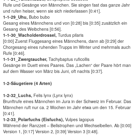
Rufe und Gesänge von Männchen. Sie singen fast das ganze Jahr
und rufen heiser, wenn sie sich niederlassen [0:41].
1-1-29_Uhu,
Bubo bubo
Gesang eines Männchens und von [0:28] bis [0:35] zusätzlich ein
Gesang des Weibchens [0:56].
1-1-30_Wacholderdrossel,
Turdus pilaris
[0:00] Zuerst Fluggesang eines Männchens, dann ab [0:29] der
Chorgesang eines ruhenden Trupps im Winter und mehrmals auch
Rufe [0:46].
1-1-31_Zwergtaucher,
Tachybaptus ruficollis
Gesänge im Duett eines Paares. Das „Lachen“ der Paare hört man
auf dem Wasser von März bis Juni, oft nachts [0:37].
1-2-Säugetiere (4 Arten)
1-2-32_Luchs,
Felis lynx (Lynx lynx)
Brunftrufe eines Männchen im Jura in der Schweiz im Februar. Das
Männchen ruft nur ca. 2 Wochen im Jahr etwa um den 15. Februar
[0:41].
1-2-33_Polarfuchs (Eisfuchs),
Vulpes lagopus
Während der Ranzzeit – Bellstrophen und Wechselbellen. Ab [0:00]
Version 1, [0:17] Version 2, [0:39] Version 3 [0:48].