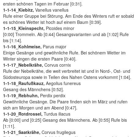
ersten schönen Tagen im Februar [0:31].
1-1-14_Kiebitz,
Vanellus vanellus
Rufe einer Gruppe bei Störung. Am Ende des Winters ruft er sobald
es schönes Wetter ist hoch auf einem Baum [0:39].
1-1-15_Kleinspecht,
Picoides minor
[0:00] Trommeln. Ab [0:44] Gesangsvarianten und ab [1:02] Rufe
bis [1:14].
1-1-16_Kohlmeise,
Parus major
Einige Gesänge und gewöhnliche Rufe. Bei schönem Wetter im
Winter singen die ersten Paare [0:40].
1-1-17_Nebelkrähe,
Corvus cornix
Rufe der Nebelkrähe, die weit verbreitet ist und in Nord-, Ost- und
Südosteuropa sowie in Teilen des Nahen Ostens vorkommt [1:04].
1-1-18_Raufußkauz,
Aegolius funereus
Gesang des Männchens [0:52].
1-1-19_Rebhuhn,
Perdix perdix
Gewöhnliche Gesänge. Die Paare finden sich im März und rufen
sich am Morgen und am Abend [0:47].
1-1-20_Rotdrossel,
Turdus iliacus
Ab [0:00] und [0:25] Gesang des Männchens. Ab [0:55] Rufe bis
[1:11].
1-1-21_Saatkrähe,
Corvus frugilegus