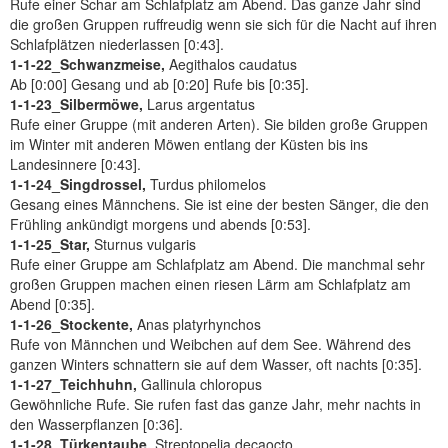
Rufe einer Schar am Schlafplatz am Abend. Das ganze Jahr sind
die großen Gruppen ruffreudig wenn sie sich für die Nacht auf ihren
Schlafplätzen niederlassen [0:43].
1-1-22_Schwanzmeise,
Aegithalos caudatus
Ab [0:00] Gesang und ab [0:20] Rufe bis [0:35].
1-1-23_Silbermöwe,
Larus argentatus
Rufe einer Gruppe (mit anderen Arten). Sie bilden große Gruppen
im Winter mit anderen Möwen entlang der Küsten bis ins
Landesinnere [0:43].
1-1-24_Singdrossel,
Turdus philomelos
Gesang eines Männchens. Sie ist eine der besten Sänger, die den
Frühling ankündigt morgens und abends [0:53].
1-1-25_Star,
Sturnus vulgaris
Rufe einer Gruppe am Schlafplatz am Abend. Die manchmal sehr
großen Gruppen machen einen riesen Lärm am Schlafplatz am
Abend [0:35].
1-1-26_Stockente,
Anas platyrhynchos
Rufe von Männchen und Weibchen auf dem See. Während des
ganzen Winters schnattern sie auf dem Wasser, oft nachts [0:35].
1-1-27_Teichhuhn,
Gallinula chloropus
Gewöhnliche Rufe. Sie rufen fast das ganze Jahr, mehr nachts in
den Wasserpflanzen [0:36].
1-1-28_Türkentaube,
Streptopelia decaocto