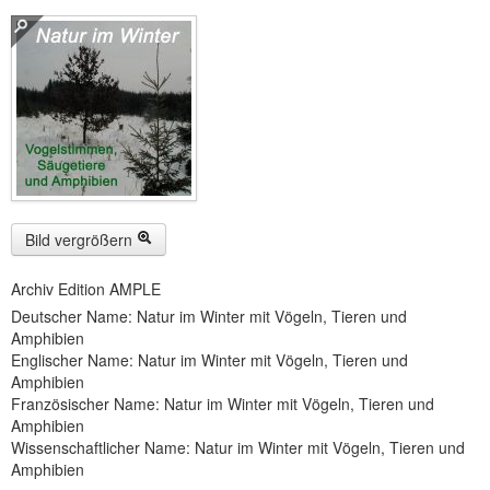
Buckelwiesen und Karwendelgebirge
(22)
Serie ENTSPANNUNG NATUR
(22)
CDs
SOFORT HERUNTERLADEN
CD-ROM-MP3/DVD-ROM-MP3
(12)
DVD-Videos
(8)
Bild vergrößern
Spezial, Buch
(28)
Archiv Edition AMPLE
Deutscher Name: Natur im Winter mit Vögeln, Tieren und
Engl./Franz. Produkte
(33)
Amphibien
Englischer Name: Natur im Winter mit Vögeln, Tieren und
Themensuche
Amphibien
Französischer Name: Natur im Winter mit Vögeln, Tieren und
Soundarchiv
Amphibien
Wissenschaftlicher Name: Natur im Winter mit Vögeln, Tieren und
Amphibien