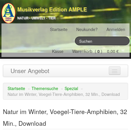
Musikverlag Edition AMPLE
NATUR - UMWELT - TIER
Startseite
Neukunde?
Anmelden
Kasse
Warenkorb (
0
) 0,00 €
Unser Angebot
NATURJAHR
(12)
Startseite
»
Themensuche
»
Spezial
»
Natur im Winter, Voegel-Tiere-Amphibien, 32 Min., Download
ÖSTERREICH
(22)
FRANKREICH
(19)
Natur im Winter, Voegel-Tiere-Amphibien, 32
SCHWEIZ
(16)
Min., Download