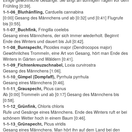
Einige gewöhnliche Gesänge. Sie singt an sonnigen Tagen vor dem
Frühling [0:39].
1-1-06_Bluthänfling,
Carduelis cannabina
[0:00] Gesang des Männchens und ab [0:32] und [0:41] Flugrufe
bis [0:55].
1-1-07_Buchfink,
Fringilla coelebs
Gesang eines Männchens, der sich immer wiederholt. Beginnt
Ende des Winters und dauert bis Juli [0:42].
1-1-08_Buntspecht,
Picoides major (Dendrocopos major)
Gewöhnliches Trommeln, eine Art von Gesang, hört man Ende des
Winters in Gärten und Wäldern [0:41].
1-1-09_Fichtenkreuzschnabel,
Loxia curvirostra
Gesang des Männchens [1:06].
1-1-10_Gimpel (Dompfaff),
Pyrrhula pyrrhula
Gesang eines Männchens [0:46].
1-1-11_Grauspecht,
Picus canus
Ab [0:00] Trommeln und ab [0:17] Gesang des Männchens bis
[0:58].
1-1-12_Grünfink,
Chloris chloris
Rufe und Gesänge eines Männchens. Ende des Winters ruft er bei
schönem Wetter hoch in einem Baum [0:46].
1-1-13_Grünspecht,
Picus viridis
Gesang eines Männchens. Man hört ihn auf dem Land bei den