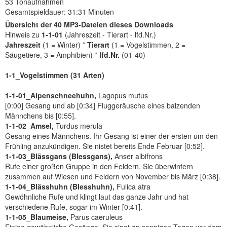
53 Tonaufnahmen
Gesamtspieldauer: 31:31 Minuten
Übersicht der 40 MP3-Dateien dieses Downloads
Hinweis zu
1-1-01
(Jahreszeit - Tierart - lfd.Nr.)
Jahreszeit
(1 = Winter) *
Tierart
(1 = Vogelstimmen, 2 =
Säugetiere, 3 = Amphibien) *
lfd.Nr.
(01-40)
1-1_Vogelstimmen (31 Arten)
1-1-01_Alpenschneehuhn,
Lagopus mutus
[0:00] Gesang und ab [0:34] Fluggeräusche eines balzenden
Männchens bis [0:55].
1-1-02_Amsel,
Turdus merula
Gesang eines Männchens. Ihr Gesang ist einer der ersten um den
Frühling anzukündigen. Sie nistet bereits Ende Februar [0:52].
1-1-03_Blässgans (Blessgans),
Anser albifrons
Rufe einer großen Gruppe in den Feldern. Sie überwintern
zusammen auf Wiesen und Feldern von November bis März [0:38].
1-1-04_Blässhuhn (Blesshuhn),
Fulica atra
Gewöhnliche Rufe und klingt laut das ganze Jahr und hat
verschiedene Rufe, sogar im Winter [0:41].
1-1-05_Blaumeise,
Parus caeruleus