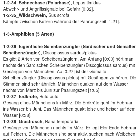
1-2-34_Schneehase (Polarhase),
Lepus timidus
Abwehr- und Angriffssignale bei Gefahr [0:32].
1-2-35_Wildschwein,
Sus scrofa
Kämpfe zwischen Keilern während der Paarungszeit [1:21].
1-3-Amphibien (5 Arten)
1-3-36_Eigentliche Scheibenzüngler (Sardischer und Gemalter
Scheibenzüngler),
Discoglossus sardus/pictus
Es gibt 2 Arten von Scheibenzünglern. Am Anfang [0:00] hört man
nachts den Sardischen Scheibenzüngler (Discoglossus sardus) mit
Gesängen von Männchen. Ab [0:27] ist der Gemalte
Scheibenzüngler (Discoglossus pictus) mit Gesängen zu hören. Die
Stimmen sind sehr ähnlich, Männchen quaken auf dem Wasser
nachts von März bis Juni zur Paarungszeit [1:05].
1-3-37_Erdkröte,
Bufo bufo
Gesang eines Männchens im März. Die Erdkröte geht im Februar
ins Wasser bis Juni. Das Männchen quakt leise und heiser auf dem
Wasser [0:38].
1-3-38_Grasfrosch,
Rana temporaria
Gesänge von Männchen nachts im März. Er legt Eier Ende Februar
auf Feldern. Die Männchen sind sehr aktiv, suchen nach Weibchen