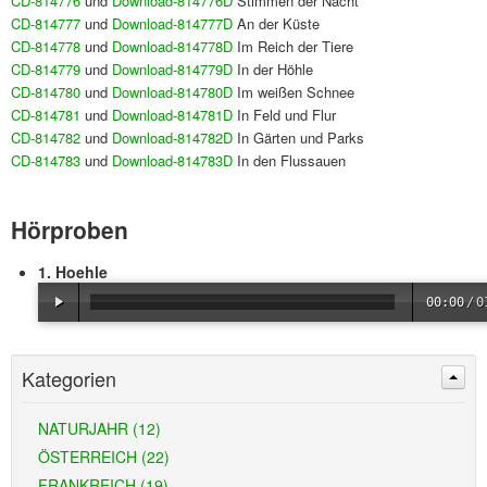
CD-814776
und
Download-814776D
Stimmen der Nacht
CD-814777
und
Download-814777D
An der Küste
CD-814778
und
Download-814778D
Im Reich der Tiere
CD-814779
und
Download-814779D
In der Höhle
CD-814780
und
Download-814780D
Im weißen Schnee
CD-814781
und
Download-814781D
In Feld und Flur
CD-814782
und
Download-814782D
In Gärten und Parks
CD-814783
und
Download-814783D
In den Flussauen
Hörproben
1. Hoehle
00:00
/
0
Kategorien
NATURJAHR (12)
ÖSTERREICH (22)
FRANKREICH (19)