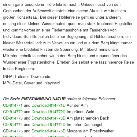
einem ganz besonderen Hörerlebnis macht. Unbeeinflusst von den
Geräuschen der Außenwelt entsteht eine eigene Akustik wie in einem
großen Konzertsaal. Bei dieser Höhlenreise geht es unter anderem
entlang eines kleinen Wasserlaufes, quert man stark tropfende Engstellen
und kommt vorbei an einer Fledermaushöhle mit Tausenden von
Individuen. Schritte hallen bei einer Begegnung mit Höhlenforschern, ein
kleiner Wasserfall lädt zum Verweilen ein und aus dem Berg klingt immer
wieder eine brodelnd knisternde Spannung. Mit überdimensionaler
Mikrofontechnik lauschen wir in den Berg hinein und staunen über das
Wunder einer Tropfsteinhöhle. Erleben Sie selbst eine faszinierende Reise
in das Berginnere.
INHALT dieses Downloads:
MP3-Datei, Cover und Inlaycard
Die
Serie
ENTSPANNUNG NATUR
umfasst folgende Editionen:
CD-814771
und
Download-814771D
Auf der Alm
CD-814772
und
Download-814772D
Im grünen Wald
CD-814773
und
Download-814773D
Am plätschernden Bach
CD-814774
und
Download-814774D
Im tiefen Dschungel
CD-814775
und
Download-814775D
Morgens am Froschweiher