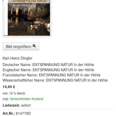
Buckelwiesen und Karwendelgebirge
(22)
Serie ENTSPANNUNG NATUR
(22)
CDs
SOFORT HERUNTERLADEN
CD-ROM-MP3/DVD-ROM-MP3
(12)
Bild vergrößern
DVD-Videos
(8)
Karl-Heinz Dingler
Deutscher Name: ENTSPANNUNG NATUR In der Höhle
Spezial, Buch
(28)
Englischer Name: ENTSPANNUNG NATUR In der Höhle
Französischer Name: ENTSPANNUNG NATUR In der Höhle
Engl./Franz. Produkte
(33)
Wissenschaftlicher Name: ENTSPANNUNG NATUR In der Höhle
14,95 €
Themensuche
inkl. 19 % MwSt.
Soundarchiv
zzgl.
Versandkosten Ausland
Lieferzeit:
sofort
Art.Nr.:
814779D