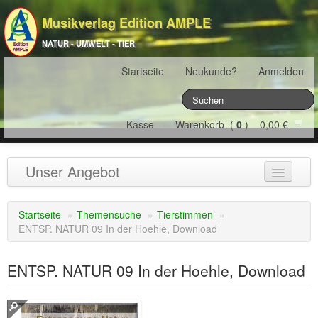
Musikverlag Edition AMPLE
NATUR - UMWELT - TIER
Startseite
Neukunde?
Anmelden
Kasse
Warenkorb (
0
) 0,00 €
Unser Angebot
NATURJAHR
(12)
Startseite
»
Themensuche
»
Tierstimmen
»
ENTSP. NATUR 09 In der Hoehle, Download
ÖSTERREICH
(22)
FRANKREICH
(19)
ENTSP. NATUR 09 In der Hoehle, Download
SCHWEIZ
(16)