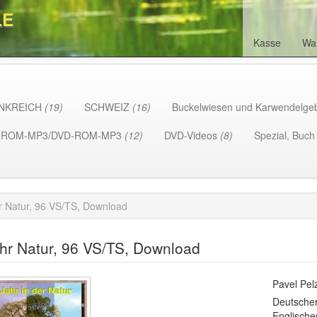
LE
Kasse
Wa
NKREICH
(19)
SCHWEIZ
(16)
Buckelwiesen und Karwendelge
-ROM-MP3/DVD-ROM-MP3
(12)
DVD-Videos
(8)
Spezial, Buc
r Natur, 96 VS/TS, Download
hr Natur, 96 VS/TS, Download
Pavel Pel
Deutscher
Englische