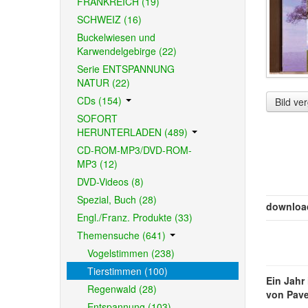
FRANKREICH (19)
SCHWEIZ (16)
Buckelwiesen und
Karwendelgebirge (22)
Serie ENTSPANNUNG
NATUR (22)
CDs (154)
Bild ve
SOFORT
HERUNTERLADEN (489)
CD-ROM-MP3/DVD-ROM-
MP3 (12)
DVD-Videos (8)
Spezial, Buch (28)
downloa
Engl./Franz. Produkte (33)
Themensuche (641)
Vogelstimmen (238)
Tierstimmen (100)
Ein Jahr 
Regenwald (28)
von Pave
Entspannung (103)