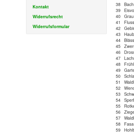
38 Bach
Kontakt
39 Eisvo
40 Graur
Widerrufsrecht
41 Fluss
Widerrufsformular
42 Gebir
43 Haub
44 Bläs
45 Zwerg
46 Dross
47 Lach
48 Frühl
49 Gart
50 Schla
51 Waldl
52 Wend
53 Schwa
54 Sper
55 Rotk
56 Zieg
57 Wald
58 Fasa
59 Hohl