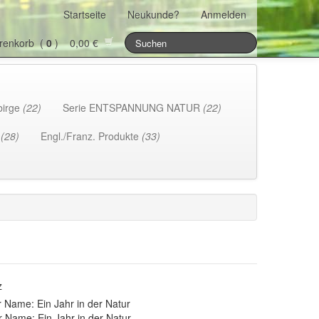
Startseite
Neukunde?
Anmelden
renkorb (
0
) 0,00 €
birge
(22)
Serie ENTSPANNUNG NATUR
(22)
h
(28)
Engl./Franz. Produkte
(33)
z
 Name: Ein Jahr in der Natur
r Name: Ein Jahr in der Natur