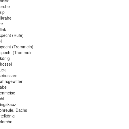
meise
erche
alp
lkrähe
er
ink
pecht (Rufe)
l
pecht (Trommeln)
specht (Trommeln
könig
rossel
uck
ebussard
ahrsgewitter
rabe
enmeise
ht
ingskauz
hreule, Dachs
elkönig
lerche