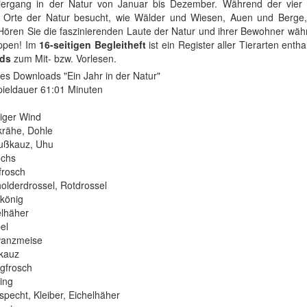
iergang in der Natur von Januar bis Dezember. Während der vier
 Orte der Natur besucht, wie Wälder und Wiesen, Auen und Berge,
ören Sie die faszinierenden Laute der Natur und ihrer Bewohner währe
uppen! Im
16-seitigen Begleitheft
ist ein Register aller Tierarten enth
ds
zum Mit- bzw. Vorlesen.
s Downloads "Ein Jahr in der Natur"
ieldauer 61:01 Minuten
ger Wind
rähe, Dohle
ßkauz, Uhu
chs
rosch
derdrossel, Rotdrossel
önig
lhäher
el
anzmeise
kauz
gfrosch
ing
echt, Kleiber, Eichelhäher