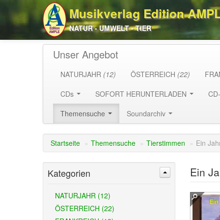
Musikverlag Edition AMP
NATUR - UMWELT - TIER
Unser Angebot
NATURJAHR
(12)
ÖSTERREICH
(22)
FRA
CDs
SOFORT HERUNTERLADEN
CD
Themensuche
Soundarchiv
Startseite
»
Themensuche
»
Tierstimmen
»
Ein Jah
Ein Ja
Kategorien
NATURJAHR (12)
ÖSTERREICH (22)