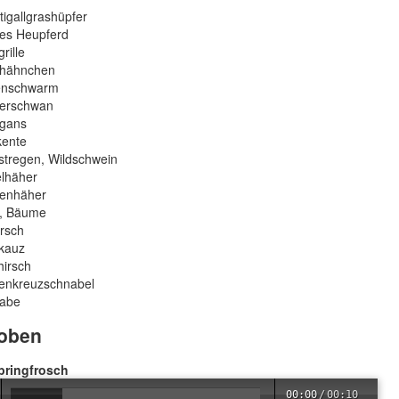
igallgrashüpfer
es Heupferd
rille
hähnchen
enschwarm
erschwan
gans
ente
tregen, Wildschwein
lhäher
enhäher
, Bäume
rsch
kauz
irsch
enkreuzschnabel
rabe
oben
pringfrosch
00:00
/
00:10