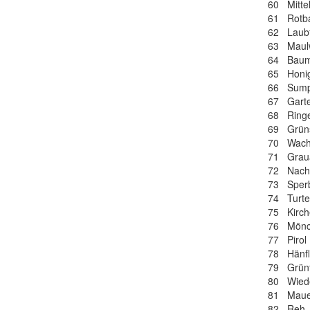
60 Mitte
61 Rotba
62 Laubf
63 Maulw
64 Baum
65 Honig
66 Sump
67 Garte
68 Ringe
69 Grüns
70 Wachte
71 Gra
72 Nacht
73 Sper
74 Turte
75 Kirch
76 Mönc
77 Pirol
78 Hänfl
79 Grünf
80 Wiede
81 Mauer
82 Reh