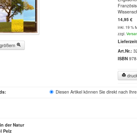
Französis
Wissensch
14,95 €
inkl. 19 % 
zzgl.
Versa
Lieferzeit
rgrößern
Art.Nr.:
3
ISBN
978
druc
ds:
Diesen Artikel können Sie direkt nach Ihr
in der Natur
l Pelz