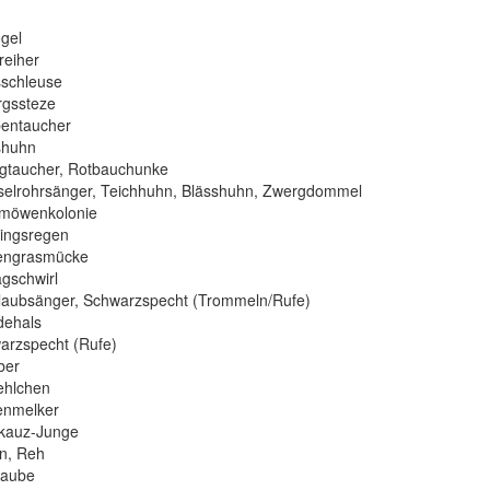
gel
eiher
schleuse
gssteze
entaucher
shuhn
taucher, Rotbauchunke
elrohrsänger, Teichhuhn, Blässhuhn, Zwergdommel
möwenkolonie
ingsregen
engrasmücke
gschwirl
aubsänger, Schwarzspecht (Trommeln/Rufe)
ehals
rzspecht (Rufe)
ber
ehlchen
enmelker
kauz-Junge
n, Reh
taube