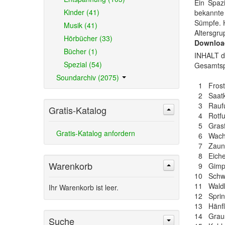
Ein Spaz
Kinder (41)
bekannte
Sümpfe. H
Musik (41)
Altersgr
Hörbücher (33)
Downloa
Bücher (1)
INHALT de
Spezial (54)
Gesamtsp
Soundarchiv (2075)
1 Frosti
2 Saatk
3 Raufu
Gratis-Katalog
4 Rotfu
5 Grasf
Gratis-Katalog anfordern
6 Wachol
7 Zaunk
8 Eiche
Warenkorb
9 Gimp
10 Schw
11 Wald
Ihr Warenkorb ist leer.
12 Sprin
13 Hänfl
14 Grausp
Suche