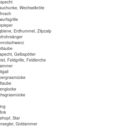
lspecht
uchunke, Wechselkröte
rosch
urfsgrille
pieper
biene, Erdhummel, Zilpzalp
frohrsänger
nrotschwanz
ltaube
pecht, Gelbspötter
l, Feldgrille, Feldlerche
uammer
igall
bergrasmücke
ltaube
englocke
hsgrasmücke
ing
ink
hopf, Star
segler, Goldammer