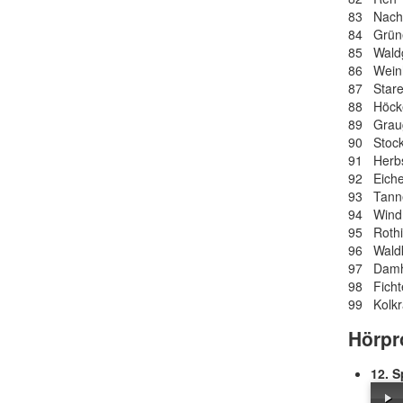
83 Nacht
84 Grün
85 Waldg
86 Wein
87 Star
88 Höck
89 Grau
90 Stock
91 Herbs
92 Eiche
93 Tann
94 Wind
95 Rothi
96 Wald
97 Damh
98 Ficht
99 Kolk
Hörpr
12. S