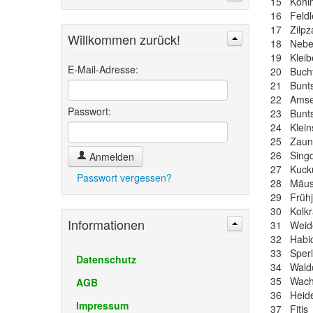
15 Kohl
16 Feldl
17 Zilpz
Willkommen zurück!
18 Nebe
Suchen
Erweiterte Suche »
19 Kleib
E-Mail-Adresse:
20 Buchf
21 Bunts
22 Amse
Passwort:
23 Bunts
24 Klein
25 Zaun
26 Singd
Anmelden
27 Kuck
Passwort vergessen?
28 Mäus
29 Frühj
30 Kolk
Informationen
31 Weid
32 Habic
33 Sperl
Datenschutz
34 Waldo
35 Wacht
AGB
36 Heide
Impressum
37 Fitis