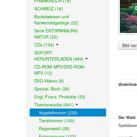
FRANKREICH (19)
SCHWEIZ (16)
Buckelwiesen und
Karwendelgebirge (22)
Serie ENTSPANNUNG
NATUR (22)
CDs (154)
Bild ve
SOFORT
HERUNTERLADEN (489)
CD-ROM-MP3/DVD-ROM-
MP3 (12)
DVD-Videos (8)
downloa
Spezial, Buch (28)
Engl./Franz. Produkte (33)
Themensuche (641)
Vogelstimmen (238)
Der Wald 
Tierstimmen (100)
Spieldaue
Regenwald (28)
Entspannung (103)