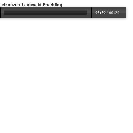
ogelkonzert Laubwald Fruehling
00:00
/
00:26