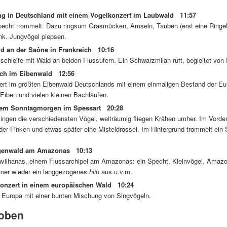
ng in Deutschland mit einem Vogelkonzert im Laubwald 11:57
echt trommelt. Dazu ringsum Grasmücken, Amseln, Tauben (erst eine Ringelta
nk. Jungvögel piepsen.
d an der Saône in Frankreich 10:16
schleife mit Wald an beiden Flussufern. Ein Schwarzmilan ruft, begleitet von
h im Eibenwald 12:56
rt im größten Eibenwald Deutschlands mit einem einmaligen Bestand der Eur
 Eiben und vielen kleinen Bachläufen.
em Sonntagmorgen im Spessart 20:28
ingen die verschiedensten Vögel, weiträumig fliegen Krähen umher. Im Vorde
er Finken und etwas später eine Misteldrossel. Im Hintergrund trommelt ein 
enwald am Amazonas 10:13
avilhanas, einem Flussarchipel am Amazonas: ein Specht, Kleinvögel, Amaz
mer wieder ein langgezogenes
hiih
aus u.v.m.
onzert in einem europäischen Wald 10:24
n Europa mit einer bunten Mischung von Singvögeln.
oben