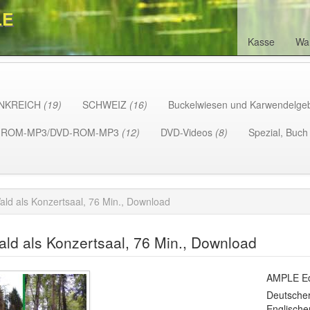
LE
Kasse
Wa
NKREICH
(19)
SCHWEIZ
(16)
Buckelwiesen und Karwendelge
-ROM-MP3/DVD-ROM-MP3
(12)
DVD-Videos
(8)
Spezial, Buc
ald als Konzertsaal, 76 Min., Download
ld als Konzertsaal, 76 Min., Download
AMPLE Ed
Deutscher
Englische