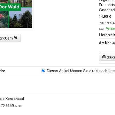
Französis
Wissensch
14,95 €
inkl. 19 % 
zzgl.
Versa
Lieferzeit
rgrößern
Art.Nr.:
3
druc
ds:
Diesen Artikel können Sie direkt nach Ihr
als Konzertsaal
r 76:14 Minuten