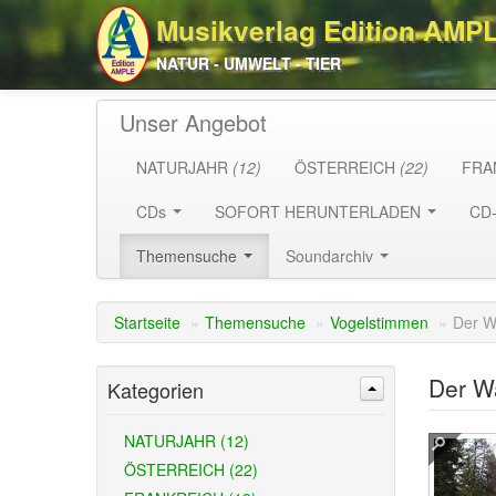
Musikverlag Edition AMP
NATUR - UMWELT - TIER
Unser Angebot
NATURJAHR
(12)
ÖSTERREICH
(22)
FRA
CDs
SOFORT HERUNTERLADEN
CD
Themensuche
Soundarchiv
Startseite
»
Themensuche
»
Vogelstimmen
»
Der W
Der Wa
Kategorien
NATURJAHR (12)
ÖSTERREICH (22)