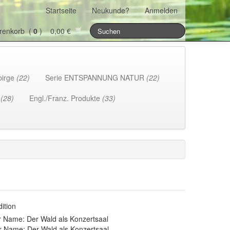
Startseite
Neukunde?
Anmelden
renkorb (
0
) 0,00 €
birge
(22)
Serie ENTSPANNUNG NATUR
(22)
h
(28)
Engl./Franz. Produkte
(33)
ition
 Name: Der Wald als Konzertsaal
r Name: Der Wald als Konzertsaal