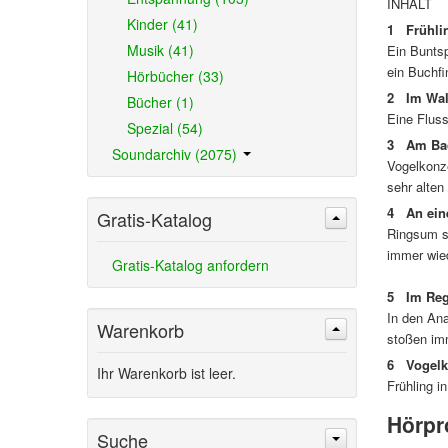
INHALT
Kinder (41)
1 Frühli
Musik (41)
Ein Buntsp
ein Buchfi
Hörbücher (33)
2 Im Wal
Bücher (1)
Eine Fluss
Spezial (54)
3 Am Bac
Soundarchiv (2075)
Vogelkonze
sehr alten
4 An ein
Gratis-Katalog
Ringsum s
immer wied
Gratis-Katalog anfordern
5 Im Reg
In den An
Warenkorb
stoßen im
6 Vogelk
Ihr Warenkorb ist leer.
Frühling i
Hörpr
Suche