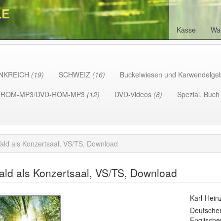
LE
Kasse
Wa
NKREICH
(19)
SCHWEIZ
(16)
Buckelwiesen und Karwendelge
-ROM-MP3/DVD-ROM-MP3
(12)
DVD-Videos
(8)
Spezial, Buc
ald als Konzertsaal, VS/TS, Download
ald als Konzertsaal, VS/TS, Download
Karl-Hein
Deutscher
Englische