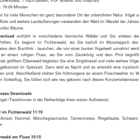
s Downloads: 7 mp3-Dateien, PDF Booklet und Inlaycard
: 79:09 Minuten
st für viele Menschen ein ganz besonderer Ort der unberührten Natur. Vögel u
Rufe und weitere Lautäußerungen verwandeln den Wald im Wandel der Jahresze
voller Bäume.
wnload
entführt in verschiedene heimische Wälder und Sie erleben di
ftritten. Es beginnt im Fichtenwald, wo Sie barfuß im Moosteppich de
eise dem Buchfink - lauschen, die von einer bunten Vogelwelt umrahmt werde
an einem ruhigen Fluss, wo Sie vom Zaunkönig und dem Pirol begrüßt
nds größtem Eibenwald begleiten Sie eine Singdrossel und viele weitere Vög
ogelkonzert im Spessart. Dann wird es Nacht und es entsteht eine mystisc
ren sind. Abschließend stehen Sie frühmorgens an einem Froschweiher im W
 Vorbeiflug. Sie fühlen sich wie neu geboren nach diesen Konzerterlebnisse
ieses Downloads
ogel-/Tierstimmen in der Reihenfolge ihres ersten Auftretens)
t im Fichtenwald 11:19
 Amsel, Hummel, Mönchsgrasmücke, Tannenmeise, Ringeltaube, Schwarz-/B
er
nwald am Fluss 10:15