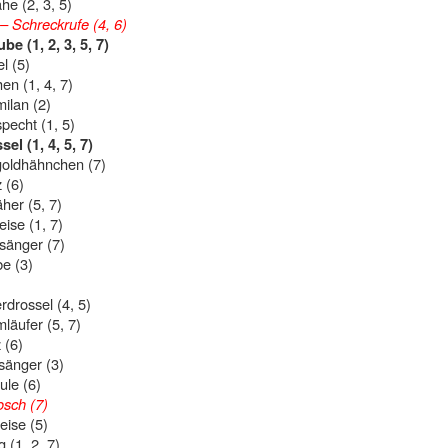
e (2, 3, 5)
 Schreckrufe (4, 6)
be (1, 2, 3, 5, 7)
l (5)
en (1, 4, 7)
ilan (2)
pecht (1, 5)
el (1, 4, 5, 7)
ldhähnchen (7)
 (6)
her (5, 7)
ise (1, 7)
sänger (7)
be (3)
drossel (4, 5)
äufer (5, 7)
 (6)
sänger (3)
ule (6)
osch (7)
ise (5)
 (1, 2, 7)