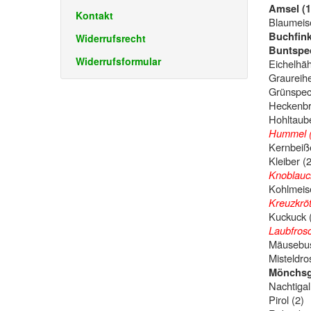
Amsel (1,
Kontakt
Blaumeis
Buchfink 
Widerrufsrecht
Buntspech
Widerrufsformular
Eichelhäh
Graureihe
Grünspech
Heckenbr
Hohltaube
Hummel (
Kernbeiße
Kleiber (2
Knoblauch
Kohlmeis
Kreuzkröt
Kuckuck (
Laubfrosc
Mäusebus
Misteldro
Mönchsgr
Nachtigall
Pirol (2)