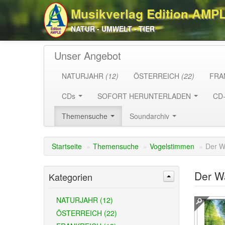
Musikverlag Edition AMP
NATUR - UMWELT - TIER
Unser Angebot
NATURJAHR
(12)
ÖSTERREICH
(22)
FRA
CDs
SOFORT HERUNTERLADEN
CD
Themensuche
Soundarchiv
Startseite
»
Themensuche
»
Vogelstimmen
»
Der W
Der W
Kategorien
NATURJAHR (12)
ÖSTERREICH (22)