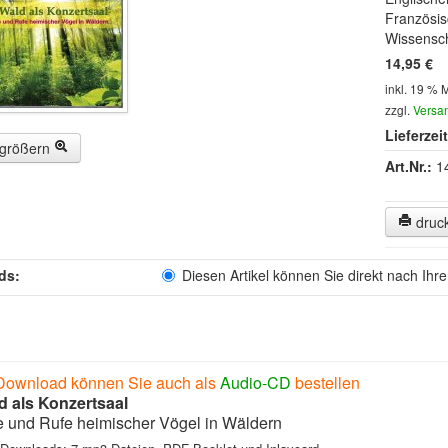
Französis
Wissensch
14,95 €
inkl. 19 % 
zzgl.
Versa
Lieferzeit
rgrößern
Art.Nr.:
1
druc
ds:
Diesen Artikel können Sie direkt nach Ihr
Download können Sie auch als
Audio-CD
bestellen
d als Konzertsaal
 und Rufe heimischer Vögel in Wäldern