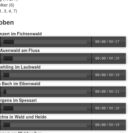
lker (6)
1, 3, 4, 7)
oben
nzert im Fichtenwald
00:00
/
00:17
m Auenwald am Fluss
00:00
/
00:20
ruehling im Laubwald
00:00
/
00:19
m Bach im Eibenwald
00:00
/
00:21
orgens im Spessart
00:00
/
00:18
chts in Wald und Heide
00:00
/
00:19