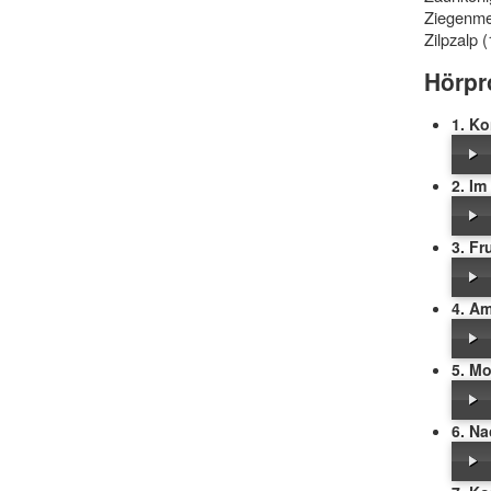
Ziegenme
Zilpzalp (
Hörpr
1. Ko
2. I
3. F
4. A
5. M
6. Na