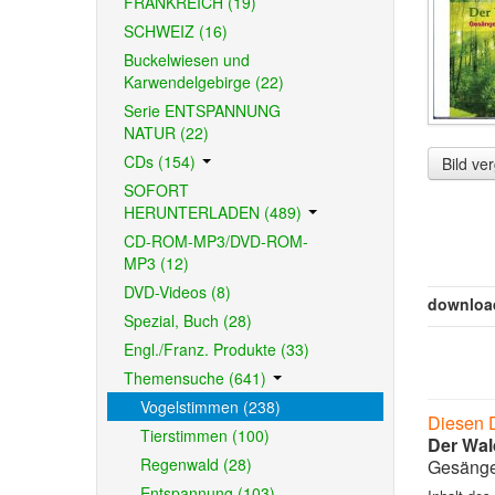
FRANKREICH (19)
SCHWEIZ (16)
Buckelwiesen und
Karwendelgebirge (22)
Serie ENTSPANNUNG
NATUR (22)
CDs (154)
Bild ve
SOFORT
HERUNTERLADEN (489)
CD-ROM-MP3/DVD-ROM-
MP3 (12)
DVD-Videos (8)
downloa
Spezial, Buch (28)
Engl./Franz. Produkte (33)
Themensuche (641)
Vogelstimmen (238)
Diesen 
Tierstimmen (100)
Der Wal
Regenwald (28)
Gesänge
Entspannung (103)