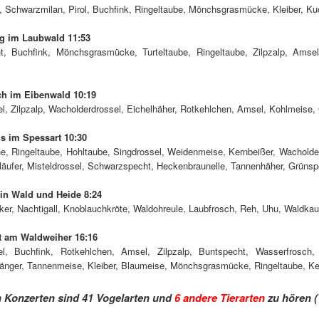
, Schwarzmilan, Pirol, Buchfink, Ringeltaube, Mönchsgrasmücke, Kleiber, K
ng im Laubwald 11:53
t, Buchfink, Mönchsgrasmücke, Turteltaube, Ringeltaube, Zilpzalp, Ams
h im Eibenwald 10:19
l, Zilpzalp, Wacholderdrossel, Eichelhäher, Rotkehlchen, Amsel, Kohlmeise,
s im Spessart 10:30
e, Ringeltaube, Hohltaube, Singdrossel, Weidenmeise, Kernbeißer, Wachold
äufer, Misteldrossel, Schwarzspecht, Heckenbraunelle, Tannenhäher, Grünsp
 in Wald und Heide 8:24
er, Nachtigall, Knoblauchkröte, Waldohreule, Laubfrosch, Reh, Uhu, Waldkau
t am Waldweiher 16:16
el, Buchfink, Rotkehlchen, Amsel, Zilpzalp, Buntspecht, Wasserfrosc
sänger, Tannenmeise, Kleiber, Blaumeise, Mönchsgrasmücke, Ringeltaube, Ke
n Konzerten sind 41 Vogelarten und
6 andere Tierarten
zu hören (