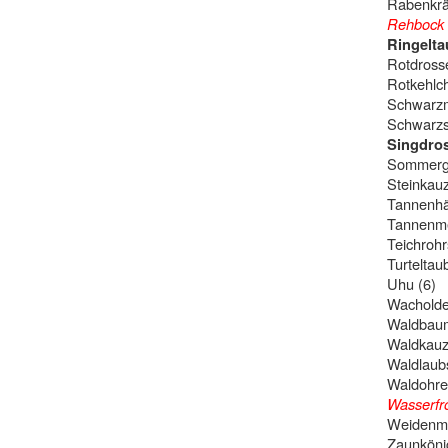
Rabenkräh
Rehbock –
Ringeltau
Rotdrosse
Rotkehlch
Schwarzm
Schwarzs
Singdross
Sommergo
Steinkauz
Tannenhä
Tannenme
Teichrohr
Turteltau
Uhu (6)
Wacholder
Waldbauml
Waldkauz
Waldlaub
Waldohre
Wasserfr
Weidenme
Zaunkönig