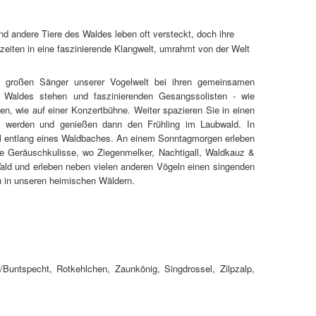
nd andere Tiere des Waldes leben oft versteckt, doch ihre
iten in eine faszinierende Klangwelt, umrahmt von der Welt
e großen Sänger unserer Vogelwelt bei ihren gemeinsamen
s Waldes stehen und faszinierenden Gesangssolisten - wie
n, wie auf einer Konzertbühne. Weiter spazieren Sie in einen
 werden und genießen dann den Frühling im Laubwald. In
el entlang eines Waldbaches. An einem Sonntagmorgen erleben
he Geräuschkulisse, wo Ziegenmelker, Nachtigall, Waldkauz &
ald und erleben neben vielen anderen Vögeln einen singenden
n in unseren heimischen Wäldern.
untspecht, Rotkehlchen, Zaunkönig, Singdrossel, Zilpzalp,