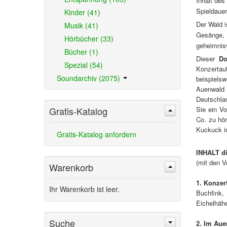
Inhalt de
Spieldauer
Kinder (41)
Der Wald i
Musik (41)
Gesänge, 
Hörbücher (33)
geheimnis
Bücher (1)
Dieser
Do
Spezial (54)
Konzertau
Soundarchiv (2075)
beispielsw
Auenwald 
Deutschla
Gratis-Katalog
Sie ein V
Co. zu hö
Kuckuck im
Gratis-Katalog anfordern
INHALT d
(mit den V
Warenkorb
1. Konzer
Ihr Warenkorb ist leer.
Buchfink,
Eichelhäh
Suche
2. Im Aue