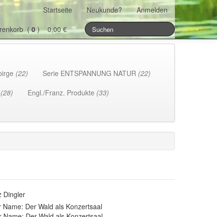
Startseite
Neukunde?
Anmelden
renkorb (
0
) 0,00 €
birge
(22)
Serie ENTSPANNUNG NATUR
(22)
h
(28)
Engl./Franz. Produkte
(33)
z Dingler
 Name: Der Wald als Konzertsaal
r Name: Der Wald als Konzertsaal