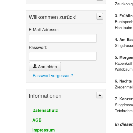
Zaunkönig
Willkommen zurück!
3. Frühli
Buntspech
Suchen
Erweiterte Suche »
Hohltaube
E-Mail-Adresse:
4. Am Bac
Singdrosse
Passwort:
5. Morgen
Rabenkräh
Anmelden
Waldbauml
Passwort vergessen?
6. Nachts
Ziegenmelk
Informationen
7. Konzer
Singdross
Datenschutz
Teichrohr
AGB
In diese
Impressum