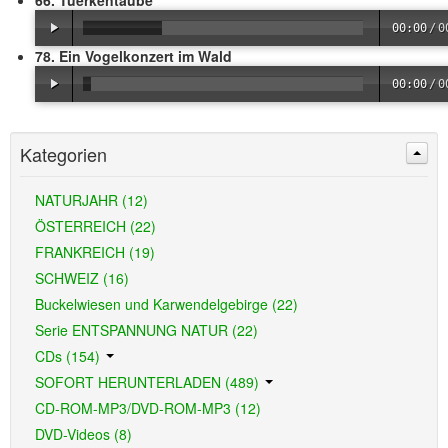
66. Tuerkentaube
00:00
/
0
78. Ein Vogelkonzert im Wald
00:00
/
0
Kategorien
NATURJAHR (12)
ÖSTERREICH (22)
FRANKREICH (19)
SCHWEIZ (16)
Buckelwiesen und Karwendelgebirge (22)
Serie ENTSPANNUNG NATUR (22)
CDs (154)
SOFORT HERUNTERLADEN (489)
CD-ROM-MP3/DVD-ROM-MP3 (12)
DVD-Videos (8)