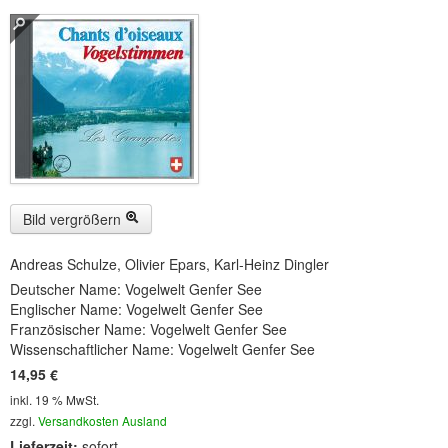
Buckelwiesen und Karwendelgebirge
(22)
Serie ENTSPANNUNG NATUR
(22)
CDs
SOFORT HERUNTERLADEN
CD-ROM-MP3/DVD-ROM-MP3
(12)
DVD-Videos
(8)
Bild vergrößern
Spezial, Buch
(28)
Andreas Schulze, Olivier Epars, Karl-Heinz Dingler
Deutscher Name: Vogelwelt Genfer See
Engl./Franz. Produkte
(33)
Englischer Name: Vogelwelt Genfer See
Französischer Name: Vogelwelt Genfer See
Themensuche
Wissenschaftlicher Name: Vogelwelt Genfer See
14,95 €
Soundarchiv
inkl. 19 % MwSt.
zzgl.
Versandkosten Ausland
Lieferzeit:
sofort