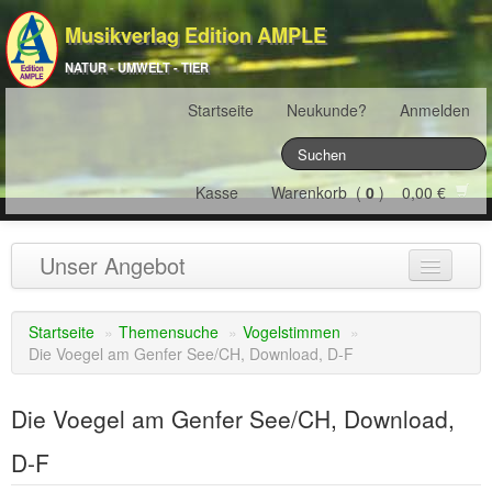
Musikverlag Edition AMPLE
NATUR - UMWELT - TIER
Startseite
Neukunde?
Anmelden
Kasse
Warenkorb (
0
) 0,00 €
Unser Angebot
NATURJAHR
(12)
Startseite
»
Themensuche
»
Vogelstimmen
»
Die Voegel am Genfer See/CH, Download, D-F
ÖSTERREICH
(22)
FRANKREICH
(19)
Die Voegel am Genfer See/CH, Download,
SCHWEIZ
(16)
D-F