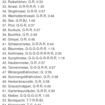
32. Rotkehlchen, G-R, 0:33
33. Amsel, G-R-R-R-R, 1:35
34. Singdrossel, G-R-R, 0:57
35. Wacholderdrossel, G-R-R, 0:46
36. Star, G-R-BJ, 1:06
37. Pirol, G-G-R, 0:37
38. Kuckuck, G-R-R, 0:37
39. Buchfink, G-R, 0:39
40. Gimpel, G-R, 0:46
41. Schwanzmeise, G-R-R-R, 0:44
42. Blaumeise, G-G-G-G-R-R, 1:18
43. Kohlmeise, G-G-G-G-R-R-R-R, 2:00
44. Sumpfmeise, G-G-G-G-R-R-R-R, 1:18
45. Haubenmeise, G-R, 0:37
46. Tannenmeise, G-G-G-R-R, 0:57
47. Wintergoldhähnchen, G, 0:39
48. Sommergoldhähnchen, G-R, 0:38
49. Heckenbraunelle, G-R, 0:38
50. Grauschnäpper, G-R-R, 0:40
51. Gartenbaumläufer, G-R-R, 0:39
52. Kleiber, G-G-G-G-G-R, 1:05
53. Buntspecht, T-T-R-R-BJ
54. Kleinspecht, T-G, 0:42