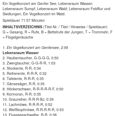
Ein Vogelkonzert am Genfer See; Lebensraum Wasser;
Lebensraum Sumpf; Lebensraum Wald; Lebensraum Feldflur und
Siedlungen; Ein Vogelkonzert im Wald.
Spieldauer 71:57 Minuten
INHALTSVERZEICHNIS
(Titel-Nr. / Titel / Hinweise / Spieldauer)
G = Gesang, R = Rufe, B = Bettelrufe der Jungen, T = Trommeln, F
= Flügelgeräusche
1. Ein Vogelkonzert am Genfersee, 2:56
Lebensraum Wasser
2. Haubentaucher, G-G-G-G, 0:50
3. Zwergtaucher, G-G-R-R, 1:03
4. Stockente, R-R, 0:34
5. Reiherente, R-R-R, 0:32
6. Tafelente, R-R-R, 0:35
7. Gänsesäger, R-R, 0:35
8. Höckerschwan, R-R-R-R-R-F, 0:50
9. Kormoran, R-R, 0:35
10. Graureiher, R-R-R-BJ, 0:39
11. Lachmöwe, R-R-R-R, 0:52
12. Weißkopfmöwe, R-R-R-R-R, 0:53
13. Flussseeschwalbe, R-R, 0:38