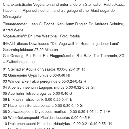
Charakteristische Vogelarten sind unter anderem Steinadler, Raufußkauz,
Haselhuhn, Alpenschneehuhn und als gelegentlicher Gast sogar der
Gänsegeier.
Tonaufnahmen:
Jean C. Roché, Karl-Heinz Dingler, Dr. Andreas Schulze,
Alfred Werle
Vogelauswahl:
Dr. Uwe Westphal
, Foto:
fotolia
INHALT dieses Downloades "Die Vogelwelt im Berchtesgadener Land"
Gesamtspieldauer 27:29 Minuten
G = Gesang, R = Rufe, F = Fluggeräusche, B = Balz, T = Trommeln, ZG
= Zwitschergesang
01 Steinadler Aquila chrysaetos 0:00-0:28-1:01 R
02 Gänsegeier Gyps fulvus 0:00-0:46 RF
03 Wanderfalke Falco peregrinus 0:00-0:24-0:42 R
04 Alpenschneehuhn Lagopus mutus 0:00-0:32-0:53 GF
05 Auerhuhn Tetrao urogallus 0:00-0:46 G
06 Birkhuhn Tetrao tetrix 0:00-0:29-0:41 B
07 Haselhuhn Bonasa bonasia 0:00-0:30-0:49 G
08 Schwarzspecht Dryocopus martius 0:00-0:39-1:05-1:17 TFR
09 Weißrückenspecht Picoides leucotos 0:00-0:45 R
10 Dreizehenspecht Picoides tridactylus 0:00-0:21-0:49-0:55 TR