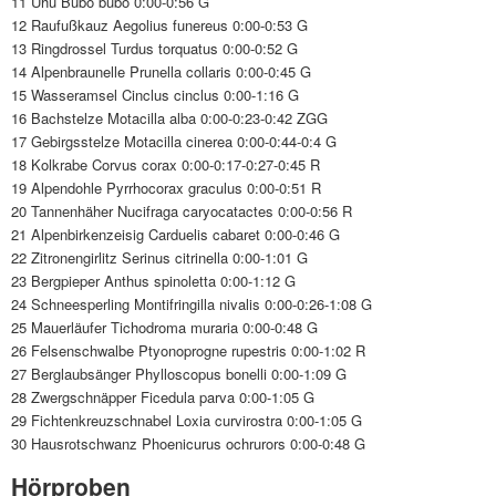
11 Uhu Bubo bubo 0:00-0:56 G
12 Raufußkauz Aegolius funereus 0:00-0:53 G
13 Ringdrossel Turdus torquatus 0:00-0:52 G
14 Alpenbraunelle Prunella collaris 0:00-0:45 G
15 Wasseramsel Cinclus cinclus 0:00-1:16 G
16 Bachstelze Motacilla alba 0:00-0:23-0:42 ZGG
17 Gebirgsstelze Motacilla cinerea 0:00-0:44-0:4 G
18 Kolkrabe Corvus corax 0:00-0:17-0:27-0:45 R
19 Alpendohle Pyrrhocorax graculus 0:00-0:51 R
20 Tannenhäher Nucifraga caryocatactes 0:00-0:56 R
21 Alpenbirkenzeisig Carduelis cabaret 0:00-0:46 G
22 Zitronengirlitz Serinus citrinella 0:00-1:01 G
23 Bergpieper Anthus spinoletta 0:00-1:12 G
24 Schneesperling Montifringilla nivalis 0:00-0:26-1:08 G
25 Mauerläufer Tichodroma muraria 0:00-0:48 G
26 Felsenschwalbe Ptyonoprogne rupestris 0:00-1:02 R
27 Berglaubsänger Phylloscopus bonelli 0:00-1:09 G
28 Zwergschnäpper Ficedula parva 0:00-1:05 G
29 Fichtenkreuzschnabel Loxia curvirostra 0:00-1:05 G
30 Hausrotschwanz Phoenicurus ochrurors 0:00-0:48 G
Hörproben