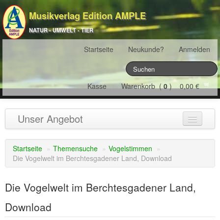
Musikverlag Edition AMPLE
NATUR - UMWELT - TIER
Startseite
Neukunde?
Anmelden
Kasse
Warenkorb (
0
) 0,00 €
Unser Angebot
NATURJAHR
(12)
Startseite
»
Themensuche
»
Vogelstimmen
»
Die Vogelwelt im Berchtesgadener Land, Download
ÖSTERREICH
(22)
FRANKREICH
(19)
Die Vogelwelt im Berchtesgadener Land,
SCHWEIZ
(16)
Download