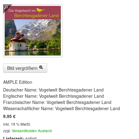
Buckelwiesen und Karwendelgebirge
(22)
Serie ENTSPANNUNG NATUR
(22)
CDs
SOFORT HERUNTERLADEN
CD-ROM-MP3/DVD-ROM-MP3
(12)
DVD-Videos
(8)
Bild vergrößern
Spezial, Buch
(28)
AMPLE Edition
Deutscher Name: Vogelwelt Berchtesgadener Land
Engl./Franz. Produkte
(33)
Englischer Name: Vogelwelt Berchtesgadener Land
Französischer Name: Vogelwelt Berchtesgadener Land
Themensuche
Wissenschaftlicher Name: Vogelwelt Berchtesgadener Land
9,95 €
Soundarchiv
inkl. 19 % MwSt.
zzgl.
Versandkosten Ausland
Lieferzeit:
sofort