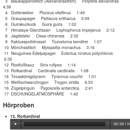
3 Blaukappensittich (Alexandrasittich) Polytelis alexandrae
4:38
4 Dotterweber Ploceus vitellinus 1:49
5 Graupapagei Psittacus erithacus 5:09
6 Guirakuckuck Guira guira 1:02
7 Himalaya-Glanzfasan Lophophorus impejanus 2:12
8 Jagdelster Cissa chinensis 2:32
9 Kaktusspottdrossel Toxostoma bendirei 1:07
10 Mönchssittich Myiopsitta monachus 3:16
11 Neuguinea-Edelpapagei Eclectus roratus polychloros
6:35
12 Rostfußkauz Strix rufipes 1:14
13 Rotkardinal Cardinalis cardinalis 1:08
14 Texaskönigstyrann Tyrannus couchii 1:01
15 Weißschwanztrogon Trogon viridis 6:53
16 Zügelpinguin Pygoscelis antarctica 2:41
17 DSCHUNGELATMOSPHÄRE 1:42
Hörproben
13. Rotkardinal
00:00
/
0