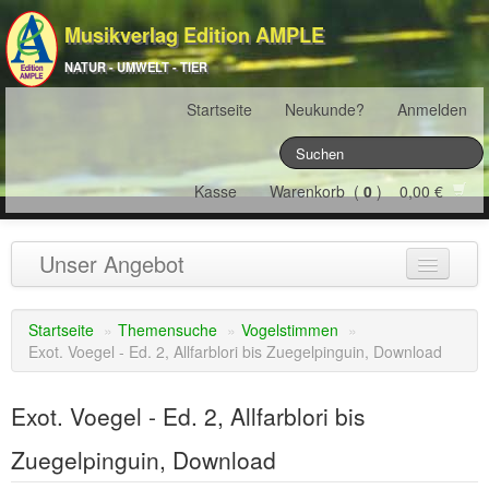
Musikverlag Edition AMPLE
NATUR - UMWELT - TIER
Startseite
Neukunde?
Anmelden
Kasse
Warenkorb (
0
) 0,00 €
Unser Angebot
NATURJAHR
(12)
Startseite
»
Themensuche
»
Vogelstimmen
»
Exot. Voegel - Ed. 2, Allfarblori bis Zuegelpinguin, Download
ÖSTERREICH
(22)
FRANKREICH
(19)
Exot. Voegel - Ed. 2, Allfarblori bis
SCHWEIZ
(16)
Zuegelpinguin, Download