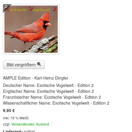
Buckelwiesen und Karwendelgebirge
(22)
Serie ENTSPANNUNG NATUR
(22)
CDs
SOFORT HERUNTERLADEN
CD-ROM-MP3/DVD-ROM-MP3
(12)
DVD-Videos
(8)
Bild vergrößern
Spezial, Buch
(28)
AMPLE Edition - Karl-Heinz Dingler
Deutscher Name: Exotische Vogelwelt - Edition 2
Engl./Franz. Produkte
(33)
Englischer Name: Exotische Vogelwelt - Edition 2
Französischer Name: Exotische Vogelwelt - Edition 2
Themensuche
Wissenschaftlicher Name: Exotische Vogelwelt - Edition 2
9,95 €
Soundarchiv
inkl. 19 % MwSt.
zzgl.
Versandkosten Ausland
Lieferzeit:
sofort