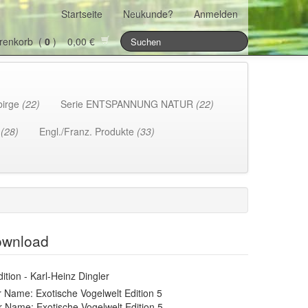
Startseite
Neukunde?
Anmelden
renkorb (
0
) 0,00 €
birge
(22)
Serie ENTSPANNUNG NATUR
(22)
h
(28)
Engl./Franz. Produkte
(33)
Download
tion - Karl-Heinz Dingler
 Name: Exotische Vogelwelt Edition 5
r Name: Exotische Vogelwelt Edition 5