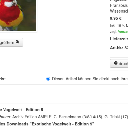
Französis
Wissensch
9,95 €
inkl. 19 % 
zzgl.
Versa
Lieferzeit
rgrößern
Art.Nr.:
8
druc
ds:
Diesen Artikel können Sie direkt nach Ihr
e Vogelwelt - Edition 5
ahmen:
Archiv Edition AMPLE, C. Fackelmann (3/8/14/15), G. Trinkl (17
es Downloads "Exotische Vogelwelt - Edition 5"