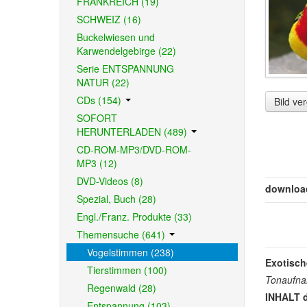
FRANKREICH (19)
SCHWEIZ (16)
Buckelwiesen und
Karwendelgebirge (22)
Serie ENTSPANNUNG
NATUR (22)
CDs (154)
Bild ve
SOFORT
HERUNTERLADEN (489)
CD-ROM-MP3/DVD-ROM-
MP3 (12)
DVD-Videos (8)
downloa
Spezial, Buch (28)
Engl./Franz. Produkte (33)
Themensuche (641)
Vogelstimmen (238)
Exotisch
Tierstimmen (100)
Tonaufn
Regenwald (28)
INHALT d
Entspannung (103)