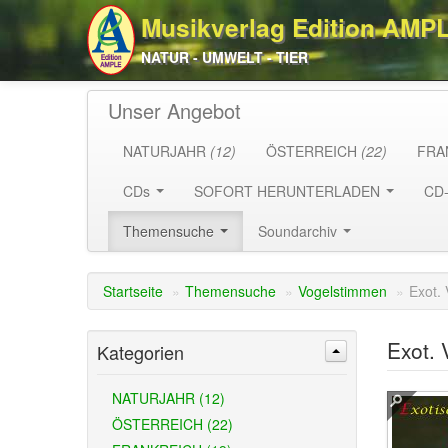
Musikverlag Edition AMP
NATUR - UMWELT - TIER
Unser Angebot
NATURJAHR
(12)
ÖSTERREICH
(22)
FRA
CDs
SOFORT HERUNTERLADEN
CD
Themensuche
Soundarchiv
Startseite
»
Themensuche
»
Vogelstimmen
»
Exot. 
Exot. 
Kategorien
NATURJAHR (12)
ÖSTERREICH (22)