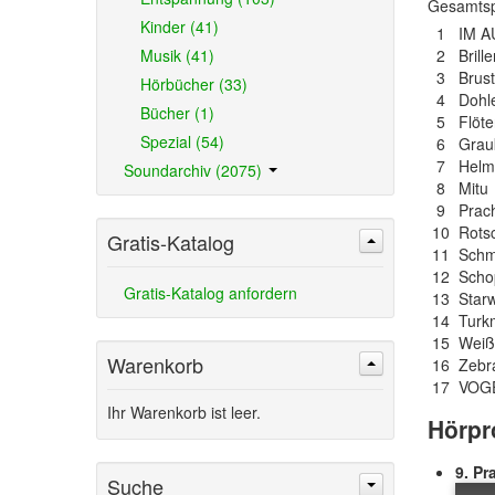
Gesamtsp
Kinder (41)
1 IM A
Musik (41)
2 Brille
3 Brustb
Hörbücher (33)
4 Dohl
Bücher (1)
5 Flöte
Spezial (54)
6 Grauk
7 Helmw
Soundarchiv (2075)
8 Mitu
9 Prach
10 Rotsc
Gratis-Katalog
11 Schm
12 Scho
Gratis-Katalog anfordern
13 Star
14 Turk
15 Weiß
Warenkorb
16 Zebra
17 VOG
Ihr Warenkorb ist leer.
Hörpr
9. Pr
Suche