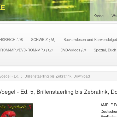
LE
Kasse
Wa
NKREICH
(19)
SCHWEIZ
(16)
Buckelwiesen und Karwendelge
-ROM-MP3/DVD-ROM-MP3
(12)
DVD-Videos
(8)
Spezial, Buc
Voegel - Ed. 5, Brillenstaerling bis Zebrafink, Download
Voegel - Ed. 5, Brillenstaerling bis Zebrafink, 
AMPLE Edi
Deutscher
Englische