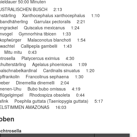
ieldauer 50:00 Minuten
USTRALISCHEN BUSCH 2:13
nstärling Xanthocephalus xanthocephalus 1:10
andhäherling Garrulax pectoralis 2:21
engrackel Quiscalus mexicanus 1:24
nvogel Gymnorhina tibicen 1:33
opfwürger Malaconotus blanchoti 1:54
achtel Callipepla gambelii 1:43
 Mitu mitu 0:43
trosella Platycercus eximius 4:30
hulterstärling Agelaius phoeniceus 1:09
alschnabelkardinal Cardinalis sinuatus 1:20
pffrankolin Francolinus sephaena 1:30
weber Dinemellia dinemelli 2:04
menen-Uhu Bubo bubo omissus 4:19
flügelgimpel Rhodospiza obsoleta 0:44
fink Poephila guttata (Taeniopygia guttata) 5:17
ELSTIMMEN AMAZONAS 16:03
oben
achtrosella