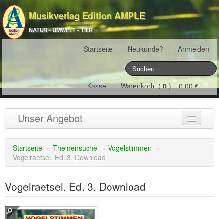
Musikverlag Edition AMPLE
NATUR - UMWELT - TIER
Startseite
Neukunde?
Anmelden
Kasse
Warenkorb (
0
) 0,00 €
Unser Angebot
NATURJAHR
(12)
Startseite
»
Themensuche
»
Vogelstimmen
»
Vogelraetsel, Ed. 3, Download
ÖSTERREICH
(22)
FRANKREICH
(19)
Vogelraetsel, Ed. 3, Download
SCHWEIZ
(16)