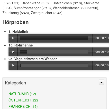
(0:26/1:31), Rabenkrähe (3:52), Rotkehlchen (3:16), Stockente
(0:34), Sumpfrohrsänger (7:13), Wacholderdrossel (2:05/2:50),
Zaunkönig (5:48), Zwergtaucher (3:45).
Hörproben
1. Heidefink
00:00
/
0
15. Rohrhenne
00:00
/
0
25. Vogelstimmen am Wasser
00:00
/
0
Kategorien
NATURJAHR (12)
ÖSTERREICH (22)
FRANKREICH (19)