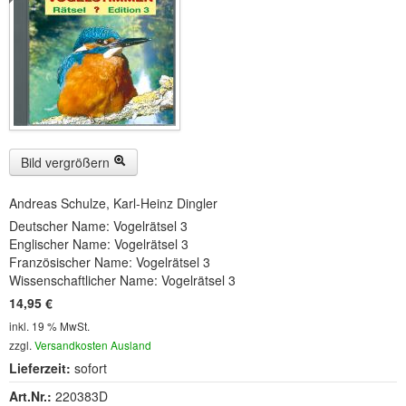
Buckelwiesen und Karwendelgebirge
(22)
Serie ENTSPANNUNG NATUR
(22)
CDs
SOFORT HERUNTERLADEN
CD-ROM-MP3/DVD-ROM-MP3
(12)
Bild vergrößern
DVD-Videos
(8)
Andreas Schulze, Karl-Heinz Dingler
Deutscher Name: Vogelrätsel 3
Spezial, Buch
(28)
Englischer Name: Vogelrätsel 3
Französischer Name: Vogelrätsel 3
Engl./Franz. Produkte
(33)
Wissenschaftlicher Name: Vogelrätsel 3
14,95 €
Themensuche
inkl. 19 % MwSt.
Soundarchiv
zzgl.
Versandkosten Ausland
Lieferzeit:
sofort
Art.Nr.:
220383D