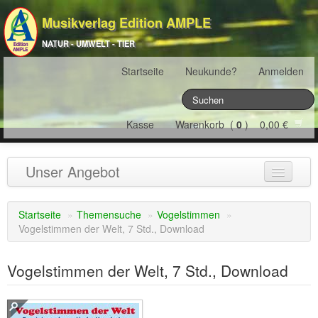
Musikverlag Edition AMPLE
NATUR - UMWELT - TIER
Startseite
Neukunde?
Anmelden
Kasse
Warenkorb (
0
) 0,00 €
Unser Angebot
NATURJAHR
(12)
Startseite
»
Themensuche
»
Vogelstimmen
»
Vogelstimmen der Welt, 7 Std., Download
ÖSTERREICH
(22)
FRANKREICH
(19)
Vogelstimmen der Welt, 7 Std., Download
SCHWEIZ
(16)