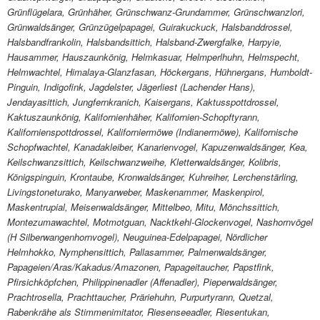
Grünflügelara, Grünhäher, Grünschwanz-Grundammer, Grünschwanzlori,
Grünwaldsänger, Grünzügelpapagei, Guirakuckuck, Halsbanddrossel,
Halsbandfrankolin, Halsbandsittich, Halsband-Zwergfalke, Harpyie,
Hausammer, Hauszaunkönig, Helmkasuar, Helmperlhuhn, Helmspecht,
Helmwachtel, Himalaya-Glanzfasan, Höckergans, Hühnergans, Humboldt-
Pinguin, Indigofink, Jagdelster, Jägerliest (Lachender Hans),
Jendayasittich, Jungfernkranich, Kaisergans, Kaktusspottdrossel,
Kaktuszaunkönig, Kalifornienhäher, Kalifornien-Schopftyrann,
Kalifornienspottdrossel, Kaliforniermöwe (Indianermöwe), Kalifornische
Schopfwachtel, Kanadakleiber, Kanarienvogel, Kapuzenwaldsänger, Kea,
Keilschwanzsittich, Keilschwanzweihe, Kletterwaldsänger, Kolibris,
Königspinguin, Krontaube, Kronwaldsänger, Kuhreiher, Lerchenstärling,
Livingstoneturako, Manyarweber, Maskenammer, Maskenpirol,
Maskentrupial, Meisenwaldsänger, Mittelbeo, Mitu, Mönchssittich,
Montezumawachtel, Motmotguan, Nacktkehl-Glockenvogel, Nashornvögel
(H Silberwangenhornvogel), Neuguinea-Edelpapagei, Nördlicher
Helmhokko, Nymphensittich, Pallasammer, Palmenwaldsänger,
Papageien/Aras/Kakadus/Amazonen, Papageitaucher, Papstfink,
Pfirsichköpfchen, Philippinenadler (Affenadler), Pieperwaldsänger,
Prachtrosella, Prachttaucher, Präriehuhn, Purpurtyrann, Quetzal,
Rabenkrähe als Stimmenimitator, Riesenseeadler, Riesentukan,