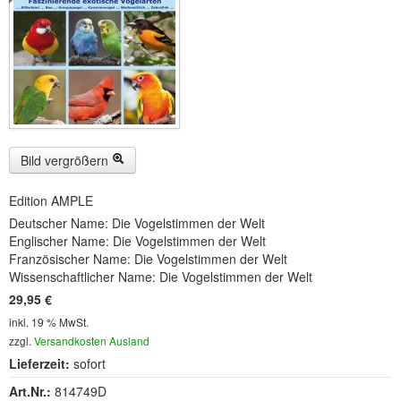
Buckelwiesen und Karwendelgebirge
(22)
Serie ENTSPANNUNG NATUR
(22)
CDs
SOFORT HERUNTERLADEN
CD-ROM-MP3/DVD-ROM-MP3
(12)
Bild vergrößern
DVD-Videos
(8)
Edition AMPLE
Deutscher Name: Die Vogelstimmen der Welt
Spezial, Buch
(28)
Englischer Name: Die Vogelstimmen der Welt
Französischer Name: Die Vogelstimmen der Welt
Engl./Franz. Produkte
(33)
Wissenschaftlicher Name: Die Vogelstimmen der Welt
29,95 €
Themensuche
inkl. 19 % MwSt.
Soundarchiv
zzgl.
Versandkosten Ausland
Lieferzeit:
sofort
Art.Nr.:
814749D