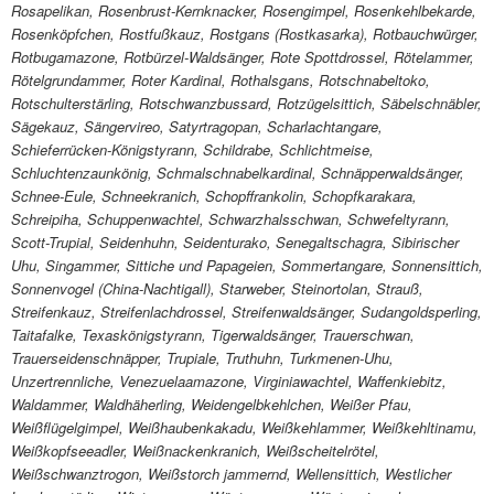
Rosapelikan, Rosenbrust-Kernknacker, Rosengimpel, Rosenkehlbekarde,
Rosenköpfchen, Rostfußkauz, Rostgans (Rostkasarka), Rotbauchwürger,
Rotbugamazone, Rotbürzel-Waldsänger, Rote Spottdrossel, Rötelammer,
Rötelgrundammer, Roter Kardinal, Rothalsgans, Rotschnabeltoko,
Rotschulterstärling, Rotschwanzbussard, Rotzügelsittich, Säbelschnäbler,
Sägekauz, Sängervireo, Satyrtragopan, Scharlachtangare,
Schieferrücken-Königstyrann, Schildrabe, Schlichtmeise,
Schluchtenzaunkönig, Schmalschnabelkardinal, Schnäpperwaldsänger,
Schnee-Eule, Schneekranich, Schopffrankolin, Schopfkarakara,
Schreipiha, Schuppenwachtel, Schwarzhalsschwan, Schwefeltyrann,
Scott-Trupial, Seidenhuhn, Seidenturako, Senegaltschagra, Sibirischer
Uhu, Singammer, Sittiche und Papageien, Sommertangare, Sonnensittich,
Sonnenvogel (China-Nachtigall), Starweber, Steinortolan, Strauß,
Streifenkauz, Streifenlachdrossel, Streifenwaldsänger, Sudangoldsperling,
Taitafalke, Texaskönigstyrann, Tigerwaldsänger, Trauerschwan,
Trauerseidenschnäpper, Trupiale, Truthuhn, Turkmenen-Uhu,
Unzertrennliche, Venezuelaamazone, Virginiawachtel, Waffenkiebitz,
Waldammer, Waldhäherling, Weidengelbkehlchen, Weißer Pfau,
Weißflügelgimpel, Weißhaubenkakadu, Weißkehlammer, Weißkehltinamu,
Weißkopfseeadler, Weißnackenkranich, Weißscheitelrötel,
Weißschwanztrogon, Weißstorch jammernd, Wellensittich, Westlicher