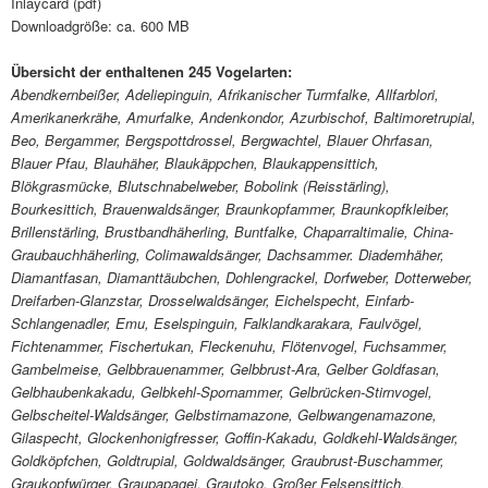
Inlaycard (pdf)
Downloadgröße: ca. 600 MB
Übersicht der enthaltenen 245 Vogelarten:
Abendkernbeißer, Adeliepinguin, Afrikanischer Turmfalke, Allfarblori,
Amerikanerkrähe, Amurfalke, Andenkondor, Azurbischof, Baltimoretrupial,
Beo, Bergammer, Bergspottdrossel, Bergwachtel, Blauer Ohrfasan,
Blauer Pfau, Blauhäher, Blaukäppchen, Blaukappensittich,
Blökgrasmücke, Blutschnabelweber, Bobolink (Reisstärling),
Bourkesittich, Brauenwaldsänger, Braunkopfammer, Braunkopfkleiber,
Brillenstärling, Brustbandhäherling, Buntfalke, Chaparraltimalie, China-
Graubauchhäherling, Colimawaldsänger, Dachsammer. Diademhäher,
Diamantfasan, Diamanttäubchen, Dohlengrackel, Dorfweber, Dotterweber,
Dreifarben-Glanzstar, Drosselwaldsänger, Eichelspecht, Einfarb-
Schlangenadler, Emu, Eselspinguin, Falklandkarakara, Faulvögel,
Fichtenammer, Fischertukan, Fleckenuhu, Flötenvogel, Fuchsammer,
Gambelmeise, Gelbbrauenammer, Gelbbrust-Ara, Gelber Goldfasan,
Gelbhaubenkakadu, Gelbkehl-Spornammer, Gelbrücken-Stirnvogel,
Gelbscheitel-Waldsänger, Gelbstirnamazone, Gelbwangenamazone,
Gilaspecht, Glockenhonigfresser, Goffin-Kakadu, Goldkehl-Waldsänger,
Goldköpfchen, Goldtrupial, Goldwaldsänger, Graubrust-Buschammer,
Graukopfwürger, Graupapagei, Grautoko, Großer Felsensittich,